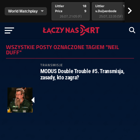
Littler
18
Littler
17
Pr
>
Price
9
v.Duijvenbode
5
va
26.07, 21:05 (F)
25.07, 22:35 (SF)
WSZYSTKIE POSTY OZNACZONE TAGIEM "NEIL
DUFF"
TRANSMISJE
MODUS Double Trouble #5. Transmisja,
zasady, kto zagra?