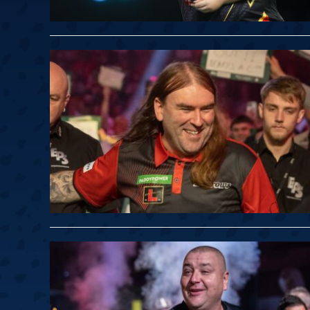
Springer
6
Doets
Labanauskas
2
Gruellich
10.07, 22:00 (R1)
10.07, 21:30 (R1
Wenig
2
Mansell
Brooks
6
Smejda
10.07, 16:00 (R1)
10.07, 15:30 (R1