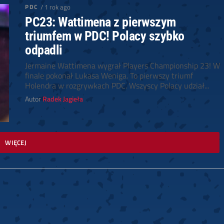
PDC
/ 1 rok ago
PC23: Wattimena z pierwszym
triumfem w PDC! Polacy szybko
odpadli
Jermaine Wattimena wygrał Players Championship 23! W
finale pokonał Lukasa Weniga. To pierwszy triumf
Holendra w rozgrywkach PDC. Wszyscy Polacy udział...
Autor
Radek Jagieła
WIĘCEJ