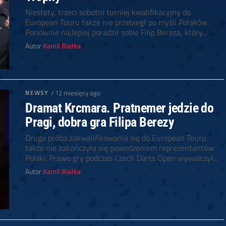
Niestety, trzeci sobotni turniej kwalifikacyjny do
European Touru także nie przebiegł po myśli Polaków.
Ponownie najlepiej poradził sobie Filip Bereza, który...
Autor
Kamil Białka
NEWSY
/ 12 miesięcy ago
Dramat Krcmara. Pratnemer jedzie do
Pragi, dobra gra Filipa Berezy
Druga próba zakwalifikowania się do European Touru
także nie zakończyła się powodzeniem reprezentantów
Polski. Prawo gry podczas Czech Darts Open wywalczył...
Autor
Kamil Białka