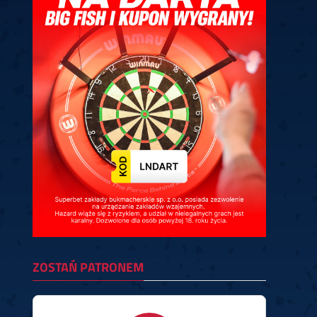
ney
3
Huybrechts
6
v.Duijvenbode
6
venhoven
6
S. Price
1
v.d.Weerd
3
0.07, 19:30 (R1)
10.07, 19:00 (R1)
10.07, 16:30 (R1)
lacek
6
Joyce
6
fin
5
Varila
1
0.07, 13:30 (R1)
10.07, 13:00 (R1)
ZOSTAŃ PATRONEM