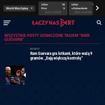
Littler
18
Littler
17
Pr
>
Price
9
v.Duijvenbode
5
va
26.07, 21:05 (F)
25.07, 22:35 (SF)
WSZYSTKIE POSTY OZNACZONE TAGIEM "RAM
GUEVARA"
NEWSY
Ram Guevara gra lotkami, które ważą 9
gramów. „Dają większą kontrolę”