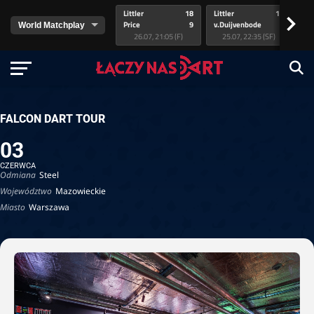
Littler
18
Littler
17
Pr
>
Price
9
v.Duijvenbode
5
va
26.07, 21:05 (F)
25.07, 22:35 (SF)
FALCON DART TOUR
03
CZERWCA
Odmiana
Steel
Województwo
Mazowieckie
Miasto
Warszawa