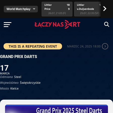
Littler
18
Littler
17
Pr
>
Price
9
v.Duijvenbode
5
va
26.07, 21:05 (F)
25.07, 22:35 (SF)
THIS IS A REPEATING EVENT
MARZEC 24, 2025 18:00
GRAND PRIX DARTS
17
MARCA
Odmiana
Steel
Województwo
Świętokrzyskie
Miasto
Kielce