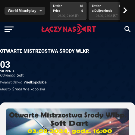
Littler
18
Littler
17
Pr
>
Price
9
v.Duijvenbode
5
va
26.07, 21:05 (F)
25.07, 22:35 (SF)
OTWARTE MISTRZOSTWA ŚRODY WLKP.
03
SIERPNIA
Odmiana
Soft
Województwo
Wielkopolskie
Miasto
Środa Wielkopolska