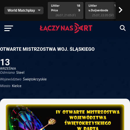
Littler
18
Littler
17
Pr
>
Price
9
v.Duijvenbode
5
va
26.07, 21:05 (F)
25.07, 22:35 (SF)
OTWARTE MISTRZOSTWA WOJ. ŚLĄSKIEGO
13
WRZEŚNIA
Odmiana
Steel
Województwo
Świętokrzyskie
Miasto
Kielce