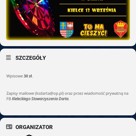
SZCZEGÓŁY
Wpisowe
30 zł
.
Zapisy mailowe (
ksdarta@op.pl
) oraz przez wiadomość prywatną na
FB
Kieleckiego Stowarzyszenia Darta
.
ORGANIZATOR