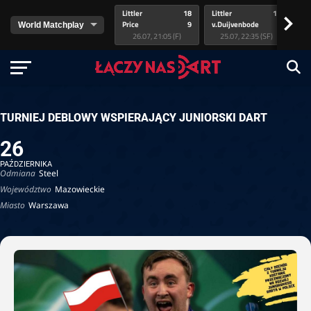
Littler
18
Littler
17
Pr
>
Price
9
v.Duijvenbode
5
va
26.07, 21:05 (F)
25.07, 22:35 (SF)
TURNIEJ DEBLOWY WSPIERAJĄCY JUNIORSKI DART
26
PAŹDZIERNIKA
Odmiana
Steel
Województwo
Mazowieckie
Miasto
Warszawa