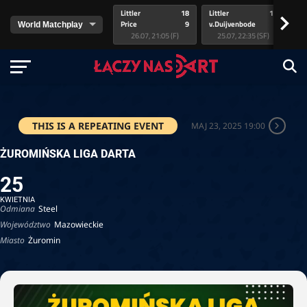
Littler
18
Littler
17
Pr
>
Price
9
v.Duijvenbode
5
va
26.07, 21:05 (F)
25.07, 22:35 (SF)
THIS IS A REPEATING EVENT
MAJ 23, 2025 19:00
ŻUROMIŃSKA LIGA DARTA
25
KWIETNIA
Odmiana
Steel
Województwo
Mazowieckie
Miasto
Żuromin