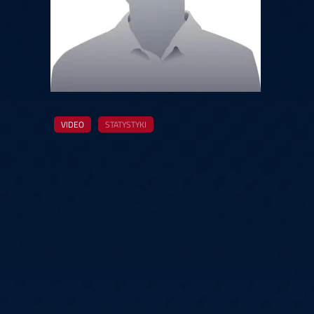
Springer
6
Doets
Labanauskas
2
Gruellich
10.07, 22:00 (R1)
10.07, 21:30 (R1
Wenig
2
Mansell
Brooks
6
Smejda
10.07, 16:00 (R1)
10.07, 15:30 (R1
VIDEO
STATYSTYKI