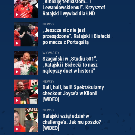
„Kibicuję tenisistom… i
Lewandowskiemu!”. Krzysztof
Ratajski i wywiad dla ŁND
NEWSY
„Jeszcze nic nie jest
przesądzone”. Ratajski i Białecki
po meczu z Portugalią
WYWIADY
Szagański w „Studiu 501”.
„Ratajski i Białecki to nasz
najlepszy duet w historii”
NEWSY
Bull, bull, bull! Spektakularny
checkout Joyce’a w Kilonii
[WIDEO]
NEWSY
Ratajski wziął udział w
challenge’u. Jak mu poszło?
[WIDEO]