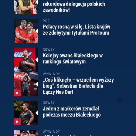
rekordowa delegacja polskich
zawodników!
PDC
Polacy rosną w siłę. Lista krajów
ze zdobytymi tytułami ProTouru
NEWSY
Kolejny awans Białeckiego w
rankingu światowym
WYWIADY
„Coś kliknęło – wrzuciłem wyższy
bieg”. Sebastian Białecki dla
Łączy Nas Dart
NEWSY
Jeden z markerów zemdlał
podczas meczu Białeckiego
WYWIADY