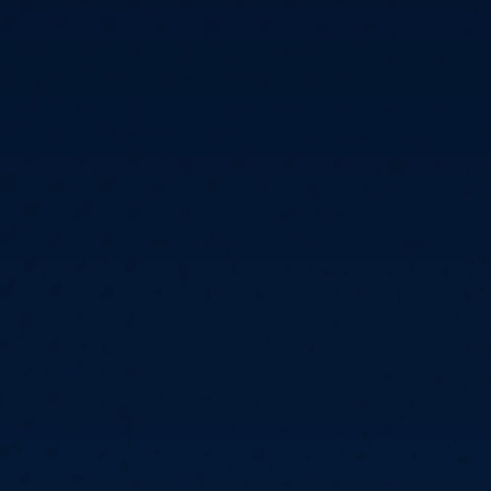
6
Cullen
6
Cross
3
O'Connor
5
Gur
4
Manby
4
Hopp
6
Białecki
6
Kui
)
10.07, 21:00 (R1)
10.07, 20:30 (R1)
10.07, 20:00 (R1)
1
6
Menzies
5
Gilding
5
Vandenbogaerde
2
Sed
1
Schmidt
6
Owen
6
Horvat
6
Grif
)
10.07, 15:00 (R1)
10.07, 14:30 (R1)
10.07, 14:00 (R1)
1