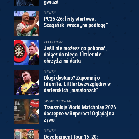
gwiazd
NEWSY
PC25-26: listy startowe.
Szagański wraca „na podłogę”
FELIETONY
Jeśli nie możesz go pokonać,
dołącz do niego. Littler nie
obrzydzi mi darta
NEWSY
Długi dystans? Zapomnij o
triumfie. Littler bezwzględny w
darterskich „maratonach”
SPONSOROWANE
Transmisje World Matchplay 2026
dostępne w Superbet! Oglądaj na
żywo
NEWSY
Development Tour 16-20: