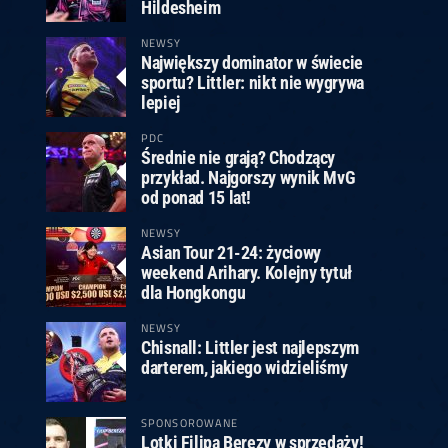
ney
3
Huybrechts
6
v.Duijvenbode
6
Hildesheim
venhoven
6
S. Price
1
v.d.Weerd
3
0.07, 19:30 (R1)
10.07, 19:00 (R1)
10.07, 16:30 (R1)
NEWSY
Największy dominator w świecie
lacek
6
Joyce
6
sportu? Littler: nikt nie wygrywa
fin
5
Varila
1
lepiej
0.07, 13:30 (R1)
10.07, 13:00 (R1)
PDC
Średnie nie grają? Chodzący
przykład. Najgorszy wynik MvG
od ponad 15 lat!
NEWSY
Asian Tour 21-24: życiowy
weekend Arihary. Kolejny tytuł
dla Hongkongu
NEWSY
Chisnall: Littler jest najlepszym
darterem, jakiego widzieliśmy
SPONSOROWANE
Lotki Filipa Berezy w sprzedaży!