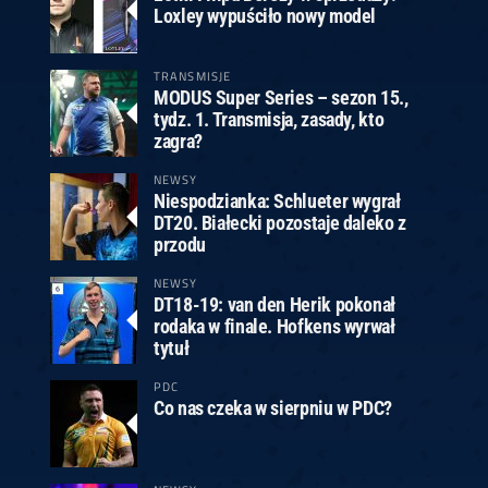
Loxley wypuściło nowy model
TRANSMISJE
MODUS Super Series – sezon 15.,
tydz. 1. Transmisja, zasady, kto
zagra?
NEWSY
Niespodzianka: Schlueter wygrał
DT20. Białecki pozostaje daleko z
przodu
NEWSY
DT18-19: van den Herik pokonał
rodaka w finale. Hofkens wyrwał
tytuł
PDC
Co nas czeka w sierpniu w PDC?