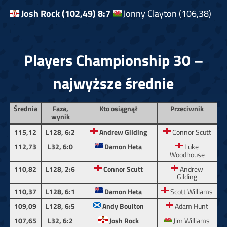
Josh Rock (102,49) 8:7
Jonny Clayton (106,38)
Players Championship 30 –
najwyższe średnie
Średnia
Faza,
Kto osiągnął
Przeciwnik
wynik
115,12
L128, 6:2
Andrew Gilding
Connor Scutt
112,73
L32, 6:0
Damon Heta
Luke
Woodhouse
110,82
L128, 2:6
Connor Scutt
Andrew
Gilding
110,37
L128, 6:1
Damon Heta
Scott Williams
109,09
L128, 6:5
Andy Boulton
Adam Hunt
Josh Rock
107,65
L32, 6:2
Jim Williams