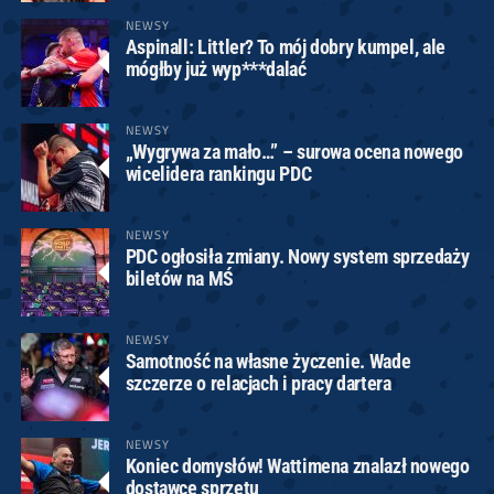
NEWSY
Aspinall: Littler? To mój dobry kumpel, ale
mógłby już wyp***dalać
NEWSY
„Wygrywa za mało…” – surowa ocena nowego
wicelidera rankingu PDC
NEWSY
PDC ogłosiła zmiany. Nowy system sprzedaży
biletów na MŚ
NEWSY
Samotność na własne życzenie. Wade
szczerze o relacjach i pracy dartera
NEWSY
Koniec domysłów! Wattimena znalazł nowego
dostawcę sprzętu