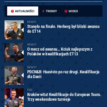
AKTUALNOŚCI
TRENDY
WIDEO
NEWSY
Stanęło na finale. Herberg był bliski awansu
do ET14
NEWSY
O mecz od awansu… Kciuk najlepszym z
Polaków w kwalifikacjach ET13
NEWSY
PDCN&B: Haavisto po raz drugi. Kwalifikacja
dla Danii
PDC
Kraków wita! Kwalifikacje do European Touru.
Trzy weekendowe turnieje