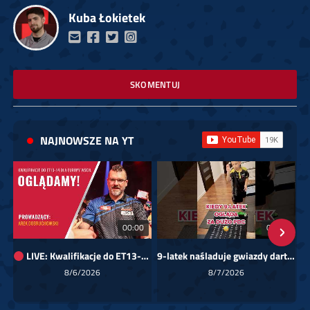
Kuba Łokietek
SKOMENTUJ
NAJNOWSZE NA YT
00:00
01:08
LIVE: Kwalifikacje do ET13-14 dla Europy Wschodniej
9-latek naśladuje gwiazdy darta!
Sk
8/6/2026
8/7/2026