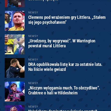
NEWSY
Clemens pod wrażeniem gry Littlera. „Stałem
się jego psychofanem”
NEWSY
„Urodzony, by wygrywać”. W Warrington
powstał mural Littlera
NEWSY
DRA opublikowała listę kar za ostatnie lata.
Na liście wiele gwiazd
NEWSY
„Niczym wylęgarnia much. To obrzydliwe”.
Crabtree o hali w Hildesheim
NEWSY