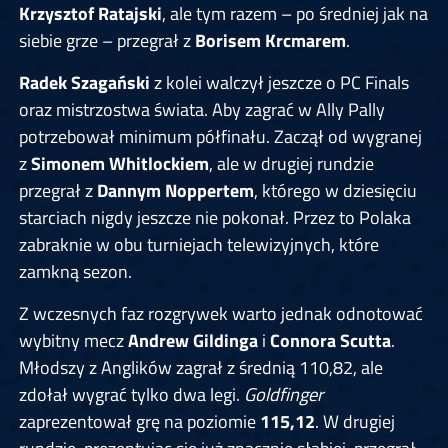
Krzysztof Ratajski
, ale tym razem – po średniej jak na
siebie grze – przegrał z
Borisem Krcmarem
.
Radek Szagański
z kolei walczył jeszcze o PC Finals
oraz mistrzostwa świata. Aby zagrać w Ally Pally
potrzebował minimum półfinału. Zaczął od wygranej
z
Simonem Whitlockiem
, ale w drugiej rundzie
przegrał z
Dannym Noppertem
, którego w dziesięciu
starciach nigdy jeszcze nie pokonał. Przez to Polaka
zabraknie w obu turniejach telewizyjnych, które
zamkną sezon.
Z wczesnych faz rozgrywek warto jednak odnotować
wybitny mecz
Andrew Gildinga
i
Connora Scutta
.
Młodszy z Anglików zagrał z średnią 110,82, ale
zdołał wygrać tylko dwa legi.
Goldfinger
zaprezentował grę na poziomie
115,12
. W drugiej