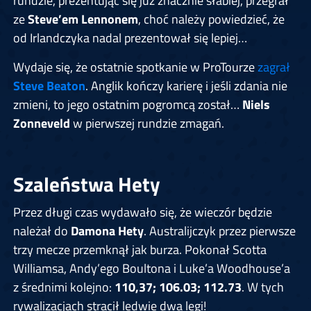
rundzie, prezentując się już znacznie słabiej, przegrał
ze
Steve’em Lennonem
, choć należy powiedzieć, że
od Irlandczyka nadal prezentował się lepiej…
Wydaje się, że ostatnie spotkanie w ProTourze
zagrał
Steve Beaton
. Anglik kończy karierę i jeśli zdania nie
zmieni, to jego ostatnim pogromcą został…
Niels
Zonneveld
w pierwszej rundzie zmagań.
Szaleństwa Hety
Przez długi czas wydawało się, że wieczór będzie
należał do
Damona Hety
. Australijczyk przez pierwsze
trzy mecze przemknął jak burza. Pokonał Scotta
Williamsa, Andy’ego Boultona i Luke’a Woodhouse’a
z średnimi kolejno:
110,37; 106.03; 112.73
. W tych
rywalizacjach stracił ledwie dwa legi!