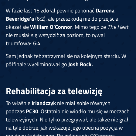
W fazie last 16 zdołał pewnie pokonać
Darrena
Beveridge’a
(6:2), ale przeszkodą nie do przejścia
okazał się
William O’Connor
. Mimo tego że
The Heat
nie musiał się wstydzić za poziom, to rywal
triumfował 6:4.
Sam jednak też zatrzymał się na kolejnym starciu. W
półfinale wyeliminował go
Josh Rock.
Rehabilitacja za telewizję
To właśnie
Irlandczyk
nie miał sobie równych
podczas
PC30
. Ostatnio nie wiodło mu się w meczach
telewizyjnych. Nie tylko przegrywał, ale także nie grał
na tyle dobrze, jak wskazuje jego obecna pozycja w
rankingu światowym. Po pokonaniu O’Connora