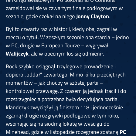
zameldował się w czwartym finale podłogowym w
sezonie, gdzie czekał na niego
Jonny Clayton
.
Był to czwarty raz w historii, kiedy obaj zagrali w
meczu o tytuł. W zeszłym sezonie oba starcia – jedno
w PC, drugie w European Tourze – wygrywał
Walijczyk
, ale w obecnym los się odmienił.
Rock szybko osiągnął trzylegowe prowadzenie i
dopiero „oddał” czwartego. Mimo kilku przeciętnych
momentów – jak choćby w szóstej partii –
kontrolował przewagę. Z czasem ją jednak tracił i do
rozstrzygnięcia potrzebna była decydująca partia.
Irlandczyk zwyciężył ją finiszem 118 i jednocześnie
zgarnął drugie rozgrywki podłogowe w tym roku,
wspinając się na siódmą lokatę w wyścigu do
Minehead, gdzie w listopadzie rozegrane zostaną
PC