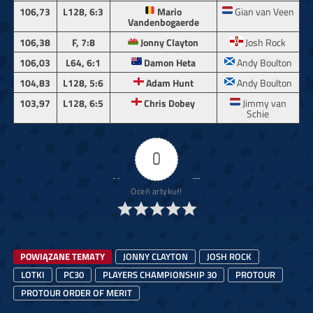
106,73
L128, 6:3
Mario
Gian van Veen
Vandenbogaerde
Josh Rock
106,38
F, 7:8
Jonny Clayton
106,03
L64, 6:1
Damon Heta
Andy Boulton
104,83
L128, 5:6
Adam Hunt
Andy Boulton
103,97
L128, 6:5
Chris Dobey
Jimmy van
Schie
0
Oceń artykuł!
POWIĄZANE TEMATY
JONNY CLAYTON
JOSH ROCK
LOTKI
PC30
PLAYERS CHAMPIONSHIP 30
PROTOUR
PROTOUR ORDER OF MERIT