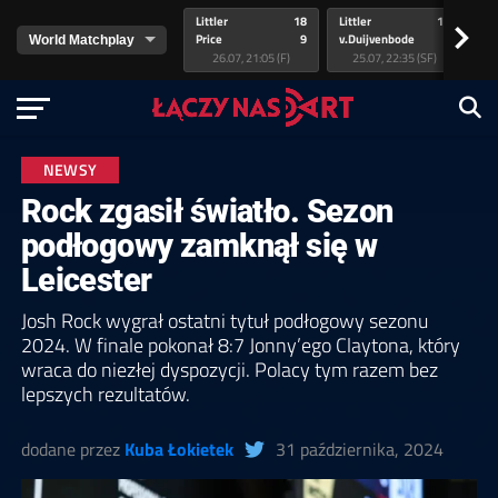
Littler
18
Littler
17
Pr
>
Price
9
v.Duijvenbode
5
va
26.07, 21:05 (F)
25.07, 22:35 (SF)
NEWSY
Rock zgasił światło. Sezon
podłogowy zamknął się w
Leicester
Josh Rock wygrał ostatni tytuł podłogowy sezonu
2024. W finale pokonał 8:7 Jonny’ego Claytona, który
wraca do niezłej dyspozycji. Polacy tym razem bez
lepszych rezultatów.
dodane przez
Kuba Łokietek
31 października, 2024