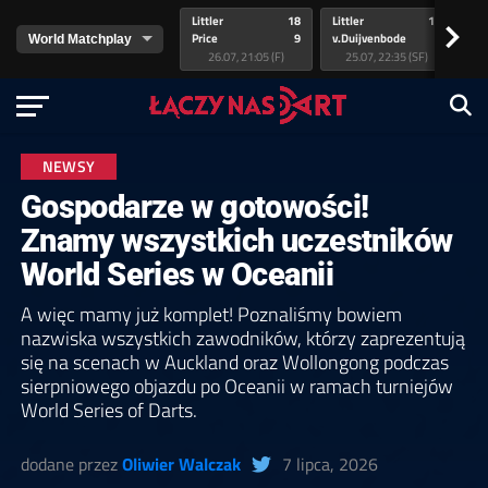
Littler
18
Littler
17
Pr
>
Price
9
v.Duijvenbode
5
va
26.07, 21:05 (F)
25.07, 22:35 (SF)
NEWSY
Gospodarze w gotowości!
Znamy wszystkich uczestników
World Series w Oceanii
A więc mamy już komplet! Poznaliśmy bowiem
nazwiska wszystkich zawodników, którzy zaprezentują
się na scenach w Auckland oraz Wollongong podczas
sierpniowego objazdu po Oceanii w ramach turniejów
World Series of Darts.
dodane przez
Oliwier Walczak
7 lipca, 2026