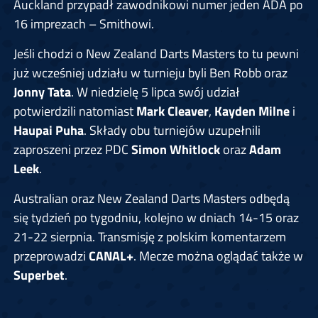
Auckland przypadł zawodnikowi numer jeden ADA po
16 imprezach – Smithowi.
Jeśli chodzi o New Zealand Darts Masters to tu pewni
już wcześniej udziału w turnieju byli Ben Robb oraz
Jonny Tata
. W niedzielę 5 lipca swój udział
potwierdzili natomiast
Mark Cleaver
,
Kayden Milne
i
Haupai Puha
. Składy obu turniejów uzupełnili
zaproszeni przez PDC
Simon Whitlock
oraz
Adam
Leek
.
Australian oraz New Zealand Darts Masters odbędą
się tydzień po tygodniu, kolejno w dniach 14-15 oraz
21-22 sierpnia. Transmisję z polskim komentarzem
przeprowadzi
CANAL+
. Mecze można oglądać także w
Superbet
.