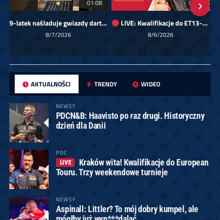
01:08
00:00
9-latek naśladuje gwiazdy darta!
LIVE: Kwalifikacje do ET13-14 dla Europy Wschodniej
Sk
8/7/2026
8/6/2026
AKTUALNOŚCI
TRENDY
WIDEO
NEWSY
PDCN&B: Haavisto po raz drugi. Historyczny
dzień dla Danii
PDC
Kraków wita! Kwalifikacje do European
LIVE
Touru. Trzy weekendowe turnieje
NEWSY
Aspinall: Littler? To mój dobry kumpel, ale
mógłby już wyp***dalać