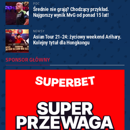
PDC
Średnie nie grają? Chodzący przykład.
Najgorszy wynik MvG od ponad 15 lat!
NEWSY
Asian Tour 21-24: życiowy weekend Arihary.
Kolejny tytuł dla Hongkongu
SPONSOR GŁÓWNY