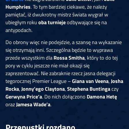
Humphries
. To tym bardziej ciekawe, że należy
pamiętać, iż dwukrotny mistrz świata wygrał w
ubiegłym roku
oba turnieje
odbywające się na
antypodach.
Do obrony więc nie podejdzie, a szansę na wykazanie
się otrzymają inni. Szczególna będzie to wyprawa
przede wszystkim dla
Rossa Smitha
, który to do tej
pory w cyklu jeszcze nie miał okazji się
zaprezentować. Nie zabraknie rzecz jasna delegacji
tegorocznej Premier League –
Giana van Veena
,
Josha
Rocka
,
Jonny’ego Claytona
,
Stephena Buntinga
czy
Gerwyna Price’a
. Do nich dołączono
Damona Hetę
oraz
Jamesa Wade’a
.
Przepustki rozdano