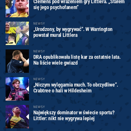
Clemens pod wrażeniem gry Littlera. „Stałem
się jego psychofanem”
NEWSY
„Urodzony, by wygrywać”. W Warrington
powstał mural Littlera
NEWSY
DRA opublikowała listę kar za ostatnie lata.
Na liście wiele gwiazd
NEWSY
„Niczym wylęgarnia much. To obrzydliwe”.
Crabtree o hali w Hildesheim
NEWSY
Największy dominator w świecie sportu?
Littler: nikt nie wygrywa lepiej