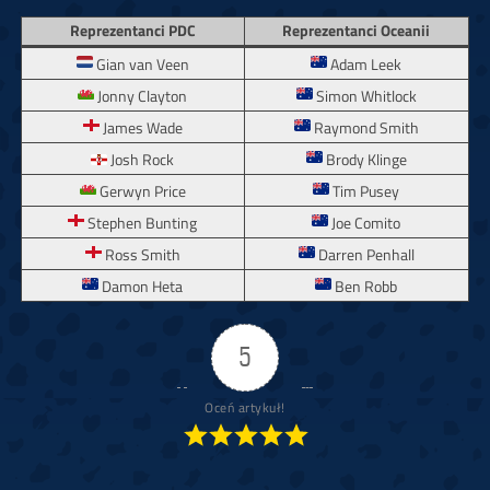
Reprezentanci PDC
Reprezentanci Oceanii
Gian van Veen
Adam Leek
Jonny Clayton
Simon Whitlock
James Wade
Raymond Smith
Josh Rock
Brody Klinge
Gerwyn Price
Tim Pusey
Stephen Bunting
Joe Comito
Ross Smith
Darren Penhall
Damon Heta
Ben Robb
5
Oceń artykuł!