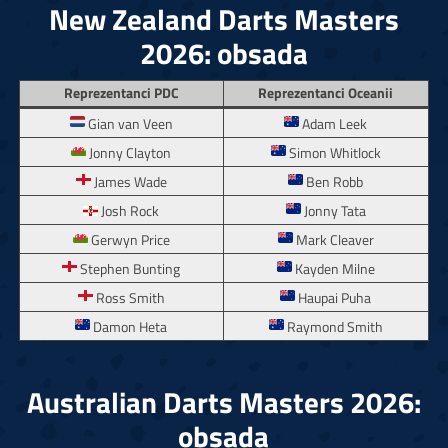
New Zealand Darts Masters
2026: obsada
Reprezentanci PDC
Reprezentanci Oceanii
Gian van Veen
Adam Leek
Jonny Clayton
Simon Whitlock
James Wade
Ben Robb
Josh Rock
Jonny Tata
Gerwyn Price
Mark Cleaver
Stephen Bunting
Kayden Milne
Ross Smith
Haupai Puha
Damon Heta
Raymond Smith
Australian Darts Masters 2026:
obsada