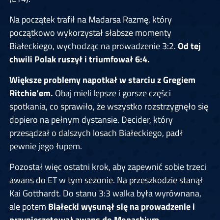
Na początek trafił na Madarsa Razmę, który
początkowo wykorzystał słabsze momenty
Białeckiego, wychodząc na prowadzenie 3:2.
Od tej
chwili Polak ruszył i triumfował 6:4.
Większe problemy napotkał w starciu z Gregiem
Ritchie’em.
Obaj mieli lepsze i gorsze części
spotkania, co sprawiło, że wszystko rozstrzygnęło się
dopiero na pełnym dystansie. Decider, który
przesądzał o dalszych
losach Białeckiego, padł
pewnie jego łupem.
Pozostał więc ostatni krok, aby zapewnić sobie trzeci
awans do ET w tym sezonie. Na przeszkodzie stanął
Kai Gotthardt. Do stanu 3:3 walka była wyrównana,
ale potem
Białecki wysunął się na prowadzenie i
przypieczętował awans do Monachium.