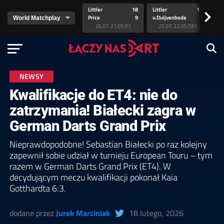
Littler
18
Littler
17
Pr
>
Price
9
v.Duijvenbode
5
va
26.07, 21:05 (F)
25.07, 22:35 (SF)
NEWSY
Kwalifikacje do ET4: nie do
zatrzymania! Białecki zagra w
German Darts Grand Prix
Nieprawdopodobne! Sebastian Białecki po raz kolejny
zapewnił sobie udział w turnieju European Touru – tym
razem w German Darts Grand Prix (ET4). W
decydującym meczu kwalifikacji pokonał Kaia
Gotthardta 6:3.
dodane przez
Jurek Marciniak
18 lutego, 2026