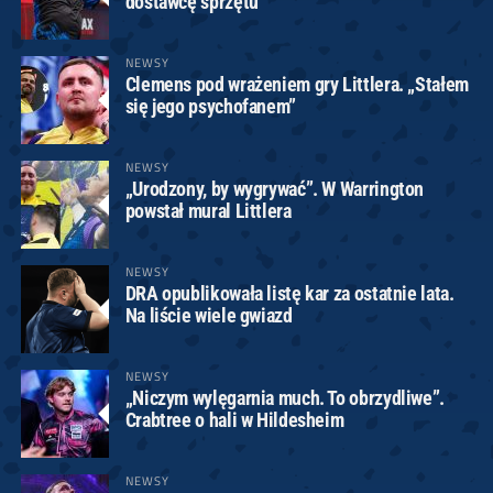
dostawcę sprzętu
NEWSY
Clemens pod wrażeniem gry Littlera. „Stałem
się jego psychofanem”
NEWSY
„Urodzony, by wygrywać”. W Warrington
powstał mural Littlera
NEWSY
DRA opublikowała listę kar za ostatnie lata.
Na liście wiele gwiazd
NEWSY
„Niczym wylęgarnia much. To obrzydliwe”.
Crabtree o hali w Hildesheim
NEWSY