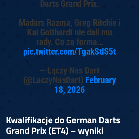
Darts Grand Prix.
Madars Razma, Greg Ritchie i
Kai Gotthardt nie dali mu
rady. Co za forma…
pic.twitter.com/TgakStlS5t
— Łączy Nas Dart
(@LaczyNasDart)
February
18, 2026
Kwalifikacje do German Darts
Grand Prix (ET4) – wyniki