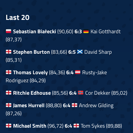
Last 20
Sebastian Białecki
(90,60)
6:3
Kai Gotthardt
(87,37)
Stephen Burton
(83,66)
6:5
David Sharp
(85,31)
Thomas Lovely
(84,36)
6:4
Rusty-Jake
Rodriguez (84,29)
Ritchie Edhouse
(85,56)
6:4
Cor Dekker (85,02)
James Hurrell
(88,80)
6:4
Andrew Gilding
(87,26)
Michael Smith
(96,72)
6:4
Tom Sykes (89,88)