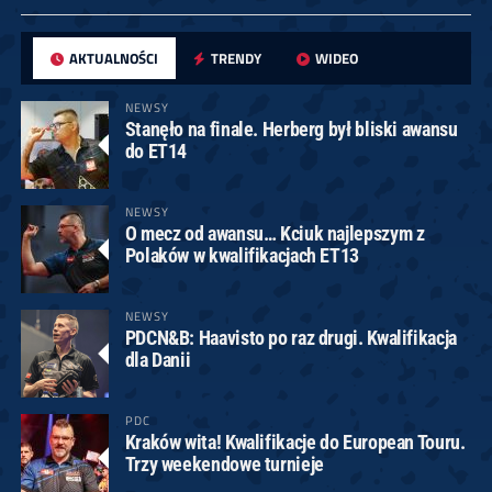
AKTUALNOŚCI
TRENDY
WIDEO
NEWSY
Stanęło na finale. Herberg był bliski awansu
do ET14
NEWSY
O mecz od awansu… Kciuk najlepszym z
Polaków w kwalifikacjach ET13
NEWSY
PDCN&B: Haavisto po raz drugi. Kwalifikacja
dla Danii
PDC
Kraków wita! Kwalifikacje do European Touru.
Trzy weekendowe turnieje