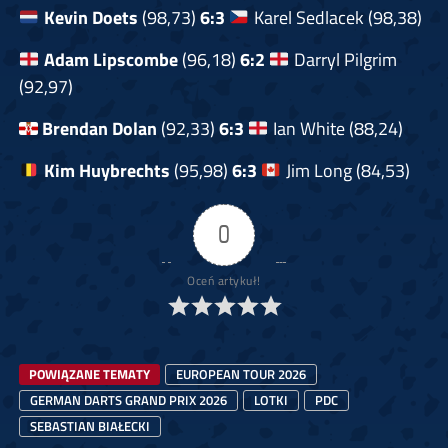
Kevin Doets
(98,73)
6:3
Karel Sedlacek (98,38)
Adam Lipscombe
(96,18)
6:2
Darryl Pilgrim
(92,97)
Brendan Dolan
(92,33)
6:3
Ian White (88,24)
Kim Huybrechts
(95,98)
6:3
Jim Long (84,53)
0
Oceń artykuł!
POWIĄZANE TEMATY
EUROPEAN TOUR 2026
GERMAN DARTS GRAND PRIX 2026
LOTKI
PDC
SEBASTIAN BIAŁECKI