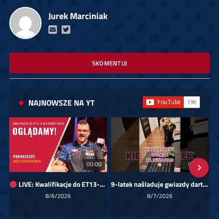
Jurek Marciniak
SKOMENTUJ
NAJNOWSZE NA YT
00:00
01:08
LIVE: Kwalifikacje do ET13-14 dla Europy Wschodniej
9-latek naśladuje gwiazdy darta!
Sk
8/6/2026
8/7/2026