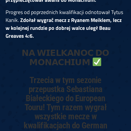
Progres od poprzednich kwalifikacji odnotował Tytus
Kanik.
Zdołał wygrać mecz z Ryanem Meiklem, lecz
w kolejnej rundzie po dobrej walce uległ Beau
Greaves 4:6.
𝗡𝗔 𝗪𝗜𝗘𝗟𝗞𝗔𝗡𝗢𝗖 𝗗𝗢
𝗠𝗢𝗡𝗔𝗖𝗛𝗜𝗨𝗠
Trzecia w tym sezonie
przepustka Sebastiana
Białeckiego do European
Touru! Tym razem wygrał
wszystkie mecze w
kwalifikacjach do German