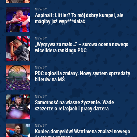
NEWSY
Aspinall: Littler? To mój dobry kumpel, ale
mógłby już wyp***dalać
NEWSY
„Wygrywa za mało…” – surowa ocena nowego
wicelidera rankingu PDC
NEWSY
PDC ogłosiła zmiany. Nowy system sprzedaży
biletów na MŚ
NEWSY
Samotność na własne życzenie. Wade
szczerze o relacjach i pracy dartera
NEWSY
Koniec domysłów! Wattimena znalazł nowego