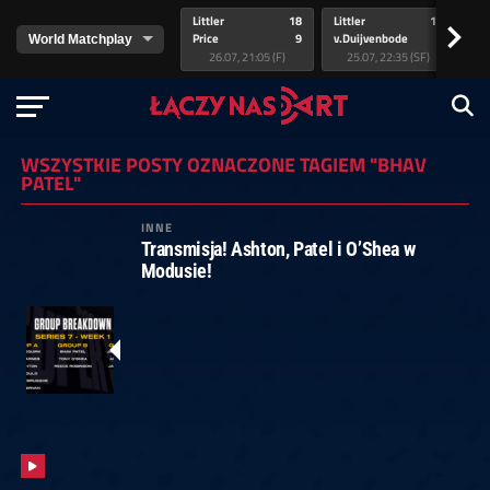
Littler
18
Littler
17
Pr
>
Price
9
v.Duijvenbode
5
va
26.07, 21:05 (F)
25.07, 22:35 (SF)
WSZYSTKIE POSTY OZNACZONE TAGIEM "BHAV
PATEL"
INNE
Transmisja! Ashton, Patel i O’Shea w
Modusie!