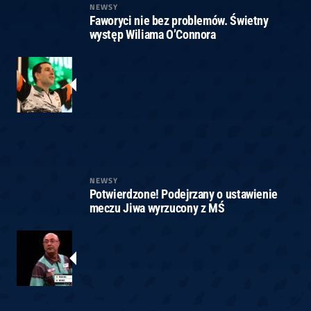
NEWSY
Faworyci nie bez problemów. Świetny
występ Wiliama O’Connora
NEWSY
Potwierdzone! Podejrzany o ustawienie
meczu Jiwa wyrzucony z MŚ