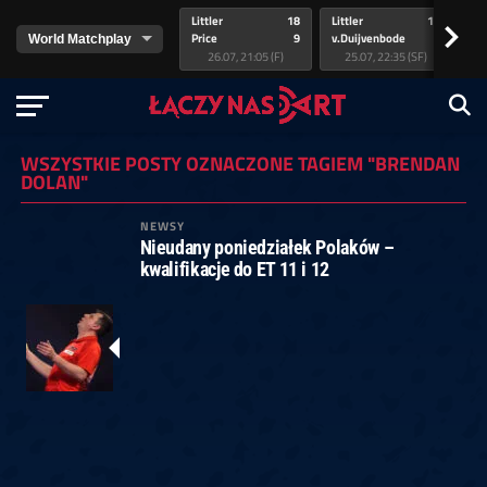
Littler
18
Littler
17
Pr
>
Price
9
v.Duijvenbode
5
va
26.07, 21:05 (F)
25.07, 22:35 (SF)
WSZYSTKIE POSTY OZNACZONE TAGIEM "BRENDAN
DOLAN"
NEWSY
Nieudany poniedziałek Polaków –
kwalifikacje do ET 11 i 12