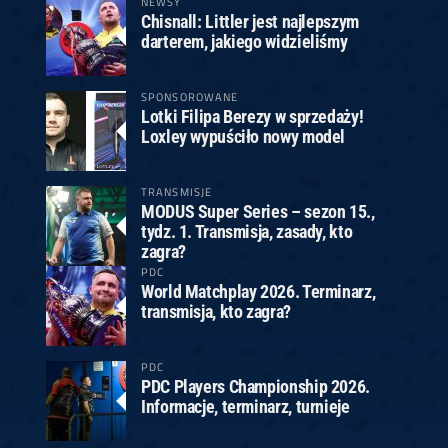
NEWSY
Chisnall: Littler jest najlepszym
darterem, jakiego widzieliśmy
SPONSOROWANE
Lotki Filipa Berezy w sprzedaży!
Loxley wypuściło nowy model
TRANSMISJE
MODUS Super Series – sezon 15.,
tydz. 1. Transmisja, zasady, kto
zagra?
PDC
World Matchplay 2026. Terminarz,
transmisja, kto zagra?
PDC
PDC Players Championship 2026.
Informacje, terminarz, turnieje