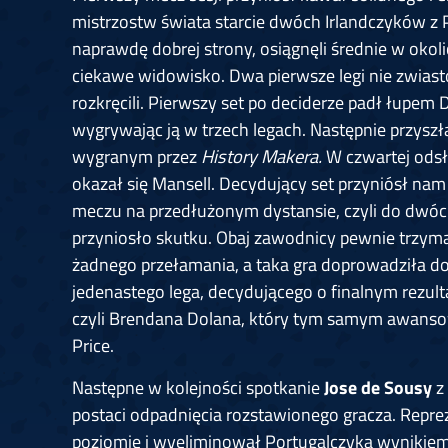
mistrzostw świata starcie dwóch Irlandczyków z
naprawdę dobrej strony, osiągnęli średnie w okoli
ciekawe widowisko. Dwa pierwsze legi nie zwiast
rozkręcili. Pierwszy set po deciderze padł łupem D
wygrywając ją w trzech legach. Następnie przyszł
wygranym przez
History Makera.
W czwartej ods
okazał się Mansell. Decydujący set przyniósł na
meczu na przedłużonym dystansie, czyli do dwóc
przyniosło skutku. Obaj zawodnicy pewnie trzymali
żadnego przełamania, a taka gra doprowadziła do 
jedenastego lega, decydującego o finalnym rezult
czyli Brendana Dolana, który tym samym awansowa
Price.
Następne w kolejności spotkanie
Jose de Sousy
z
postaci odpadnięcia rozstawionego gracza. Repre
poziomie i wyeliminował Portugalczyka wynikie