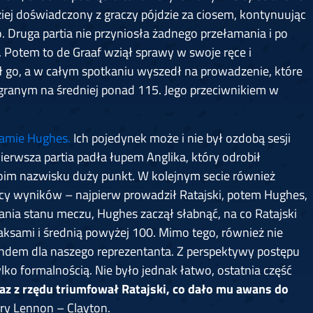
iej doświadczony z graczy pójdzie za ciosem, kontynuując
o. Druga partia nie przyniosła żadnego przełamania i po
. Potem to de Graaf wziął sprawy w swoje ręce i
 go, a w całym spotkaniu wyszedł na prowadzenie, które
ranym na średniej ponad 115. Jego przeciwnikiem w
 Jamie Hughes.
Ich pojedynek może i nie był ozdobą sesji
Pierwsza partia padła łupem Anglika, który odrobił
woim nazwisku duży punkt. W kolejnym secie również
icy wyników – najpierw prowadził Ratajski, potem Hughes,
ania stanu meczu, Hughes zaczął słabnąć, na co Ratajski
ksami i średnią powyżej 100. Mimo tego, również nie
endem dla naszego reprezentanta. Z perspektywy postępu
ylko formalnością. Nie było jednak łatwo, ostatnia część
 raz z rzędu triumfował Ratajski, co dało mu awans do
pary Lennon – Clayton.