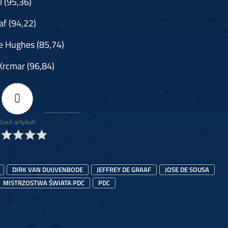
 (95,36)
af (94,22)
e Hughes (85,74)
Krcmar (96,84)
0
Oceń artykuł!
DIRK VAN DUIJVENBODE
JEFFREY DE GRAAF
JOSE DE SOUSA
MISTRZOSTWA ŚWIATA PDC
PDC