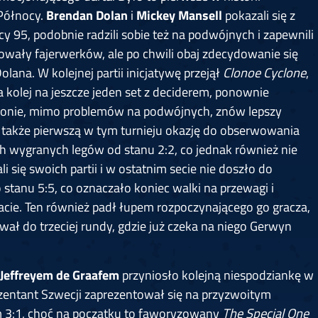
 Północy.
Brendan Dolan
i
Mickey Mansell
pokazali się z
cy 95, podobnie radzili sobie też na podwójnych i zapewnili
owały fajerwerków, ale po chwili obaj zdecydowanie się
olana. W kolejnej partii inicjatywę przejął
Clonoe Cyclone
,
a kolej na jeszcze jeden set z deciderem, ponownie
łonie, mimo problemów na podwójnych, znów lepszy
m także pierwszą w tym turnieju okazję do obserwowania
h wygranych legów od stanu 2:2, co jednak również nie
 się swoich partii i w ostatnim secie nie doszło do
stanu 5:5, co oznaczało koniec walki na przewagi i
acie. Ten również padł łupem rozpoczynającego go gracza,
ł do trzeciej rundy, gdzie już czeka na niego Gerwyn
Jeffreyem de Graafem
przyniosło kolejną niespodziankę w
zentant Szwecji zaprezentował się na przyzwoitym
m 3:1, choć na początku to faworyzowany
The Special One