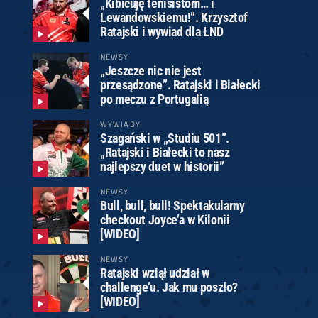
„Kibicuję tenisistom… i
Lewandowskiemu!”. Krzysztof
Ratajski i wywiad dla ŁND
NEWSY
„Jeszcze nic nie jest
przesądzone”. Ratajski i Białecki
po meczu z Portugalią
WYWIADY
Szagański w „Studiu 501”.
„Ratajski i Białecki to nasz
najlepszy duet w historii”
NEWSY
Bull, bull, bull! Spektakularny
checkout Joyce’a w Kilonii
[WIDEO]
NEWSY
Ratajski wziął udział w
challenge’u. Jak mu poszło?
[WIDEO]