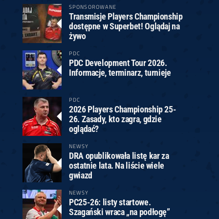
SPONSOROWANE
Transmisje Players Championship
dostępne w Superbet! Oglądaj na
żywo
PDC
PDC Development Tour 2026.
Informacje, terminarz, turnieje
PDC
2026 Players Championship 25-
26. Zasady, kto zagra, gdzie
oglądać?
NEWSY
DRA opublikowała listę kar za
ostatnie lata. Na liście wiele
gwiazd
NEWSY
PC25-26: listy startowe.
Szagański wraca „na podłogę”