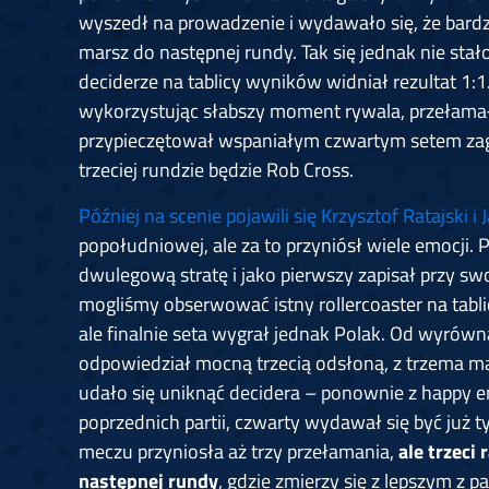
wyszedł na prowadzenie i wydawało się, że bardz
marsz do następnej rundy. Tak się jednak nie stał
deciderze na tablicy wyników widniał rezultat 1:1
wykorzystując słabszy moment rywala, przełamał
przypieczętował wspaniałym czwartym setem zag
trzeciej rundzie będzie Rob Cross.
Później na scenie pojawili się Krzysztof Ratajski i
popołudniowej, ale za to przyniósł wiele emocji. 
dwulegową stratę i jako pierwszy zapisał przy s
mogliśmy obserwować istny rollercoaster na tabl
ale finalnie seta wygrał jednak Polak. Od wyrówn
odpowiedział mocną trzecią odsłoną, z trzema ma
udało się uniknąć decidera – ponownie z happy 
poprzednich partii, czwarty wydawał się być już t
meczu przyniosła aż trzy przełamania,
ale trzeci
następnej rundy
, gdzie zmierzy się z lepszym z 