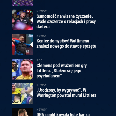
ney
3
Huybrechts
6
v.Duijvenbode
6
venhoven
6
S. Price
1
v.d.Weerd
3
0.07, 19:30 (R1)
10.07, 19:00 (R1)
10.07, 16:30 (R1)
NEWSY
Samotność na własne życzenie.
lacek
6
Joyce
6
Wade szczerze o relacjach i pracy
fin
5
Varila
1
dartera
0.07, 13:30 (R1)
10.07, 13:00 (R1)
NEWSY
Koniec domysłów! Wattimena
znalazł nowego dostawcę sprzętu
PDC
Clemens pod wrażeniem gry
Littlera. „Stałem się jego
psychofanem”
NEWSY
„Urodzony, by wygrywać”. W
Warrington powstał mural Littlera
NEWSY
DRA opublikowała listę kar za