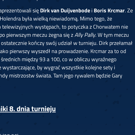
aprezentowali się
Dirk van Duijvenbode
i
Boris Krcmar
. Ze
 Holendra była wielką niewiadomą. Mimo tego, że
ch telewizyjnych występach, to potyczka z Chorwatem nie
ż po pierwszym meczu żegna się z
Ally Pally
. W tym meczu
ostatecznie kończy swój udział w turnieju. Dirk przełamał
 jako pierwszy wyszedł na prowadzenie. Krcmar za to od
 średnich między 93 a 100, co w obliczu wyraźnego
 wystarczające, by wygrać wszystkie kolejne sety i
undy mistrzostw świata. Tam jego rywalem będzie Gary
i 8. dnia turnieju