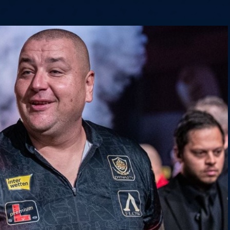
6
Cullen
6
Cross
3
O'Connor
5
Gur
4
Manby
4
Hopp
6
Białecki
6
Kui
)
10.07, 21:00 (R1)
10.07, 20:30 (R1)
10.07, 20:00 (R1)
1
6
Menzies
5
Gilding
5
Vandenbogaerde
2
Sed
1
Schmidt
6
Owen
6
Horvat
6
Grif
)
10.07, 15:00 (R1)
10.07, 14:30 (R1)
10.07, 14:00 (R1)
1