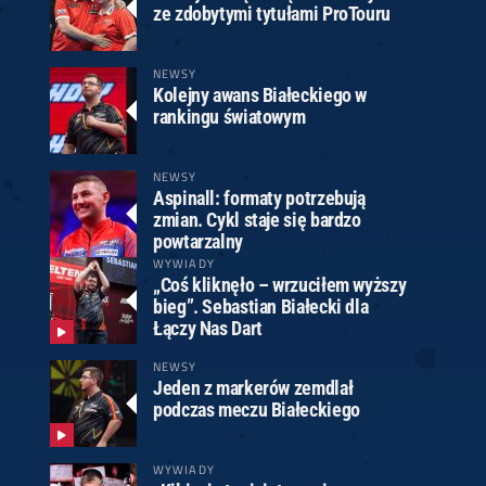
ze zdobytymi tytułami ProTouru
NEWSY
Kolejny awans Białeckiego w
rankingu światowym
NEWSY
Aspinall: formaty potrzebują
zmian. Cykl staje się bardzo
powtarzalny
WYWIADY
„Coś kliknęło – wrzuciłem wyższy
bieg”. Sebastian Białecki dla
Łączy Nas Dart
NEWSY
Jeden z markerów zemdlał
podczas meczu Białeckiego
WYWIADY