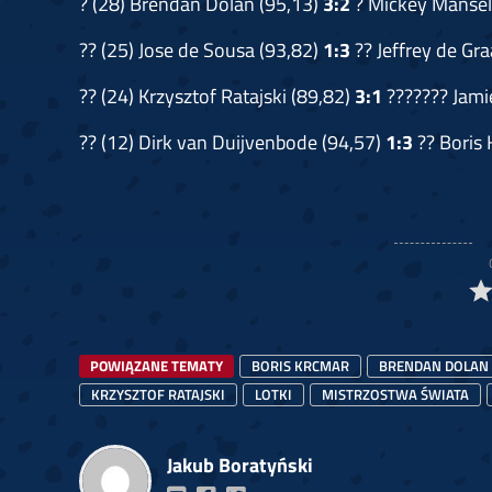
? (28) Brendan Dolan (95,13)
3:2
? Mickey Mansell
?? (25) Jose de Sousa (93,82)
1:3
?? Jeffrey de Gra
?? (24) Krzysztof Ratajski (89,82)
3:1
??????? Jami
?? (12) Dirk van Duijvenbode (94,57)
1:3
?? Boris 
POWIĄZANE TEMATY
BORIS KRCMAR
BRENDAN DOLAN
KRZYSZTOF RATAJSKI
LOTKI
MISTRZOSTWA ŚWIATA
Jakub Boratyński