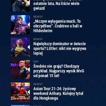
ostatnie lata. Na liście wiele
gwiazd
NEWSY
„Niczym wylęgarnia much. To
obrzydliwe”. Crabtree o hali w
Hildesheim
NEWSY
Największy dominator w świecie
sportu? Littler: nikt nie wygrywa
lepiej
PDC
Średnie nie grają? Chodzący
przykład. Najgorszy wynik MvG
od ponad 15 lat!
NEWSY
Asian Tour 21-24: życiowy
weekend Arihary. Kolejny tytuł
dla Hongkongu