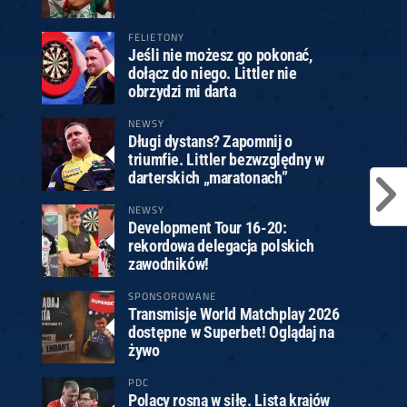
FELIETONY
Jeśli nie możesz go pokonać,
dołącz do niego. Littler nie
obrzydzi mi darta
NEWSY
Długi dystans? Zapomnij o
triumfie. Littler bezwzględny w
darterskich „maratonach”
NEWSY
Development Tour 16-20:
rekordowa delegacja polskich
zawodników!
SPONSOROWANE
Transmisje World Matchplay 2026
dostępne w Superbet! Oglądaj na
żywo
PDC
Polacy rosną w siłę. Lista krajów