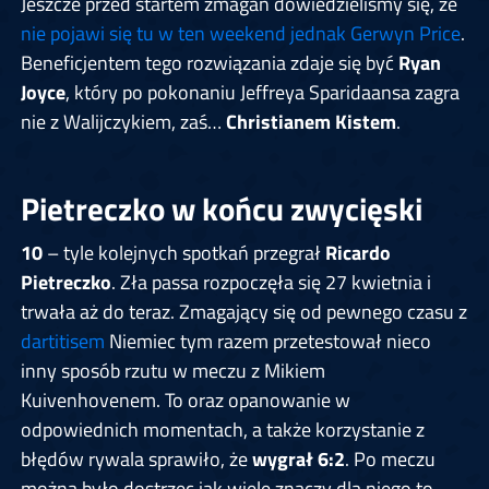
Jeszcze przed startem zmagań dowiedzieliśmy się, że
nie pojawi się tu w ten weekend jednak Gerwyn Price
.
Beneficjentem tego rozwiązania zdaje się być
Ryan
Joyce
, który po pokonaniu Jeffreya Sparidaansa zagra
nie z Walijczykiem, zaś…
Christianem Kistem
.
Pietreczko w końcu zwycięski
10
– tyle kolejnych spotkań przegrał
Ricardo
Pietreczko
. Zła passa rozpoczęła się 27 kwietnia i
trwała aż do teraz. Zmagający się od pewnego czasu z
dartitisem
Niemiec tym razem przetestował nieco
inny sposób rzutu w meczu z Mikiem
Kuivenhovenem. To oraz opanowanie w
odpowiednich momentach, a także korzystanie z
błędów rywala sprawiło, że
wygrał 6:2
. Po meczu
można było dostrzec jak wiele znaczy dla niego to