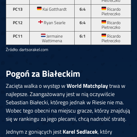
Pietreczko
PC13
Kai Gotthardt
6:4
Ricardo
Pietreczko
PC12
Ryan Searle
6:4
Ricardo
Pietreczko
PC11
Jermaine
6:1
Ricardo
Wattimena
Pietreczko
Źródło: dartsorakel.com
Pogoń za Białeckim
Zacięta walka o występ w
World Matchplay
trwa w
najlepsze. Zaangażowany jest w nią oczywiście
Sebastian Białecki, którego jednak w Riesie nie ma.
Wobec tego obecni na miejscu gracze, którzy znajdują
się w rankingu za jego plecami, chcą nadrobić stratę.
Jednym z goniących jest
Karel Sedlacek
, który