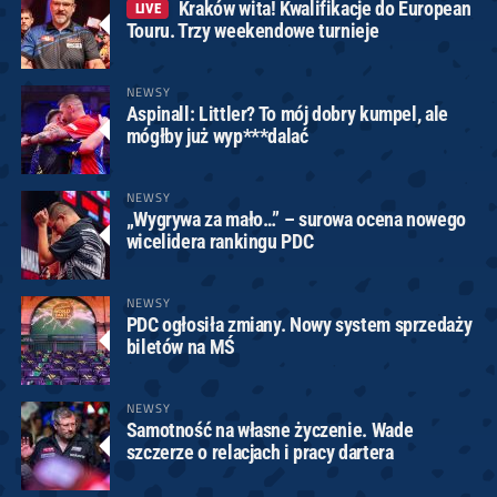
Kraków wita! Kwalifikacje do European
LIVE
Touru. Trzy weekendowe turnieje
NEWSY
Aspinall: Littler? To mój dobry kumpel, ale
mógłby już wyp***dalać
NEWSY
„Wygrywa za mało…” – surowa ocena nowego
wicelidera rankingu PDC
NEWSY
PDC ogłosiła zmiany. Nowy system sprzedaży
biletów na MŚ
NEWSY
Samotność na własne życzenie. Wade
szczerze o relacjach i pracy dartera