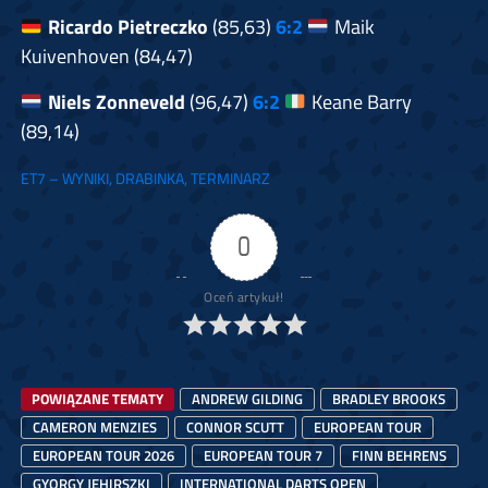
Ricardo Pietreczko
(85,63)
6:2
Maik
Kuivenhoven (84,47)
Niels Zonneveld
(96,47)
6:
2
Keane Barry
(89,14)
ET7 – WYNIKI, DRABINKA, TERMINARZ
0
Oceń artykuł!
POWIĄZANE TEMATY
ANDREW GILDING
BRADLEY BROOKS
CAMERON MENZIES
CONNOR SCUTT
EUROPEAN TOUR
EUROPEAN TOUR 2026
EUROPEAN TOUR 7
FINN BEHRENS
GYORGY JEHIRSZKI
INTERNATIONAL DARTS OPEN