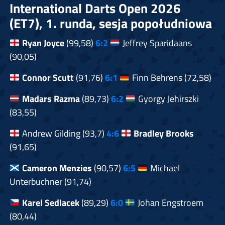
International Darts Open 2026
(ET7), 1. runda, sesja popołudniowa
Ryan Joyce
(99,58)
6:2
Jeffrey Sparidaans
(90,05)
Connor Scutt
(91,76)
6:1
Finn Behrens (72,58)
Madars Razma
(89,73)
6:2
Gyorgy Jehirszki
(83,55)
Andrew Gilding (93,7)
4:6
Bradley Brooks
(91,65)
Cameron Menzies
(90,57)
6:5
Michael
Unterbuchner (91,74)
Karel Sedlacek
(89,29)
6:0
Johan Engstroem
(80,44)