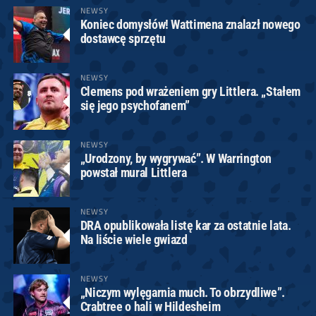
NEWSY
Koniec domysłów! Wattimena znalazł nowego
dostawcę sprzętu
NEWSY
Clemens pod wrażeniem gry Littlera. „Stałem
się jego psychofanem”
NEWSY
„Urodzony, by wygrywać”. W Warrington
powstał mural Littlera
NEWSY
DRA opublikowała listę kar za ostatnie lata.
Na liście wiele gwiazd
NEWSY
„Niczym wylęgarnia much. To obrzydliwe”.
Crabtree o hali w Hildesheim