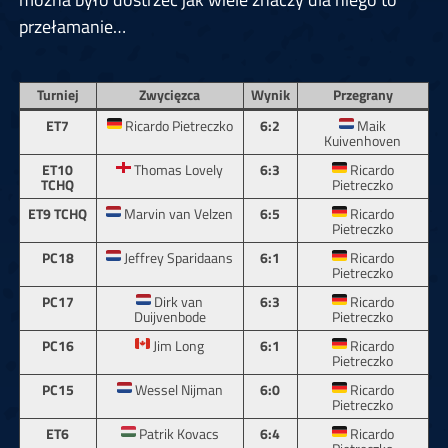
przełamanie…
Turniej
Zwycięzca
Wynik
Przegrany
ET7
Ricardo Pietreczko
6:2
Maik
Kuivenhoven
ET10
Thomas Lovely
6:3
Ricardo
TCHQ
Pietreczko
ET9 TCHQ
Marvin van Velzen
6:5
Ricardo
Pietreczko
PC18
Jeffrey Sparidaans
6:1
Ricardo
Pietreczko
PC17
Dirk van
6:3
Ricardo
Duijvenbode
Pietreczko
PC16
Jim Long
6:1
Ricardo
Pietreczko
PC15
Wessel Nijman
6:0
Ricardo
Pietreczko
ET6
Patrik Kovacs
6:4
Ricardo