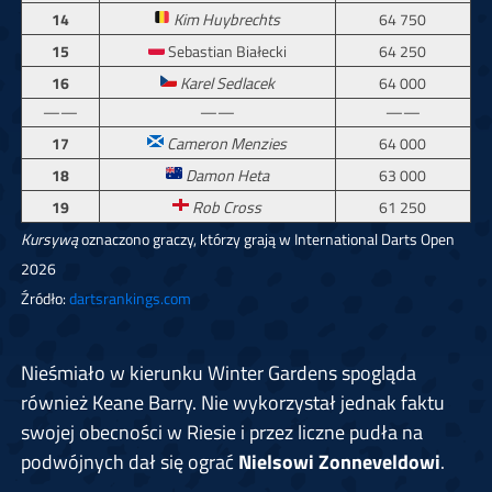
14
Kim Huybrechts
64 750
15
Sebastian Białecki
64 250
16
Karel Sedlacek
64 000
——
——
——
17
Cameron Menzies
64 000
18
Damon Heta
63 000
19
Rob Cross
61 250
Kursywą
oznaczono graczy, którzy grają w International Darts Open
2026
Źródło:
dartsrankings.com
Nieśmiało w kierunku Winter Gardens spogląda
również Keane Barry. Nie wykorzystał jednak faktu
swojej obecności w Riesie i przez liczne pudła na
podwójnych
dał się ograć
Nielsowi Zonneveldowi
.