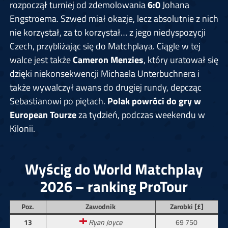
rozpoczął turniej od zdemolowania
6:0
Johana
Engstroema. Szwed miał okazje, lecz absolutnie z nich
nie korzystał, za to korzystał… z jego niedyspozycji
Czech, przybliżając się do Matchplaya. Ciągle w tej
walce jest także
Cameron Menzies
, który uratował się
dzięki niekonsekwencji Michaela Unterbuchnera i
także wywalczył awans do drugiej rundy, depcząc
Sebastianowi po piętach.
Polak powróci do gry w
European Tourze
za tydzień, podczas weekendu w
Kilonii.
Wyścig do World Matchplay
2026 – ranking ProTour
Poz.
Zawodnik
Zarobki [£]
13
Ryan Joyce
69 750