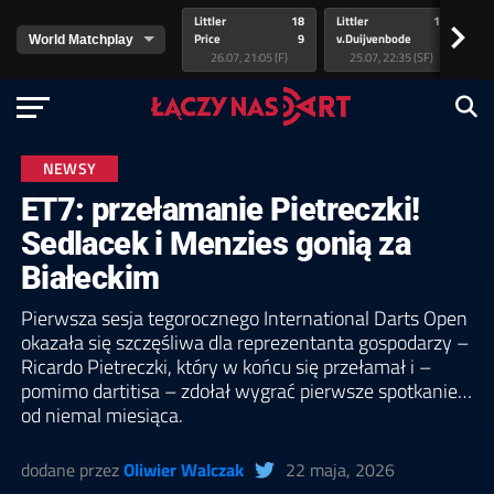
Littler
18
Littler
17
Pr
>
Price
9
v.Duijvenbode
5
va
26.07, 21:05 (F)
25.07, 22:35 (SF)
NEWSY
ET7: przełamanie Pietreczki!
Sedlacek i Menzies gonią za
Białeckim
Pierwsza sesja tegorocznego International Darts Open
okazała się szczęśliwa dla reprezentanta gospodarzy –
Ricardo Pietreczki, który w końcu się przełamał i –
pomimo dartitisa – zdołał wygrać pierwsze spotkanie…
od niemal miesiąca.
dodane przez
Oliwier Walczak
22 maja, 2026