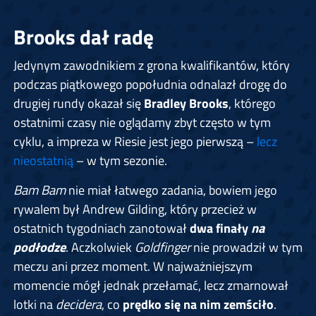
Brooks dał radę
Jedynym zawodnikiem z grona kwalifikantów, który
podczas piątkowego popołudnia odnalazł drogę do
drugiej rundy okazał się
Bradley Brooks
, którego
ostatnimi czasy nie oglądamy zbyt często w tym
cyklu, a impreza w Riesie jest jego pierwszą –
lecz
nieostatnią
– w tym sezonie.
Bam Bam
nie miał łatwego zadania, bowiem jego
rywalem był Andrew Gilding, który przecież w
ostatnich tygodniach zanotował
dwa finały
na
podłodze
. Aczkolwiek
Goldfinger
nie prowadził w tym
meczu ani przez moment. W najważniejszym
momencie mógł jednak przełamać, lecz zmarnował
lotki na
decidera
, co
prędko się na nim zemściło
.