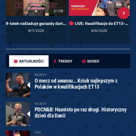
01:08
00:00
9-latek naśladuje gwiazdy darta!
LIVE: Kwalifikacje do ET13-14 dla Europy Wschodniej
Sk
8/7/2026
8/6/2026
AKTUALNOŚCI
TRENDY
WIDEO
NEWSY
O mecz od awansu… Kciuk najlepszym z
Polaków w kwalifikacjach ET13
NEWSY
PDCN&B: Haavisto po raz drugi. Historyczny
dzień dla Danii
PDC