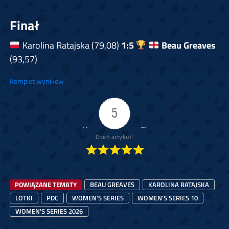
Finał
Karolina Ratajska (79,08)
1:5
Beau Greaves
(93,57)
Komplet wyników
5
Oceń artykuł!
POWIĄZANE TEMATY
BEAU GREAVES
KAROLINA RATAJSKA
LOTKI
PDC
WOMEN'S SERIES
WOMEN'S SERIES 10
WOMEN'S SERIES 2026