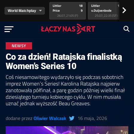
Littler
18
Littler
17
Pr
>
Price
9
v.Duijvenbode
5
va
26.07, 21:05 (F)
25.07, 22:35 (SF)
NEWSY
Co za dzień! Ratajska finalistką
Women’s Series 10
Coś niesamowitego wydarzyło się podczas sobotnich
imprez Women’s Series! Karolina Ratajska najpierw
zanotowała półfinał, a parę godzin później wielki finał
dziesiątego turnieju kobiecego cyklu. W nim musiała
uznać jednak wyższość Beau Greaves.
dodane przez
Oliwier Walczak
16 maja, 2026