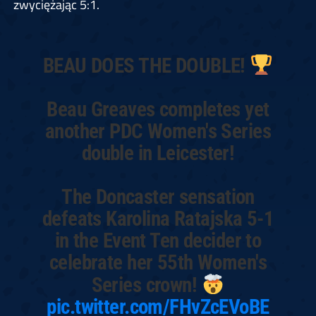
zwyciężając 5:1.
BEAU DOES THE DOUBLE!
Beau Greaves completes yet
another PDC Women's Series
double in Leicester!
The Doncaster sensation
defeats Karolina Ratajska 5-1
in the Event Ten decider to
celebrate her 55th Women's
Series crown!
pic.twitter.com/FHvZcEVoBE