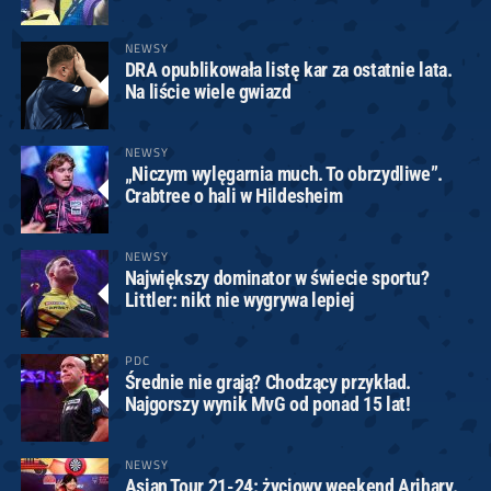
NEWSY
DRA opublikowała listę kar za ostatnie lata.
Na liście wiele gwiazd
NEWSY
„Niczym wylęgarnia much. To obrzydliwe”.
Crabtree o hali w Hildesheim
NEWSY
Największy dominator w świecie sportu?
Littler: nikt nie wygrywa lepiej
PDC
Średnie nie grają? Chodzący przykład.
Najgorszy wynik MvG od ponad 15 lat!
NEWSY
Asian Tour 21-24: życiowy weekend Arihary.