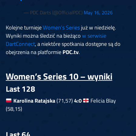
— PDC Darts (@OfficialPDC)
May 16, 2026
Kolejne turnieje
Women’s Series
już w niedzielę.
Wyniki można śledzić na bieżąco
w serwisie
DartConnect
, a niektóre spotkania dostępne są do
obejrzenia na platformie
PDC.tv
.
Women’s Series 10 – wyniki
Last 128
Karolina Ratajska
(71,57)
4:0
Felicia Blay
(58,15)
Last 64