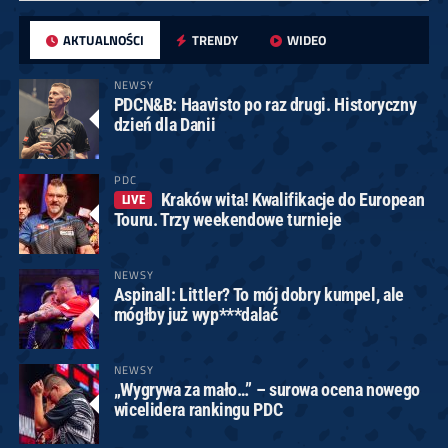
AKTUALNOŚCI
TRENDY
WIDEO
NEWSY
PDCN&B: Haavisto po raz drugi. Historyczny
dzień dla Danii
PDC
Kraków wita! Kwalifikacje do European
LIVE
Touru. Trzy weekendowe turnieje
NEWSY
Aspinall: Littler? To mój dobry kumpel, ale
mógłby już wyp***dalać
NEWSY
„Wygrywa za mało…” – surowa ocena nowego
wicelidera rankingu PDC