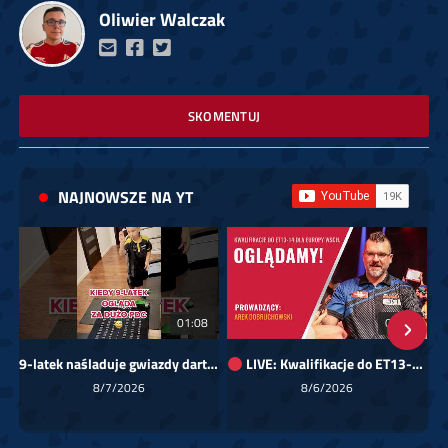
Oliwier Walczak
SKOMENTUJ
NAJNOWSZE NA YT
01:08
00:00
9-latek naśladuje gwiazdy darta!
LIVE: Kwalifikacje do ET13-14 dla Europy Wschodniej
Sk
8/7/2026
8/6/2026