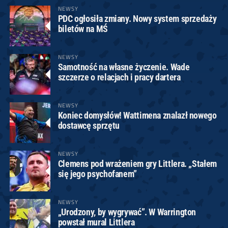
NEWSY
PDC ogłosiła zmiany. Nowy system sprzedaży
biletów na MŚ
NEWSY
Samotność na własne życzenie. Wade
szczerze o relacjach i pracy dartera
NEWSY
Koniec domysłów! Wattimena znalazł nowego
dostawcę sprzętu
NEWSY
Clemens pod wrażeniem gry Littlera. „Stałem
się jego psychofanem”
NEWSY
„Urodzony, by wygrywać”. W Warrington
powstał mural Littlera