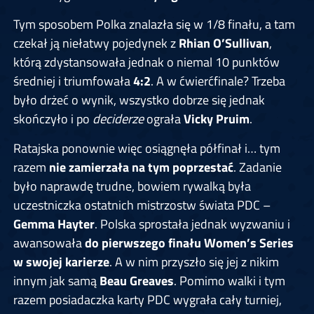
Tym sposobem Polka znalazła się w 1/8 finału, a tam
czekał ją niełatwy pojedynek z
Rhian O’Sullivan
,
którą zdystansowała jednak o niemal 10 punktów
średniej i triumfowała
4:2
. A w ćwierćfinale? Trzeba
było drżeć o wynik, wszystko dobrze się jednak
skończyło i po
deciderze
ograła
Vicky Pruim
.
Ratajska ponownie więc osiągnęła półfinał i… tym
razem
nie zamierzała na tym poprzestać
. Zadanie
było naprawdę trudne, bowiem rywalką była
uczestniczka ostatnich mistrzostw świata PDC –
Gemma Hayter
. Polska sprostała jednak wyzwaniu i
awansowała
do pierwszego finału Women’s Series
w swojej karierze
. A w nim przyszło się jej z nikim
innym jak samą
Beau Greaves
. Pomimo walki i tym
razem posiadaczka karty PDC wygrała cały turniej,