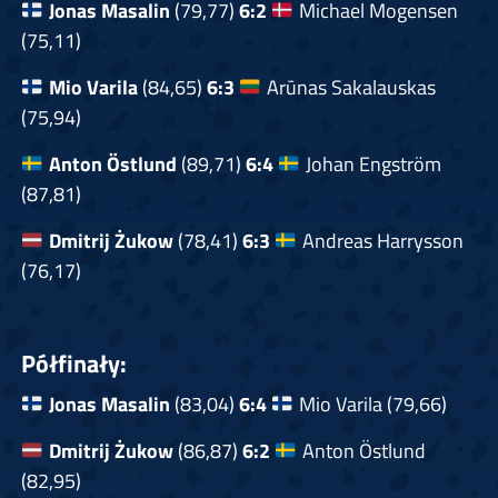
Jonas Masalin
(79,77)
6:2
Michael Mogensen
(75,11)
Mio Varila
(84,65)
6:3
Arūnas Sakalauskas
(75,94)
Anton Östlund
(89,71)
6:4
Johan Engström
(87,81)
Dmitrij Żukow
(78,41)
6:3
Andreas Harrysson
(76,17)
Półfinały:
Jonas Masalin
(83,04)
6:4
Mio Varila (79,66)
Dmitrij Żukow
(86,87)
6:2
Anton Östlund
(82,95)