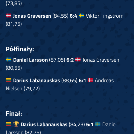
(73,85)
Jonas Graversen
(84,55)
6:4
Viktor Tingström
(81,75)
Półfinały:
Daniel Larsson
(87,05)
6:2
Jonas Graversen
(80,55)
Darius Labanauskas
(88,65)
6:1
Andreas
Nielsen (79,72)
Finał:
Darius Labanauskas
(84,23)
6:1
Daniel
Larsson (82,75)