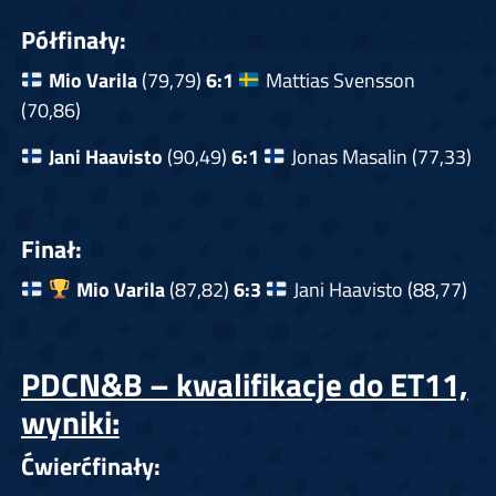
Półfinały:
Mio Varila
(79,79)
6:1
Mattias Svensson
(70,86)
Jani Haavisto
(90,49)
6:1
Jonas Masalin (77,33)
Finał:
Mio Varila
(87,82)
6:3
Jani Haavisto (88,77)
PDCN&B – kwalifikacje do ET11,
wyniki:
Ćwierćfinały: