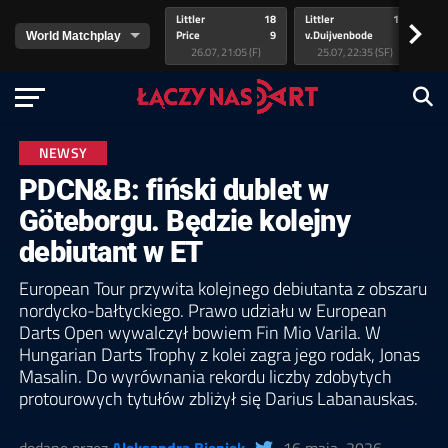
Littler
18
Littler
17
Pr
>
Price
9
v.Duijvenbode
5
va
26.07, 21:05 (F)
25.07, 22:35 (SF)
NEWSY
PDCN&B: fiński dublet w
Göteborgu. Będzie kolejny
debiutant w ET
European Tour przywita kolejnego debiutanta z obszaru
nordycko-bałtyckiego. Prawo udziału w European
Darts Open wywalczył bowiem Fin Mio Varila. W
Hungarian Darts Trophy z kolei zagra jego rodak, Jonas
Masalin. Do wyrównania rekordu liczby zdobytych
protourowych tytułów zbliżył się Darius Labanauskas.