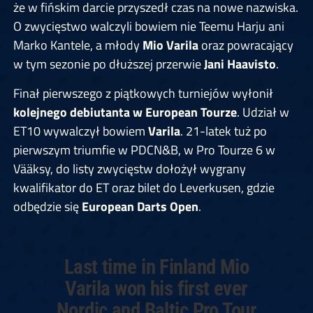
że w fińskim darcie przyszedł czas na nowe nazwiska.
O zwycięstwo walczyli bowiem nie Teemu Harju ani
Marko Kantele, a młody
Mio Varila
oraz powracający
w tym sezonie po dłuższej przerwie
Jani Haavisto
.
Finał pierwszego z piątkowych turniejów wyłonił
kolejnego debiutanta w European Tourze
. Udział w
ET10 wywalczył bowiem
Varila
. 21-latek tuż po
pierwszym triumfie w PDCN&B, w Pro Tourze 6 w
Vääksy, do listy zwycięstw dołożył wygrany
kwalifikator do ET oraz bilet do Leverkusen, gdzie
odbędzie się
European Darts Open
.
Last time in Finland Mio
Varila won his first ever
Nordic and Baltic Pro Tour