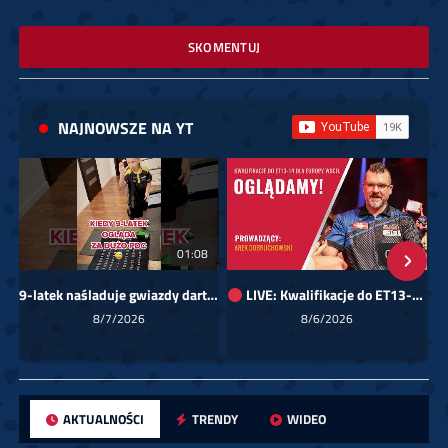
SKOMENTUJ
NAJNOWSZE NA YT
01:08
00:00
9-latek naśladuje gwiazdy darta!
LIVE: Kwalifikacje do ET13-14 dla Europy Wschodniej
Sk
8/7/2026
8/6/2026
AKTUALNOŚCI
TRENDY
WIDEO