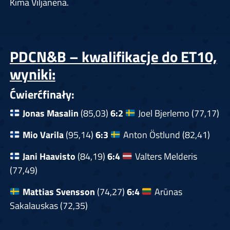
Kima Viljanena.
PDCN&B – kwalifikacje do ET10,
wyniki:
Ćwierćfinały:
Jonas Masalin
(85,03)
6:2
Joel Bjerlemo (77,17)
Mio Varila
(95,14)
6:3
Anton Östlund (82,41)
Jani Haavisto
(84,19)
6:4
Valters Melderis
(77,49)
Mattias Svensson
(74,27)
6:4
Arūnas
Sakalauskas (72,35)