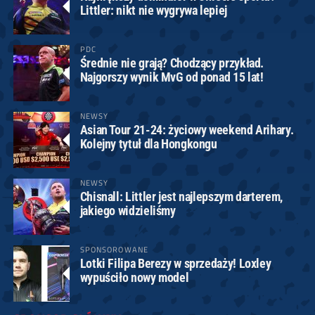
Littler: nikt nie wygrywa lepiej
PDC
Średnie nie grają? Chodzący przykład.
Najgorszy wynik MvG od ponad 15 lat!
NEWSY
Asian Tour 21-24: życiowy weekend Arihary.
Kolejny tytuł dla Hongkongu
NEWSY
Chisnall: Littler jest najlepszym darterem,
jakiego widzieliśmy
SPONSOROWANE
Lotki Filipa Berezy w sprzedaży! Loxley
wypuściło nowy model