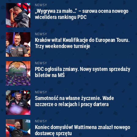
NEWSY
„Wygrywa za mało…” – surowa ocena nowego
wicelidera rankingu PDC
NEWSY
Kraków wita! Kwalifikacje do European Touru.
Trzy weekendowe turnieje
NEWSY
PDC ogłosiła zmiany. Nowy system sprzedaży
biletów na MŚ
NEWSY
Samotność na własne życzenie. Wade
szczerze o relacjach i pracy dartera
NEWSY
Koniec domysłów! Wattimena znalazł nowego
dostawcę sprzętu