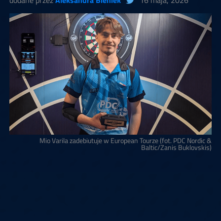
dodane przez
Aleksandra Bieniek
16 maja, 2026
Mio Varila zadebiutuje w European Tourze (fot. PDC Nordic &
Baltic/Zanis Buklovskis)