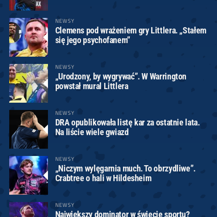
NEWSY
Clemens pod wrażeniem gry Littlera. „Stałem
się jego psychofanem”
NEWSY
„Urodzony, by wygrywać”. W Warrington
powstał mural Littlera
NEWSY
DRA opublikowała listę kar za ostatnie lata.
Na liście wiele gwiazd
NEWSY
„Niczym wylęgarnia much. To obrzydliwe”.
Crabtree o hali w Hildesheim
NEWSY
Największy dominator w świecie sportu?