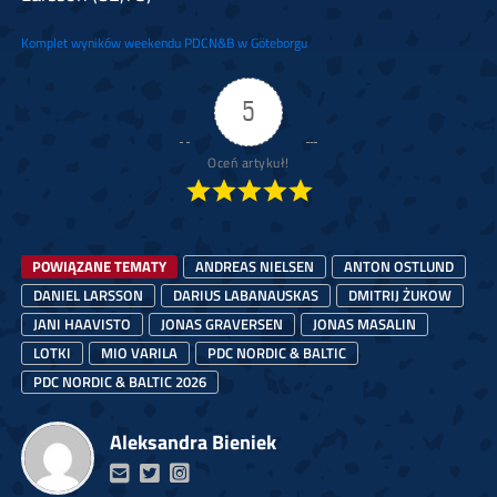
Komplet wyników weekendu PDCN&B w Göteborgu
5
Oceń artykuł!
POWIĄZANE TEMATY
ANDREAS NIELSEN
ANTON OSTLUND
DANIEL LARSSON
DARIUS LABANAUSKAS
DMITRIJ ŻUKOW
JANI HAAVISTO
JONAS GRAVERSEN
JONAS MASALIN
LOTKI
MIO VARILA
PDC NORDIC & BALTIC
PDC NORDIC & BALTIC 2026
Aleksandra Bieniek