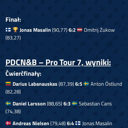
Finał:
Jonas Masalin
(90,77)
6:2
Dmitrij Żukow
(83,27)
PDCN&B – Pro Tour 7, wyniki:
Ćwierćfinały:
Darius Labanauskas
(87,39)
6:5
Anton Östlund
(82,28)
Daniel Larsson
(88,65)
6:3
Sebastian Caris
(74,38)
Andreas Nielsen
(79,48)
6:4
Jonas Masalin