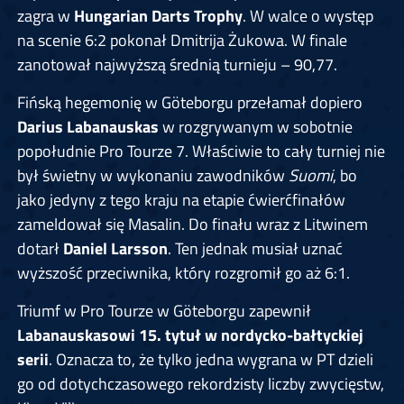
zagra w
Hungarian Darts Trophy
. W walce o występ
na scenie 6:2 pokonał Dmitrija Żukowa. W finale
zanotował najwyższą średnią turnieju – 90,77.
Fińską hegemonię w Göteborgu przełamał dopiero
Darius Labanauskas
w rozgrywanym w sobotnie
popołudnie Pro Tourze 7. Właściwie to cały turniej nie
był świetny w wykonaniu zawodników
Suomi
, bo
jako jedyny z tego kraju na etapie ćwierćfinałów
zameldował się Masalin. Do finału wraz z Litwinem
dotarł
Daniel Larsson
. Ten jednak musiał uznać
wyższość przeciwnika, który rozgromił go aż 6:1.
Triumf w Pro Tourze w Göteborgu zapewnił
Labanauskasowi 15. tytuł w nordycko-bałtyckiej
serii
. Oznacza to, że tylko jedna wygrana w PT dzieli
go od dotychczasowego rekordzisty liczby zwycięstw,