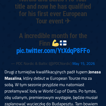
title and now he has qualified
for his first ever European
Tour event ✈
A incredible month for the
Finn
pic.twitter.com/YtXdqP8FFo
— PDC Nordic & Baltic (@PDCNordic)
May 15, 2026
Drugi z turniejów kwalifikacyjnych padł łupem
Jonasa
Masalina
, który debiut w European Tourze ma za
sobą. W tym sezonie przyjdzie mu natomiast
przełamywać lody w World Cup of Darts. Po tymże,
oby udanym, premierowym występie, będzie musiał
zaplanować wycieczkę do Budapesztu. Tam bowiem