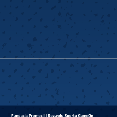
Fundacja Promocji i Rozwoju Sportu GameOn