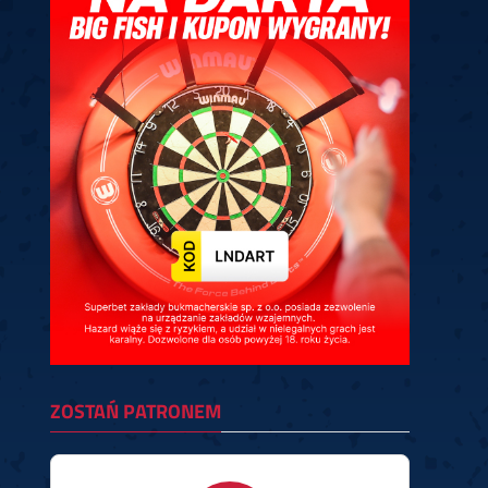
ney
3
Huybrechts
6
v.Duijvenbode
6
venhoven
6
S. Price
1
v.d.Weerd
3
0.07, 19:30 (R1)
10.07, 19:00 (R1)
10.07, 16:30 (R1)
lacek
6
Joyce
6
fin
5
Varila
1
0.07, 13:30 (R1)
10.07, 13:00 (R1)
ZOSTAŃ PATRONEM