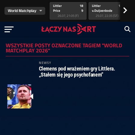
Littler
18
Littler
17
Pr
>
Price
9
v.Duijvenbode
5
va
26.07, 21:05 (F)
25.07, 22:35 (SF)
WSZYSTKIE POSTY OZNACZONE TAGIEM "WORLD
MATCHPLAY 2026"
NEWSY
Clemens pod wrażeniem gry Littlera.
„Stałem się jego psychofanem”