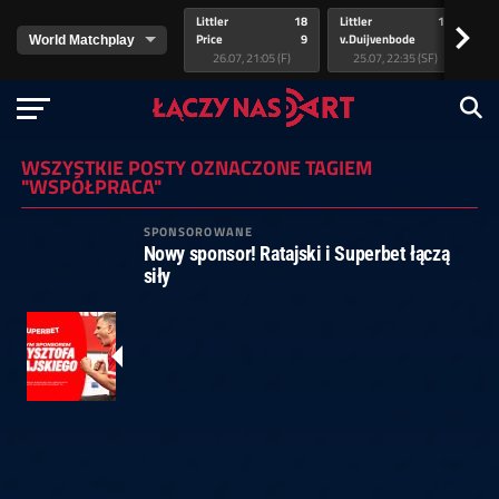
Littler
18
Littler
17
Pr
>
Price
9
v.Duijvenbode
5
va
26.07, 21:05 (F)
25.07, 22:35 (SF)
WSZYSTKIE POSTY OZNACZONE TAGIEM
"WSPÓŁPRACA"
SPONSOROWANE
Nowy sponsor! Ratajski i Superbet łączą
siły