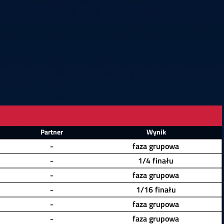
6
Cullen
6
Cross
3
O'Connor
5
Gur
4
Manby
4
Hopp
6
Białecki
6
Kui
)
10.07, 21:00 (R1)
10.07, 20:30 (R1)
10.07, 20:00 (R1)
1
6
Menzies
5
Gilding
5
Vandenbogaerde
2
Sed
1
Schmidt
6
Owen
6
Horvat
6
Grif
)
10.07, 15:00 (R1)
10.07, 14:30 (R1)
10.07, 14:00 (R1)
1
Partner
Wynik
-
faza grupowa
-
1/4 finału
-
faza grupowa
-
1/16 finału
-
faza grupowa
-
faza grupowa