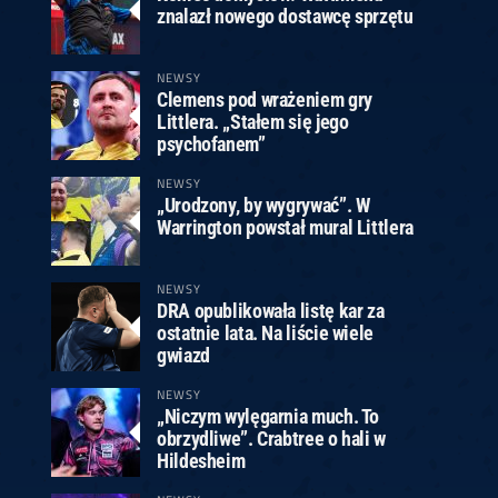
znalazł nowego dostawcę sprzętu
NEWSY
Clemens pod wrażeniem gry
Littlera. „Stałem się jego
psychofanem”
NEWSY
„Urodzony, by wygrywać”. W
Warrington powstał mural Littlera
NEWSY
DRA opublikowała listę kar za
ostatnie lata. Na liście wiele
gwiazd
NEWSY
„Niczym wylęgarnia much. To
obrzydliwe”. Crabtree o hali w
Hildesheim