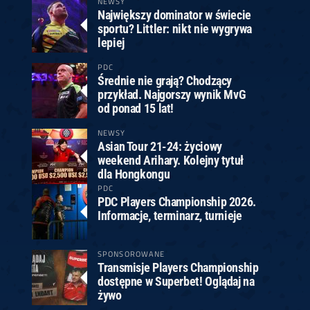
NEWSY
Największy dominator w świecie
sportu? Littler: nikt nie wygrywa
lepiej
PDC
Średnie nie grają? Chodzący
przykład. Najgorszy wynik MvG
od ponad 15 lat!
NEWSY
Asian Tour 21-24: życiowy
weekend Arihary. Kolejny tytuł
dla Hongkongu
PDC
PDC Players Championship 2026.
Informacje, terminarz, turnieje
SPONSOROWANE
Transmisje Players Championship
dostępne w Superbet! Oglądaj na
żywo