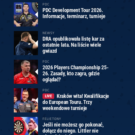
PDC
PDC Development Tour 2026.
Informacje, terminarz, turnieje
NEWSY
DRA opublikowała listę kar za
ostatnie lata. Na liście wiele
gwiazd
PDC
2026 Players Championship 25-
26. Zasady, kto zagra, gdzie
oglądać?
PDC
Kraków wita! Kwalifikacje
LIVE
do European Touru. Trzy
weekendowe turnieje
FELIETONY
Jeśli nie możesz go pokonać,
dołącz do niego. Littler nie