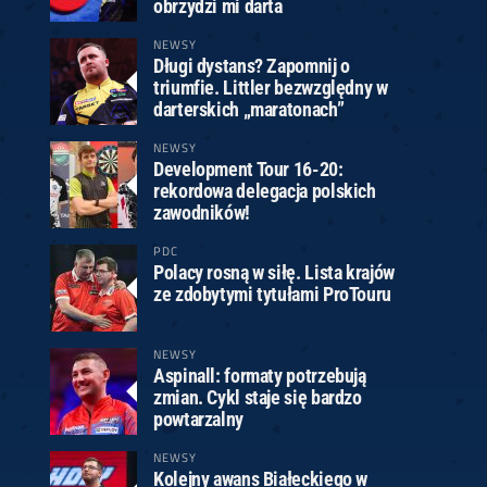
obrzydzi mi darta
NEWSY
Długi dystans? Zapomnij o
triumfie. Littler bezwzględny w
darterskich „maratonach”
NEWSY
Development Tour 16-20:
rekordowa delegacja polskich
zawodników!
PDC
Polacy rosną w siłę. Lista krajów
ze zdobytymi tytułami ProTouru
NEWSY
Aspinall: formaty potrzebują
zmian. Cykl staje się bardzo
powtarzalny
NEWSY
Kolejny awans Białeckiego w