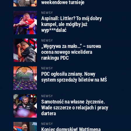
ney
3
Huybrechts
6
v.Duijvenbode
6
weekendowe turnieje
venhoven
6
S. Price
1
v.d.Weerd
3
0.07, 19:30 (R1)
10.07, 19:00 (R1)
10.07, 16:30 (R1)
NEWSY
Aspinall: Littler? To mój dobry
lacek
6
Joyce
6
kumpel, ale mógłby już
fin
5
Varila
1
wyp***dalać
0.07, 13:30 (R1)
10.07, 13:00 (R1)
NEWSY
„Wygrywa za mało…” – surowa
ocena nowego wicelidera
rankingu PDC
NEWSY
PDC ogłosiła zmiany. Nowy
system sprzedaży biletów na MŚ
NEWSY
Samotność na własne życzenie.
Wade szczerze o relacjach i pracy
dartera
NEWSY
Koniec domysłów! Wattimena