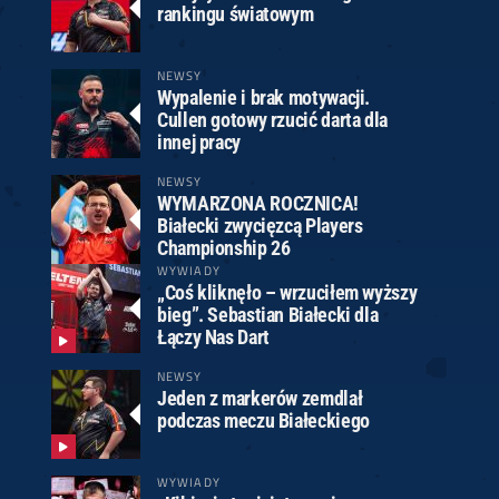
rankingu światowym
NEWSY
Wypalenie i brak motywacji.
Cullen gotowy rzucić darta dla
innej pracy
NEWSY
WYMARZONA ROCZNICA!
Białecki zwycięzcą Players
Championship 26
WYWIADY
„Coś kliknęło – wrzuciłem wyższy
bieg”. Sebastian Białecki dla
Łączy Nas Dart
NEWSY
Jeden z markerów zemdlał
podczas meczu Białeckiego
WYWIADY