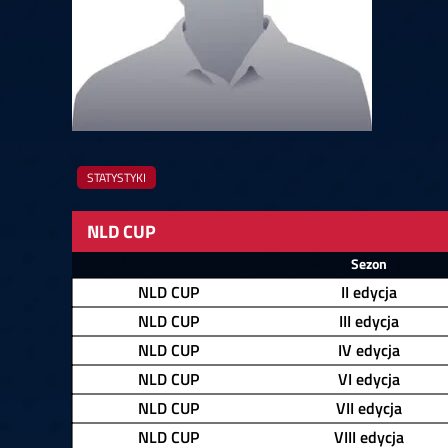
Springer
6
Doets
Labanauskas
2
Gruellich
10.07, 22:00 (R1)
10.07, 21:30 (R1
Wenig
2
Mansell
Brooks
6
Smejda
10.07, 16:00 (R1)
10.07, 15:30 (R1
STATYSTYKI
NLD CUP
Zawodnik
Sezon
NLD CUP
II edycja
NLD CUP
III edycja
NLD CUP
IV edycja
NLD CUP
VI edycja
NLD CUP
VII edycja
NLD CUP
VIII edycja