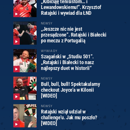
„Kibicuję tenisistom… i
Lewandowskiemu!”. Krzysztof
Ratajski i wywiad dla ŁND
NEWSY
„Jeszcze nic nie jest
przesądzone”. Ratajski i Białecki
po meczu z Portugalią
WYWIADY
Szagański w „Studiu 501”.
„Ratajski i Białecki to nasz
najlepszy duet w historii”
NEWSY
Bull, bull, bull! Spektakularny
checkout Joyce’a w Kilonii
[WIDEO]
NEWSY
Ratajski wziął udział w
challenge’u. Jak mu poszło?
[WIDEO]