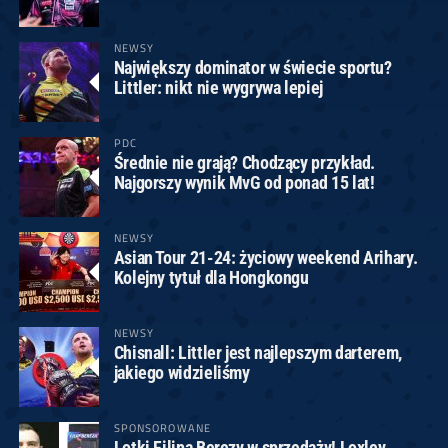
NEWSY
Największy dominator w świecie sportu?
Littler: nikt nie wygrywa lepiej
PDC
Średnie nie grają? Chodzący przykład.
Najgorszy wynik MvG od ponad 15 lat!
NEWSY
Asian Tour 21-24: życiowy weekend Arihary.
Kolejny tytuł dla Hongkongu
NEWSY
Chisnall: Littler jest najlepszym darterem,
jakiego widzieliśmy
SPONSOROWANE
Lotki Filipa Berezy w sprzedaży! Loxley