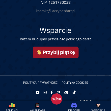
NIP: 1251730038
kontakt@laczynasdart.pl
Wsparcie
Razem budujmy przyszłość polskiego darta
POLITYKA PRYWATNOŚCI
POLITYKA COOKIES
Copyright © 2026 Łączy Nas Dart. Powered by
RANKINGI
KALENDARZ
DISCORD
WSPARCIE