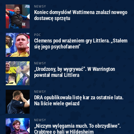
NEWSY
Koniec domysłów! Wattimena znalazł nowego
dostawcę sprzętu
PDC
Clemens pod wrażeniem gry Littlera. „Stałem
się jego psychofanem”
NEWSY
„Urodzony, by wygrywać”. W Warrington
powstał mural Littlera
NEWSY
DRA opublikowała listę kar za ostatnie lata.
Na liście wiele gwiazd
NEWSY
„Niczym wylęgarnia much. To obrzydliwe”.
Crabtree o hali w Hildesheim