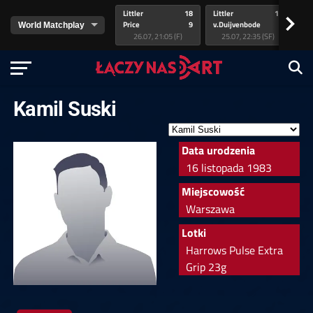
Littler
18
Littler
17
Pr
>
Price
9
v.Duijvenbode
5
va
26.07, 21:05 (F)
25.07, 22:35 (SF)
Kamil Suski
Data urodzenia
16 listopada 1983
Miejscowość
Warszawa
Lotki
Harrows Pulse Extra
Grip 23g