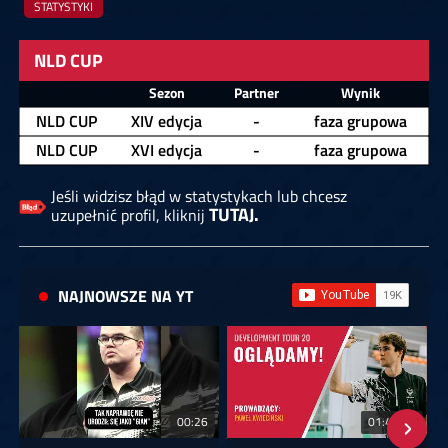
STATYSTYKI
NLD CUP
Zawodnik
Sezon
Partner
Wynik
NLD CUP
XIV edycja
-
faza grupowa
NLD CUP
XVI edycja
-
faza grupowa
Jeśli widzisz błąd w statystykach lub chcesz
TUTAJ.
uzupełnić profil, kliknij
NAJNOWSZE NA YT
00:26
01:40:24