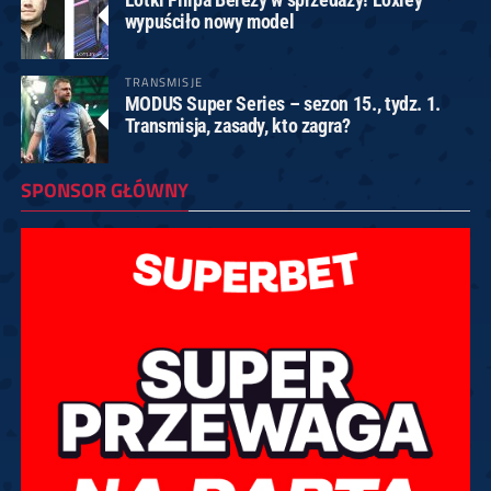
wypuściło nowy model
TRANSMISJE
MODUS Super Series – sezon 15., tydz. 1.
Transmisja, zasady, kto zagra?
SPONSOR GŁÓWNY