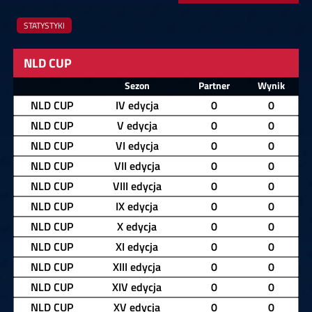
STATYSTYKI
NLD CUP
Zawodnik
Sezon
Partner
Wynik
NLD CUP
IV edycja
0
0
NLD CUP
V edycja
0
0
NLD CUP
VI edycja
0
0
NLD CUP
VII edycja
0
0
NLD CUP
VIII edycja
0
0
NLD CUP
IX edycja
0
0
NLD CUP
X edycja
0
0
NLD CUP
XI edycja
0
0
NLD CUP
XIII edycja
0
0
NLD CUP
XIV edycja
0
0
NLD CUP
XV edycja
0
0