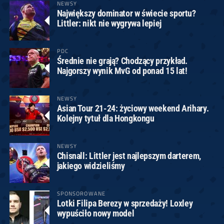
NEWSY
Największy dominator w świecie sportu?
Littler: nikt nie wygrywa lepiej
PDC
Średnie nie grają? Chodzący przykład.
Najgorszy wynik MvG od ponad 15 lat!
NEWSY
Asian Tour 21-24: życiowy weekend Arihary.
Kolejny tytuł dla Hongkongu
NEWSY
Chisnall: Littler jest najlepszym darterem,
jakiego widzieliśmy
SPONSOROWANE
Lotki Filipa Berezy w sprzedaży! Loxley
wypuściło nowy model