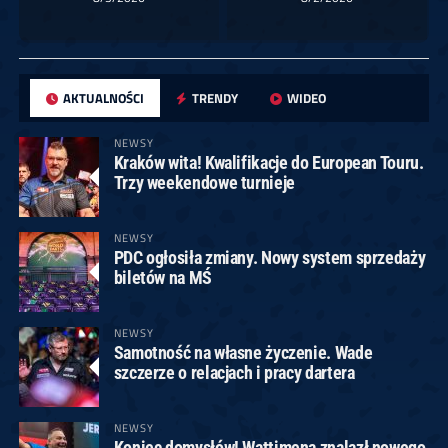
AKTUALNOŚCI
TRENDY
WIDEO
NEWSY
Kraków wita! Kwalifikacje do European Touru.
Trzy weekendowe turnieje
NEWSY
PDC ogłosiła zmiany. Nowy system sprzedaży
biletów na MŚ
NEWSY
Samotność na własne życzenie. Wade
szczerze o relacjach i pracy dartera
NEWSY
Koniec domysłów! Wattimena znalazł nowego