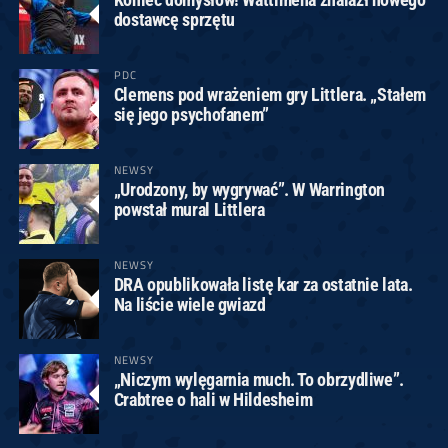
dostawcę sprzętu
PDC
Clemens pod wrażeniem gry Littlera. „Stałem
się jego psychofanem”
NEWSY
„Urodzony, by wygrywać”. W Warrington
powstał mural Littlera
NEWSY
DRA opublikowała listę kar za ostatnie lata.
Na liście wiele gwiazd
NEWSY
„Niczym wylęgarnia much. To obrzydliwe”.
Crabtree o hali w Hildesheim