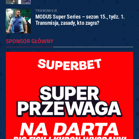
TRANSMISJE
MODUS Super Series – sezon 15., tydz. 1.
Transmisja, zasady, kto zagra?
SPONSOR GŁÓWNY