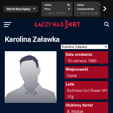
Littler
18
Littler
17
Pr
>
Price
9
v.Duijvenbode
5
va
26.07, 21:05 (F)
25.07, 22:35 (SF)
Karolina Załawka
Data urodzenia
10 czerwca 1985
Miejscowość
Opole
Lotki
Ruthless Girl Power M1
32g
Ulubiony darter
B. Maślak