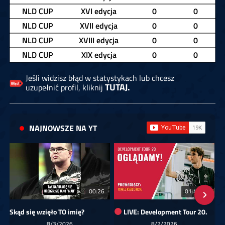
NLD CUP
XVI edycja
0
0
NLD CUP
XVII edycja
0
0
NLD CUP
XVIII edycja
0
0
NLD CUP
XIX edycja
0
0
Jeśli widzisz błąd w statystykach lub chcesz
TUTAJ.
uzupełnić profil, kliknij
NAJNOWSZE NA YT
00:26
01:40:24
Skąd się wzięło TO imię?
LIVE: Development Tour 20.
8/3/2026
8/2/2026