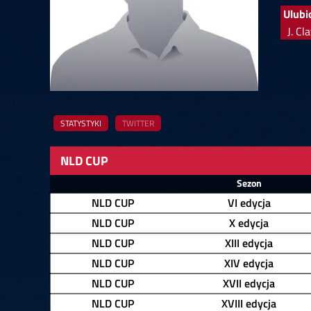
Springer
6
Doets
Ulubi
Labanauskas
2
Gruellich
10.07, 22:00 (R1)
10.07, 21:30 (R1
J. Cl
Wenig
2
Mansell
Brooks
6
Smejda
10.07, 16:00 (R1)
10.07, 15:30 (R1
STATYSTYKI
TWITTER
NLD CUP
Zawodnik
Sezon
NLD CUP
VI edycja
NLD CUP
X edycja
NLD CUP
XIII edycja
NLD CUP
XIV edycja
NLD CUP
XVII edycja
NLD CUP
XVIII edycja