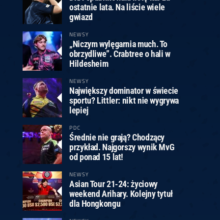
ostatnie lata. Na liście wiele
gwiazd
NEWSY
„Niczym wylęgarnia much. To
obrzydliwe”. Crabtree o hali w
Hildesheim
NEWSY
Największy dominator w świecie
sportu? Littler: nikt nie wygrywa
lepiej
PDC
Średnie nie grają? Chodzący
przykład. Najgorszy wynik MvG
od ponad 15 lat!
NEWSY
Asian Tour 21-24: życiowy
weekend Arihary. Kolejny tytuł
dla Hongkongu