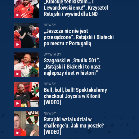
„Kibicuję tenisistom… i
Lewandowskiemu!”. Krzysztof
Ratajski i wywiad dla ŁND
NEWSY
„Jeszcze nic nie jest
przesądzone”. Ratajski i Białecki
po meczu z Portugalią
WYWIADY
Szagański w „Studiu 501”.
„Ratajski i Białecki to nasz
najlepszy duet w historii”
NEWSY
Bull, bull, bull! Spektakularny
checkout Joyce’a w Kilonii
[WIDEO]
NEWSY
Ratajski wziął udział w
challenge’u. Jak mu poszło?
[WIDEO]