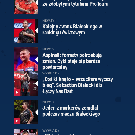
ze zdobytymi tytułami ProTouru
NEWSY
Kolejny awans Białeckiego w
rankingu światowym
NEWSY
Aspinall: formaty potrzebują
zmian. Cykl staje się bardzo
powtarzalny
WYWIADY
„Coś kliknęło – wrzuciłem wyższy
bieg”. Sebastian Białecki dla
Łączy Nas Dart
NEWSY
Jeden z markerów zemdlał
podczas meczu Białeckiego
WYWIADY