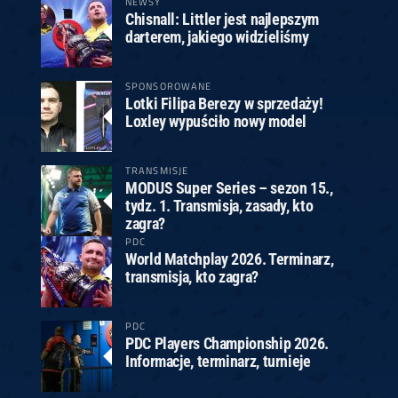
NEWSY
Chisnall: Littler jest najlepszym
darterem, jakiego widzieliśmy
SPONSOROWANE
Lotki Filipa Berezy w sprzedaży!
Loxley wypuściło nowy model
TRANSMISJE
MODUS Super Series – sezon 15.,
tydz. 1. Transmisja, zasady, kto
zagra?
PDC
World Matchplay 2026. Terminarz,
transmisja, kto zagra?
PDC
PDC Players Championship 2026.
Informacje, terminarz, turnieje