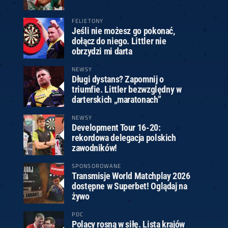
FELIETONY
Jeśli nie możesz go pokonać,
dołącz do niego. Littler nie
obrzydzi mi darta
NEWSY
Długi dystans? Zapomnij o
triumfie. Littler bezwzględny w
darterskich „maratonach”
NEWSY
Development Tour 16-20:
rekordowa delegacja polskich
zawodników!
SPONSOROWANE
Transmisje World Matchplay 2026
dostępne w Superbet! Oglądaj na
żywo
PDC
Polacy rosną w siłę. Lista krajów