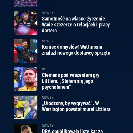
ney
3
Huybrechts
6
v.Duijvenbode
6
venhoven
6
S. Price
1
v.d.Weerd
3
0.07, 19:30 (R1)
10.07, 19:00 (R1)
10.07, 16:30 (R1)
NEWSY
Samotność na własne życzenie.
lacek
6
Joyce
6
Wade szczerze o relacjach i pracy
fin
5
Varila
1
dartera
0.07, 13:30 (R1)
10.07, 13:00 (R1)
NEWSY
Koniec domysłów! Wattimena
znalazł nowego dostawcę sprzętu
PDC
Clemens pod wrażeniem gry
Littlera. „Stałem się jego
psychofanem”
NEWSY
„Urodzony, by wygrywać”. W
Warrington powstał mural Littlera
NEWSY
DRA opublikowała listę kar za