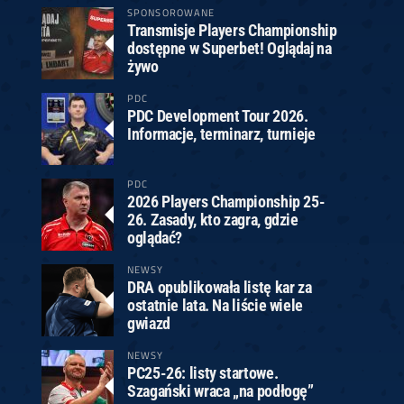
SPONSOROWANE
Transmisje Players Championship
dostępne w Superbet! Oglądaj na
żywo
PDC
PDC Development Tour 2026.
Informacje, terminarz, turnieje
PDC
2026 Players Championship 25-
26. Zasady, kto zagra, gdzie
oglądać?
NEWSY
DRA opublikowała listę kar za
ostatnie lata. Na liście wiele
gwiazd
NEWSY
PC25-26: listy startowe.
Szagański wraca „na podłogę”