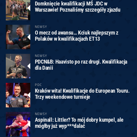
Domknięcie kwalifikacji MŚ JDC w
Warszawie! Poznaliśmy szczegóły zjazdu
NEWSY
O mecz od awansu… Kciuk najlepszym z
Polaków w kwalifikacjach ET13
NEWSY
PDCN&B: Haavisto po raz drugi. Kwalifikacja
dla Danii
PDC
Kraków wita! Kwalifikacje do European Touru.
Trzy weekendowe turnieje
NEWSY
Aspinall: Littler? To mój dobry kumpel, ale
mógłby już wyp***dalać