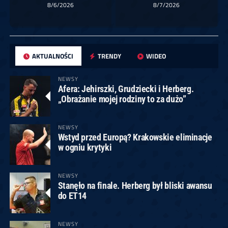
8/6/2026
8/7/2026
AKTUALNOŚCI
TRENDY
WIDEO
NEWSY
Afera: Jehirszki, Grudziecki i Herberg.
„Obrażanie mojej rodziny to za dużo”
NEWSY
Wstyd przed Europą? Krakowskie eliminacje
w ogniu krytyki
NEWSY
Stanęło na finale. Herberg był bliski awansu
do ET14
NEWSY