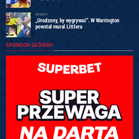
NEWSY
„Urodzony, by wygrywać”. W Warrington
powstał mural Littlera
SPONSOR GŁÓWNY