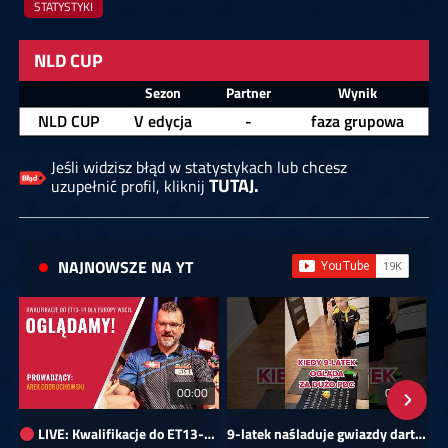
STATYSTYKI
NLD CUP
Zawodnik
Sezon
Partner
Wynik
NLD CUP
V edycja
-
faza grupowa
Jeśli widzisz błąd w statystykach lub chcesz
TUTAJ.
uzupełnić profil, kliknij
NAJNOWSZE NA YT
00:00
01:08
LIVE: Kwalifikacje do ET13-14 dla Europy Wschodniej
9-latek naśladuje gwiazdy darta!
Sk