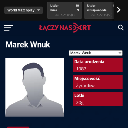
Littler
18
Littler
17
Pr
>
Price
9
v.Duijvenbode
5
va
26.07, 21:05 (F)
25.07, 22:35 (SF)
Marek Wnuk
Data urodzenia
1987
Miejscowość
Żyrardów
Lotki
20g