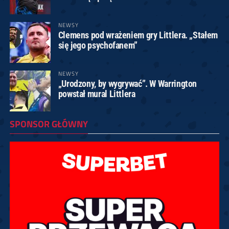
NEWSY
Clemens pod wrażeniem gry Littlera. „Stałem
się jego psychofanem”
NEWSY
„Urodzony, by wygrywać”. W Warrington
powstał mural Littlera
SPONSOR GŁÓWNY