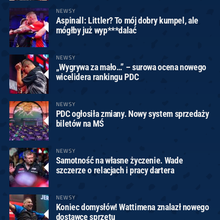
NEWSY
Aspinall: Littler? To mój dobry kumpel, ale
mógłby już wyp***dalać
NEWSY
„Wygrywa za mało…” – surowa ocena nowego
wicelidera rankingu PDC
NEWSY
PDC ogłosiła zmiany. Nowy system sprzedaży
biletów na MŚ
NEWSY
Samotność na własne życzenie. Wade
szczerze o relacjach i pracy dartera
NEWSY
Koniec domysłów! Wattimena znalazł nowego
dostawcę sprzętu