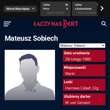
Littler
18
Littler
17
Pr
>
Price
9
v.Duijvenbode
5
va
26.07, 21:05 (F)
25.07, 22:35 (SF)
Mateusz Sobiech
Data urodzenia
28 lutego 1985
Miejscowość
Marki
Lotki
Harrows Cobalt 22g
Ulubiony darter
M. van Gerwen