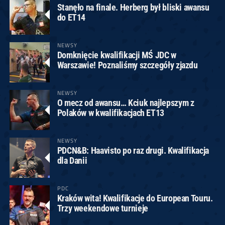
Stanęło na finale. Herberg był bliski awansu
do ET14
NEWSY
Domknięcie kwalifikacji MŚ JDC w
Warszawie! Poznaliśmy szczegóły zjazdu
NEWSY
O mecz od awansu… Kciuk najlepszym z
Polaków w kwalifikacjach ET13
NEWSY
PDCN&B: Haavisto po raz drugi. Kwalifikacja
dla Danii
PDC
Kraków wita! Kwalifikacje do European Touru.
Trzy weekendowe turnieje