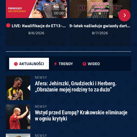
00:00
01:08
LIVE: Kwalifikacje do ET13-14 dla Europy Wschodniej
9-latek naśladuje gwiazdy darta!
Sk
8/6/2026
8/7/2026
AKTUALNOŚCI
TRENDY
WIDEO
NEWSY
Afera: Jehirszki, Grudziecki i Herberg.
„Obrażanie mojej rodziny to za dużo”
NEWSY
Wstyd przed Europą? Krakowskie eliminacje
w ogniu krytyki
NEWSY