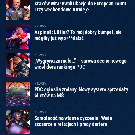
Kraków wita! Kwalifikacje do European Touru.
Trzy weekendowe turnieje
NEWSY
Aspinall: Littler? To mój dobry kumpel, ale
mógłby już wyp***dalać
NEWSY
„Wygrywa za mało…” – surowa ocena nowego
wicelidera rankingu PDC
NEWSY
PDC ogłosiła zmiany. Nowy system sprzedaży
biletów na MŚ
NEWSY
Samotność na własne życzenie. Wade
szczerze o relacjach i pracy dartera