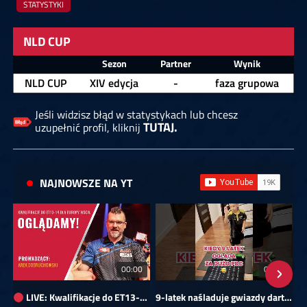
STATYSTYKI
NLD CUP
Zawodnik
Sezon
Partner
Wynik
NLD CUP
XIV edycja
-
faza grupowa
Jeśli widzisz błąd w statystykach lub chcesz
TUTAJ.
uzupełnić profil, kliknij
NAJNOWSZE NA YT
00:00
01:08
LIVE: Kwalifikacje do ET13-14 dla Europy Wschodniej
9-latek naśladuje gwiazdy darta!
Sk