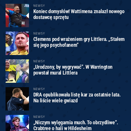
NEWSY
Koniec domysłów! Wattimena znalazł nowego
dostawcę sprzętu
NEWSY
Clemens pod wrażeniem gry Littlera. „Stałem
się jego psychofanem”
NEWSY
„Urodzony, by wygrywać”. W Warrington
powstał mural Littlera
NEWSY
DRA opublikowała listę kar za ostatnie lata.
Na liście wiele gwiazd
NEWSY
„Niczym wylęgarnia much. To obrzydliwe”.
Crabtree o hali w Hildesheim