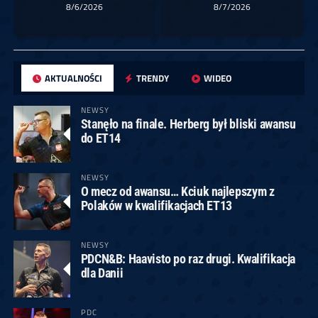
8/6/2026
8/7/2026
AKTUALNOŚCI
TRENDY
WIDEO
NEWSY
Stanęło na finale. Herberg był bliski awansu
do ET14
NEWSY
O mecz od awansu… Kciuk najlepszym z
Polaków w kwalifikacjach ET13
NEWSY
PDCN&B: Haavisto po raz drugi. Kwalifikacja
dla Danii
PDC