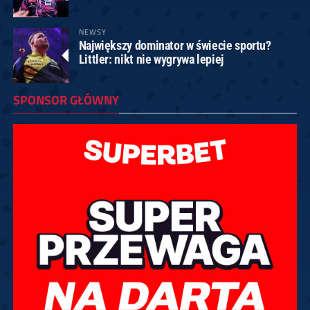
NEWSY
Największy dominator w świecie sportu?
Littler: nikt nie wygrywa lepiej
SPONSOR GŁÓWNY