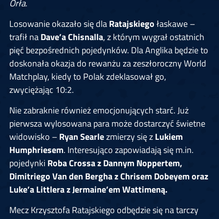
Orła
.
Losowanie okazało się dla
Ratajskiego
łaskawe –
trafił na
Dave’a Chisnalla
, z którym wygrał ostatnich
pięć bezpośrednich pojedynków. Dla Anglika będzie to
doskonała okazja do rewanżu za zeszłoroczny World
Matchplay, kiedy to Polak zdeklasował go,
zwyciężając 10:2.
Nie zabraknie również emocjonujących starć. Już
pierwsza wylosowana para może dostarczyć świetne
widowisko –
Ryan Searle
zmierzy się z
Lukiem
Humphriesem
. Interesująco zapowiadają się m.in.
pojedynki
Roba Crossa z Dannym Noppertem,
Dimitriego Van den Bergha z Chrisem Dobeyem oraz
Luke’a Littlera z Jermaine’em Wattimeną.
Mecz Krzysztofa Ratajskiego odbędzie się na tarczy