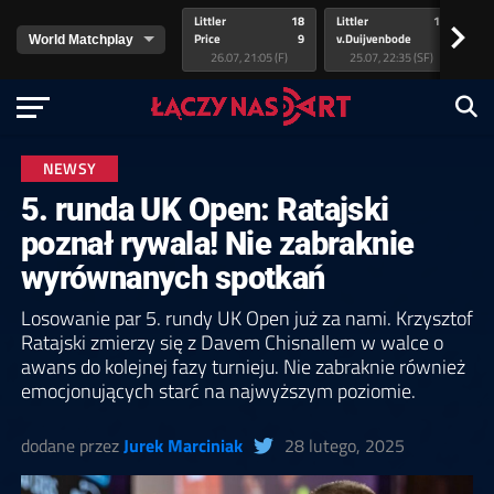
Littler
18
Littler
17
Pr
>
Price
9
v.Duijvenbode
5
va
26.07, 21:05 (F)
25.07, 22:35 (SF)
NEWSY
5. runda UK Open: Ratajski
poznał rywala! Nie zabraknie
wyrównanych spotkań
Losowanie par 5. rundy UK Open już za nami. Krzysztof
Ratajski zmierzy się z Davem Chisnallem w walce o
awans do kolejnej fazy turnieju. Nie zabraknie również
emocjonujących starć na najwyższym poziomie.
dodane przez
Jurek Marciniak
28 lutego, 2025