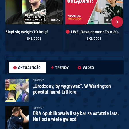
00:26
01:40:24
Skąd się wzięło TO imię?
LIVE: Development Tour 20.
8/3/2026
8/2/2026
AKTUALNOŚCI
TRENDY
WIDEO
NEWSY
„Urodzony, by wygrywać”. W Warrington
powstał mural Littlera
NEWSY
DRA opublikowała listę kar za ostatnie lata.
Na liście wiele gwiazd