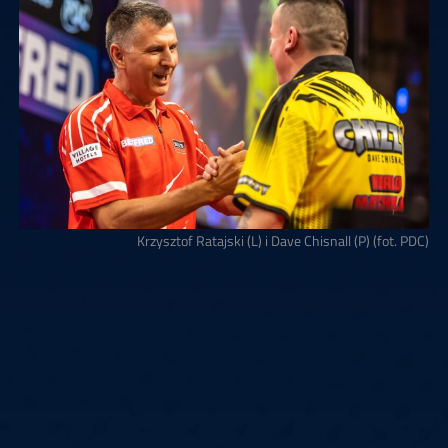
Krzysztof Ratajski (L) i Dave Chisnall (P) (fot. PDC)