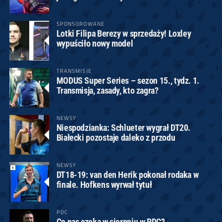
SPONSOROWANE
Lotki Filipa Berezy w sprzedaży! Loxley
wypuściło nowy model
TRANSMISJE
MODUS Super Series – sezon 15., tydz. 1.
Transmisja, zasady, kto zagra?
NEWSY
Niespodzianka: Schlueter wygrał DT20.
Białecki pozostaje daleko z przodu
NEWSY
DT18-19: van den Herik pokonał rodaka w
finale. Hofkens wyrwał tytuł
PDC
Co nas czeka w sierpniu w PDC?