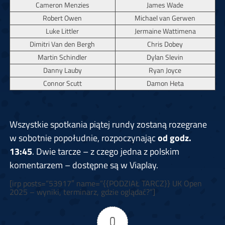
Cameron Menzies
James Wade
Robert Owen
Michael van Gerwen
Luke Littler
Jermaine Wattimena
Dimitri Van den Bergh
Chris Dobey
Martin Schindler
Dylan Slevin
Danny Lauby
Ryan Joyce
Connor Scutt
Damon Heta
Wszystkie spotkania piątej rundy zostaną rozegrane
w sobotnie popołudnie, rozpoczynając
od godz.
13:45
. Dwie tarcze – z czego jedna z polskim
komentarzem – dostępne są w Viaplay.
[irp posts=”53917″ name=”{{PODZIAŁ TARCZ}} UK Open
2025 – wyniki, terminarz, gdzie oglądać?”]
0