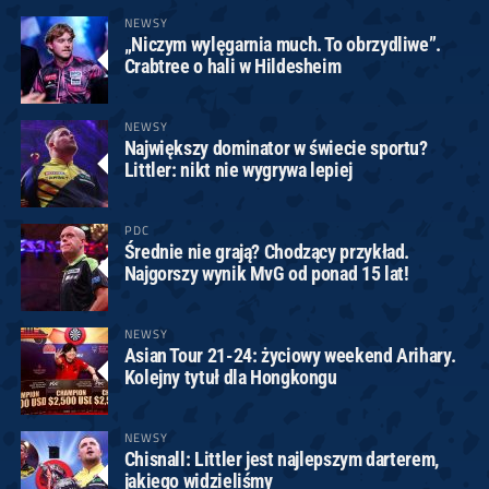
NEWSY
„Niczym wylęgarnia much. To obrzydliwe”.
Crabtree o hali w Hildesheim
NEWSY
Największy dominator w świecie sportu?
Littler: nikt nie wygrywa lepiej
PDC
Średnie nie grają? Chodzący przykład.
Najgorszy wynik MvG od ponad 15 lat!
NEWSY
Asian Tour 21-24: życiowy weekend Arihary.
Kolejny tytuł dla Hongkongu
NEWSY
Chisnall: Littler jest najlepszym darterem,
jakiego widzieliśmy