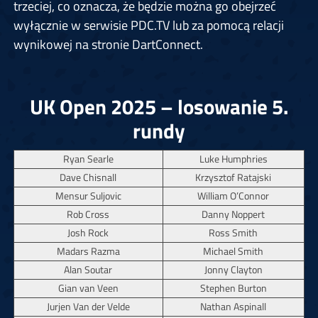
trzeciej, co oznacza, że będzie można go obejrzeć
wyłącznie w serwisie PDC.TV lub za pomocą relacji
wynikowej na stronie DartConnect.
UK Open 2025 – losowanie 5.
rundy
Ryan Searle
Luke Humphries
Dave Chisnall
Krzysztof Ratajski
Mensur Suljovic
William O’Connor
Rob Cross
Danny Noppert
Josh Rock
Ross Smith
Madars Razma
Michael Smith
Alan Soutar
Jonny Clayton
Gian van Veen
Stephen Burton
Jurjen Van der Velde
Nathan Aspinall