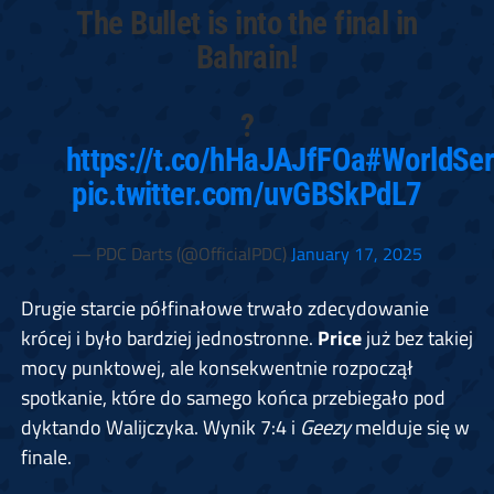
The Bullet is into the final in
Bahrain!
?
https://t.co/hHaJAJfFOa
#WorldSer
pic.twitter.com/uvGBSkPdL7
— PDC Darts (@OfficialPDC)
January 17, 2025
Drugie starcie półfinałowe trwało zdecydowanie
krócej i było bardziej jednostronne.
Price
już bez takiej
mocy punktowej, ale konsekwentnie rozpoczął
spotkanie, które do samego końca przebiegało pod
dyktando Walijczyka. Wynik 7:4 i
Geezy
melduje się w
finale.