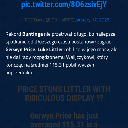
pic.twitter.com/8O6zsivEjY
— PDC Darts (@OfficialPDC)
January 17, 2025
Rekord
Buntinga
nie przetrwał długo, bo najlepsze
spotkanie od dłuższego czasu postanowił zagrać
Gerwyn Price
.
Luke Littler
robił co w jego mocy, ale
nie dał rady rozpędzonemu Walijczykowi, który
kończąc na średniej 115,31 pobił wyczyn
poprzednika.
PRICE STUNS LITTLER WITH
RIDICULOUS DISPLAY ??
Gerwyn Price has just
averaged 115.31 in a