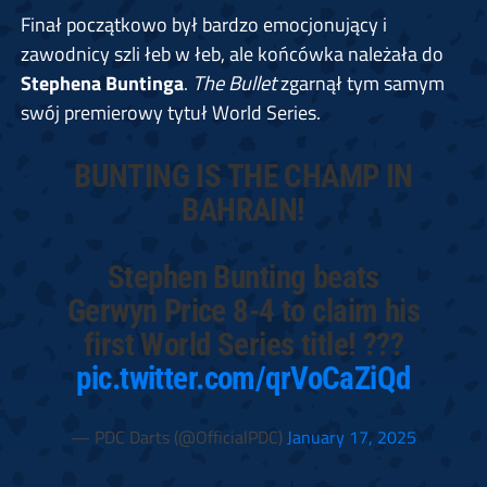
Finał początkowo był bardzo emocjonujący i
zawodnicy szli łeb w łeb, ale końcówka należała do
Stephena Buntinga
.
The Bullet
zgarnął tym samym
swój premierowy tytuł World Series.
BUNTING IS THE CHAMP IN
BAHRAIN!
Stephen Bunting beats
Gerwyn Price 8-4 to claim his
first World Series title! ???
pic.twitter.com/qrVoCaZiQd
— PDC Darts (@OfficialPDC)
January 17, 2025