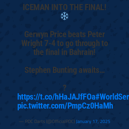
ICEMAN INTO THE FINAL!
Gerwyn Price beats Peter
Wright 7-4 to go through to
the final in Bahrain!
Stephen Bunting awaits…
?
https://t.co/hHaJAJfFOa
#WorldSer
pic.twitter.com/PmpCz0HaMh
— PDC Darts (@OfficialPDC)
January 17, 2025