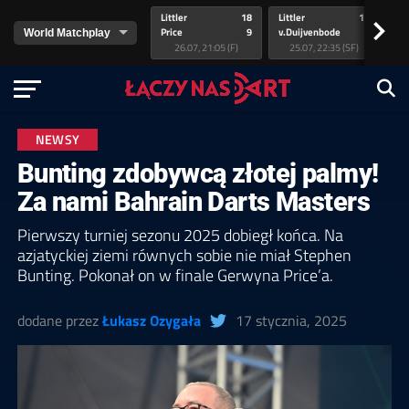
Littler
18
Littler
17
Pr
>
Price
9
v.Duijvenbode
5
va
26.07, 21:05 (F)
25.07, 22:35 (SF)
NEWSY
Bunting zdobywcą złotej palmy!
Za nami Bahrain Darts Masters
Pierwszy turniej sezonu 2025 dobiegł końca. Na
azjatyckiej ziemi równych sobie nie miał Stephen
Bunting. Pokonał on w finale Gerwyna Price’a.
dodane przez
Łukasz Ozygała
17 stycznia, 2025