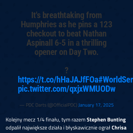
It's breathtaking from
Humphries as he pins a 123
checkout to beat Nathan
Aspinall 6-5 in a thrilling
opener on Day Two.
?
https://t.co/hHaJAJfFOa
#WorldSer
pic.twitter.com/qxjxWMUODw
— PDC Darts (@OfficialPDC)
January 17, 2025
Kolejny mecz 1/4 finału, tym razem
Stephen Bunting
odpalił największe działa i błyskawicznie ograł
Chrisa