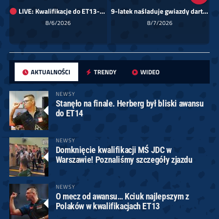
LIVE: Kwalifikacje do ET13-14 dla Europy Wschodniej
9-latek naśladuje gwiazdy darta!
Sk
8/6/2026
8/7/2026
AKTUALNOŚCI
TRENDY
WIDEO
NEWSY
Stanęło na finale. Herberg był bliski awansu
do ET14
NEWSY
Domknięcie kwalifikacji MŚ JDC w
Warszawie! Poznaliśmy szczegóły zjazdu
NEWSY
O mecz od awansu… Kciuk najlepszym z
Polaków w kwalifikacjach ET13