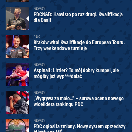
NEWSY
PDCN&B: Haavisto po raz drugi. Kwalifikacja
dla Danii
PDC
Kraków wita! Kwalifikacje do European Touru.
Trzy weekendowe turnieje
NEWSY
Aspinall: Littler? To mój dobry kumpel, ale
mógłby już wyp***dalać
NEWSY
„Wygrywa za mało…” – surowa ocena nowego
wicelidera rankingu PDC
NEWSY
PDC ogłosiła zmiany. Nowy system sprzedaży