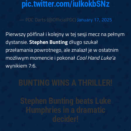
pic.twitter.com/iuIkokbSNz
— PDC Darts (@OfficialPDC)
January 17, 2025
Pierwszy półfinał i kolejny w tej sesji mecz na pełnym
dystansie.
Stephen Bunting
długo szukał
przełamania powrotnego, ale znalazł je w ostatnim
możliwym momencie i pokonał
Cool Hand Luke’a
wynikiem 7:6.
BUNTING WINS A THRILLER!
Stephen Bunting beats Luke
Humphries in a dramatic
decider!