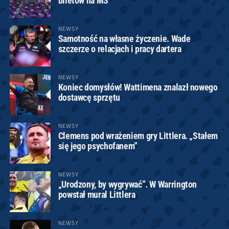
biletów na MŚ
NEWSY
Samotność na własne życzenie. Wade
szczerze o relacjach i pracy dartera
NEWSY
Koniec domysłów! Wattimena znalazł nowego
dostawcę sprzętu
NEWSY
Clemens pod wrażeniem gry Littlera. „Stałem
się jego psychofanem”
NEWSY
„Urodzony, by wygrywać”. W Warrington
powstał mural Littlera
NEWSY