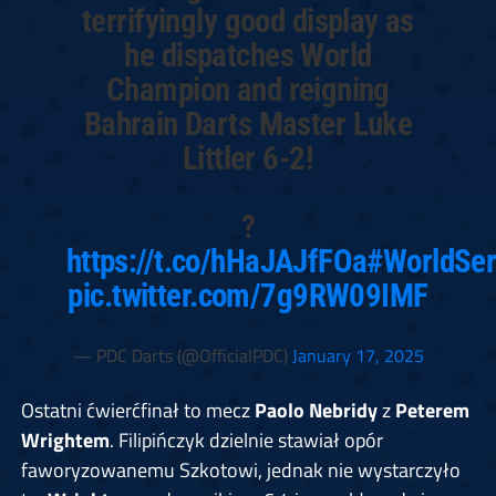
terrifyingly good display as
he dispatches World
Champion and reigning
Bahrain Darts Master Luke
Littler 6-2!
?
https://t.co/hHaJAJfFOa
#WorldSer
pic.twitter.com/7g9RW09IMF
— PDC Darts (@OfficialPDC)
January 17, 2025
Ostatni ćwierćfinał to mecz
Paolo Nebridy
z
Peterem
Wrightem
. Filipińczyk dzielnie stawiał opór
faworyzowanemu Szkotowi, jednak nie wystarczyło