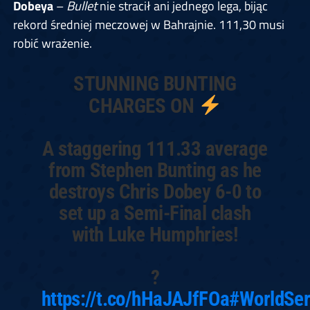
Dobeya
–
Bullet
nie stracił ani jednego lega, bijąc
rekord średniej meczowej w Bahrajnie. 111,30 musi
robić wrażenie.
STUNNING BUNTING
CHARGES ON
A staggering 111.33 average
from Stephen Bunting as he
destroys Chris Dobey 6-0 to
set up a Semi-Final clash
with Luke Humphries!
?
https://t.co/hHaJAJfFOa
#WorldSer