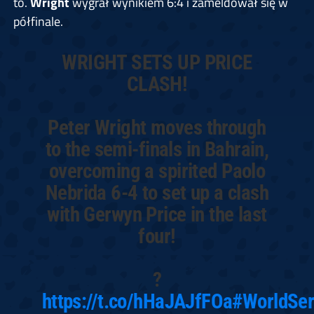
to.
Wright
wygrał wynikiem 6:4 i zameldował się w
półfinale.
WRIGHT SETS UP PRICE
CLASH!
Peter Wright moves through
to the semi-finals in Bahrain,
overcoming a spirited Paolo
Nebrida 6-4 to set up a clash
with Gerwyn Price in the last
four!
?
https://t.co/hHaJAJfFOa
#WorldSer