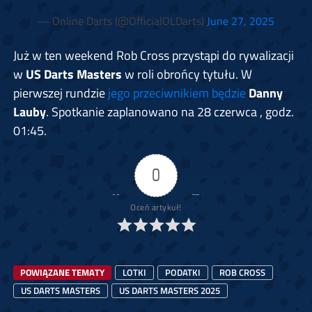
— Online Darts (@OfficialOLDarts)
June 27, 2025
Już w ten weekend Rob Cross przystąpi do rywalizacji
w
US Darts Masters
w roli obrońcy tytułu. W
pierwszej rundzie
jego przeciwnikiem będzie
Danny
Lauby
. Spotkanie zaplanowano na 28 czerwca , godz.
01:45.
0
Oceń artykuł!
POWIĄZANE TEMATY
LOTKI
PODATKI
ROB CROSS
US DARTS MASTERS
US DARTS MASTERS 2025