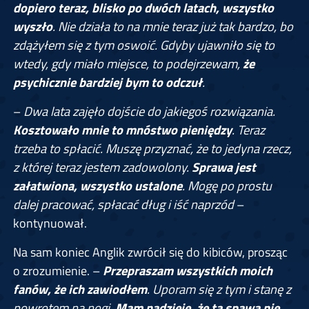
dopiero teraz, blisko po dwóch latach, wszystko
wyszło
. Nie działa to na mnie teraz już tak bardzo, bo
zdążyłem się z tym oswoić. Gdyby ujawniło się to
wtedy, gdy miało miejsce, to podejrzewam,
że
psychicznie bardziej bym to odczuł
.
–
Dwa lata zajęło dojście do jakiegoś rozwiązania.
Kosztowało mnie to mnóstwo pieniędzy
. Teraz
trzeba to spłacić. Muszę przyznać, że to jedyna rzecz,
z której teraz jestem zadowolony.
Sprawa jest
załatwiona, wszystko ustalone
. Mogę po prostu
dalej pracować, spłacać dług i iść naprzód
–
kontynuował.
Na sam koniec Anglik zwrócił się do kibiców, prosząc
o zrozumienie. –
Przepraszam wszystkich moich
fanów, że ich zawiodłem
. Uporam się z tym i stanę z
powrotem na nogi.
Mam nadzieję, że ta spawa nie