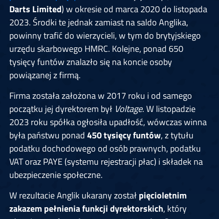
Darts Limited
) w okresie od marca 2020 do listopada
2023. Środki te jednak zamiast na saldo Anglika,
powinny trafić do wierzycieli, w tym do brytyjskiego
urzędu skarbowego HMRC. Kolejne, ponad 650
tysięcy funtów znalazło się na koncie osoby
powiązanej z firmą.
Firma została założona w 2017 roku i od samego
początku jej dyrektorem był
Voltage
. W listopadzie
2023 roku spółka ogłosiła upadłość, wówczas winna
była państwu ponad
450 tysięcy funtów
, z tytułu
podatku dochodowego od osób prawnych, podatku
VAT oraz PAYE (systemu rejestracji płac) i składek na
ubezpieczenie społeczne.
W rezultacie Anglik ukarany został
pięcioletnim
zakazem pełnienia funkcji dyrektorskich
, który