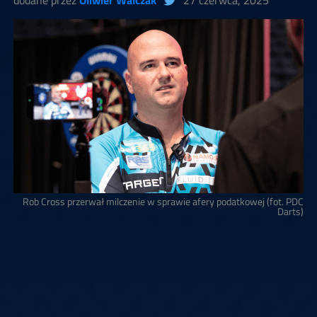
dodane przez
Oliwier Walczak
27 czerwca, 2025
Rob Cross przerwał milczenie w sprawie afery podatkowej (fot. PDC
Darts)