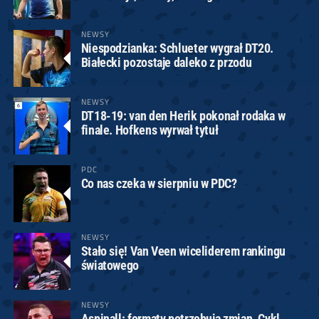
NEWSY
Niespodzianka: Schlueter wygrał DT20.
Białecki pozostaje daleko z przodu
NEWSY
DT18-19: van den Herik pokonał rodaka w
finale. Hofkens wyrwał tytuł
PDC
Co nas czeka w sierpniu w PDC?
NEWSY
Stało się! Van Veen wiceliderem rankingu
światowego
NEWSY
Aspinall: formaty potrzebują zmian. Cykl