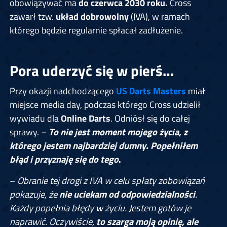
obowiązywać ma
do czerwca 2030 roku.
Cross
zawarł tzw.
układ dobrowolny
(IVA), w ramach
którego będzie regularnie spłacał zadłużenie.
Pora uderzyć się w pierś…
Przy okazji nadchodzącego
US Darts Masters
miał
miejsce media day, podczas którego Cross udzielił
wywiadu dla
Online Darts
. Odniósł się do całej
sprawy. –
To nie jest moment mojego życia, z
którego jestem najbardziej dumny. Popełniłem
błąd i przyznaję się do tego
.
–
Obranie tej drogi z IVA w celu spłaty zobowiązań
pokazuje, że
nie uciekam od odpowiedzialności
.
Każdy popełnia błędy w życiu. Jestem gotów je
naprawić. Oczywiście,
to szarga moją opinię, ale