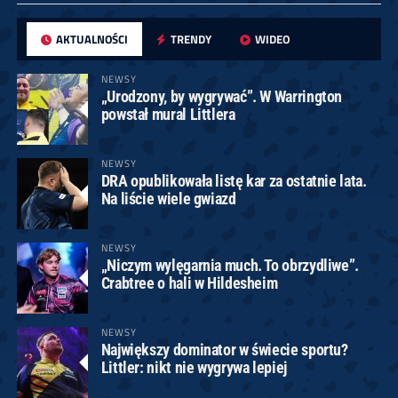
AKTUALNOŚCI
TRENDY
WIDEO
NEWSY
„Urodzony, by wygrywać”. W Warrington
powstał mural Littlera
NEWSY
DRA opublikowała listę kar za ostatnie lata.
Na liście wiele gwiazd
NEWSY
„Niczym wylęgarnia much. To obrzydliwe”.
Crabtree o hali w Hildesheim
NEWSY
Największy dominator w świecie sportu?
Littler: nikt nie wygrywa lepiej