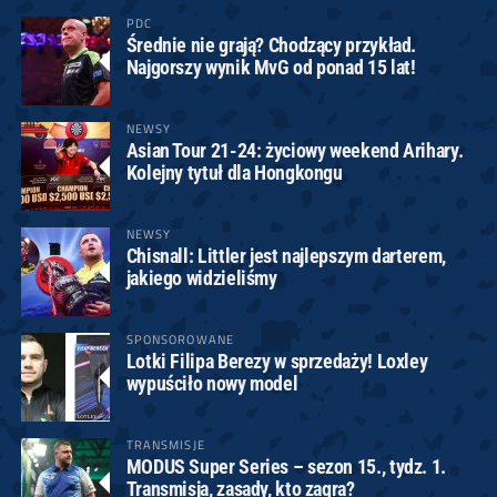
PDC
Średnie nie grają? Chodzący przykład.
Najgorszy wynik MvG od ponad 15 lat!
NEWSY
Asian Tour 21-24: życiowy weekend Arihary.
Kolejny tytuł dla Hongkongu
NEWSY
Chisnall: Littler jest najlepszym darterem,
jakiego widzieliśmy
SPONSOROWANE
Lotki Filipa Berezy w sprzedaży! Loxley
wypuściło nowy model
TRANSMISJE
MODUS Super Series – sezon 15., tydz. 1.
Transmisja, zasady, kto zagra?