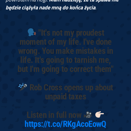
będzie ciążyła nade mną do końca życia
.
"It's not my proudest
moment of my life. I've done
wrong. You make mistakes in
life. It's going to tarnish me,
but I'm going to correct them"
Rob Cross opens up about
unpaid taxes
Listen in full now
https://t.co/RKgAcoEowQ