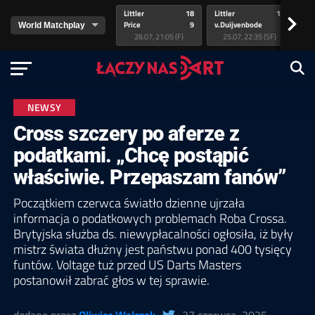
Littler
18
Littler
17
Pr
>
Price
9
v.Duijvenbode
5
va
26.07, 21:05 (F)
25.07, 22:35 (SF)
NEWSY
Cross szczery po aferze z
podatkami. „Chcę postąpić
właściwie. Przepaszam fanów”
Początkiem czerwca światło dzienne ujrzała
informacja o podatkowych problemach Roba Crossa.
Brytyjska służba ds. niewypłacalności ogłosiła, iż były
mistrz świata dłużny jest państwu ponad 400 tysięcy
funtów. Voltage tuż przed US Darts Masters
postanowił zabrać głos w tej sprawie.