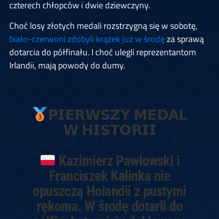
czterech chłopców i dwie dziewczyny.
Choć losy złotych medali rozstrzygną się w sobotę,
biało-czerwoni zdobyli krążek już w środę
za sprawą
dotarcia do półfinału. I choć ulegli reprezentantom
Irlandii, mają powody do dumy.
𝗣𝗜𝗘𝗥𝗪𝗦𝗭𝗬 𝗠𝗘𝗗𝗔𝗟
𝗪 𝗛𝗜𝗦𝗧𝗢𝗥𝗜𝗜
Kazimierz Pawłowski i
Franciszek Kalinka nie
opuszczą Holandii z pustymi
rękoma. W środę dotarli do