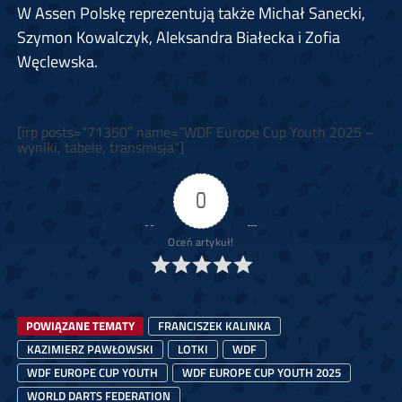
W Assen Polskę reprezentują także Michał Sanecki,
Szymon Kowalczyk, Aleksandra Białecka i Zofia
Węclewska.
[irp posts=”71350″ name=”WDF Europe Cup Youth 2025 –
wyniki, tabele, transmisja”]
0
Oceń artykuł!
POWIĄZANE TEMATY
FRANCISZEK KALINKA
KAZIMIERZ PAWŁOWSKI
LOTKI
WDF
WDF EUROPE CUP YOUTH
WDF EUROPE CUP YOUTH 2025
WORLD DARTS FEDERATION