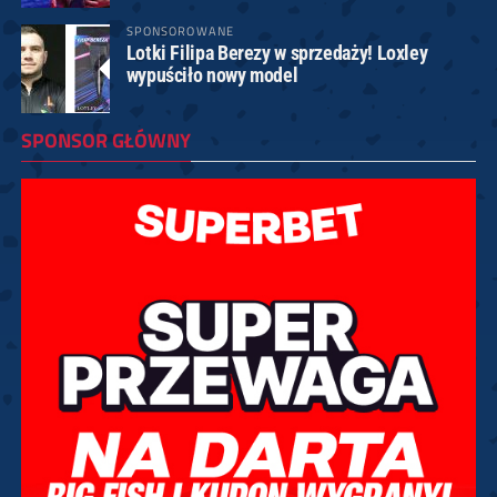
SPONSOROWANE
Lotki Filipa Berezy w sprzedaży! Loxley
wypuściło nowy model
SPONSOR GŁÓWNY