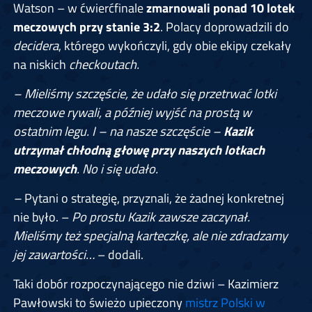
Watson – w ćwierćfinale
zmarnowali ponad 10 lotek
meczowych przy stanie 3:2
. Polacy doprowadzili do
decidera
, którego wykończyli, gdy obie ekipy czekały
na niskich
checkoutach.
– Mieliśmy szczęście, że udało się przetrwać lotki
meczowe rywali, a później wyjść na prostą w
ostatnim legu. I – na nasze szczęście –
Kazik
utrzymał chłodną głowę przy naszych lotkach
meczowych
. No i się udało.
–
Pytani o strategię, przyznali, że żadnej konkretnej
nie było. –
Po prostu Kazik zawsze zaczynał.
Mieliśmy też specjalną karteczkę, ale nie zdradzamy
jej zawartości…
– dodali.
Taki dobór rozpoczynającego nie dziwi – Kazimierz
Pawłowski to świeżo upieczony
mistrz Polski w