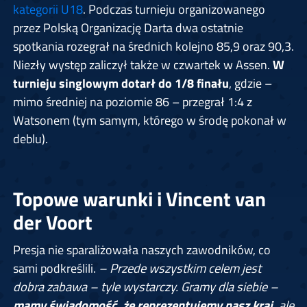
kategorii U18
. Podczas turnieju organizowanego
przez Polską Organizację Darta dwa ostatnie
spotkania rozegrał na średnich kolejno 85,9 oraz 90,3.
Niezły występ zaliczył także w czwartek w Assen.
W
turnieju singlowym dotarł do 1/8 finału
, gdzie –
mimo średniej na poziomie 86 – przegrał 1:4 z
Watsonem (tym samym, którego w środę pokonał w
deblu).
Topowe warunki i Vincent van
der Voort
Presja nie sparaliżowała naszych zawodników, co
sami podkreślili.
– Przede wszystkim celem jest
dobra zabawa – tyle wystarczy. Gramy dla siebie –
mamy świadomość, że reprezentujemy nasz kraj,
ale