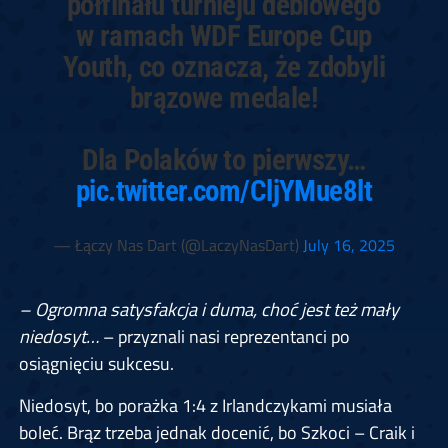
półfinału turnieju deblowego
w ramach WDF Europe Cup
Youth, co oznacza, że zdobyli
brązowe medale!
Dla Polaków to pierwszy…
pic.twitter.com/CljYMue8lt
— Łączy Nas Dart (@LaczyNasDart)
July 16, 2025
– Ogromna satysfakcja i duma, choć jest też mały
niedosyt…
– przyznali nasi reprezentanci po
osiągnięciu sukcesu.
Niedosyt, bo porażka 1:4 z Irlandczykami musiała
boleć. Brąz trzeba jednak docenić, bo Szkoci – Craik i