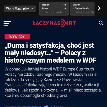
Littler
18
Littler
17
Pr
>
Price
9
v.Duijvenbode
5
va
26.07, 21:05 (F)
25.07, 22:35 (SF)
WYWIADY
„Duma i satysfakcja, choć jest
mały niedosyt…” – Polacy z
historycznym medalem w WDF
W ponad 30-letniej historii WDF Europe Cup Youth
Polacy nie zdobyli żadnego medalu. W każdym razie,
tak było do środy, gdy Kazimierz Pawłowski i
Franciszek Kalinka zajęli trzecie miejsce w rywalizacji
deblowej. Jak zgodnie przyznali – mieli nieco szczęścia,
któremu dopomogła chłodna głowa.