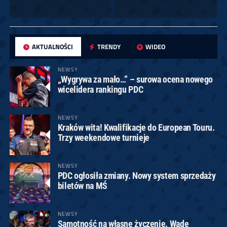
AKTUALNOŚCI
TRENDY
WIDEO
NEWSY
„Wygrywa za mało…” – surowa ocena nowego
wicelidera rankingu PDC
NEWSY
Kraków wita! Kwalifikacje do European Touru.
Trzy weekendowe turnieje
NEWSY
PDC ogłosiła zmiany. Nowy system sprzedaży
biletów na MŚ
NEWSY
Samotność na własne życzenie. Wade