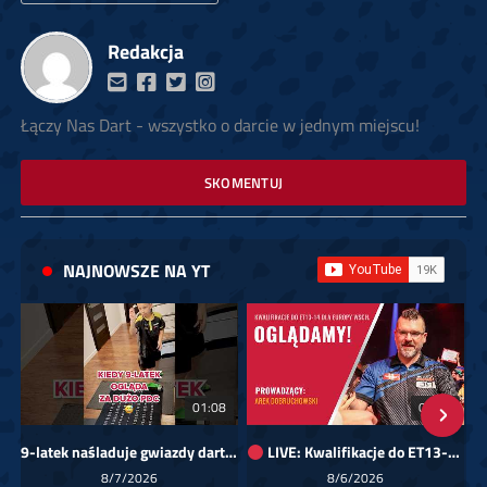
Redakcja
Łączy Nas Dart - wszystko o darcie w jednym miejscu!
SKOMENTUJ
NAJNOWSZE NA YT
01:08
00:00
9-latek naśladuje gwiazdy darta!
LIVE: Kwalifikacje do ET13-14 dla Europy Wschodniej
Sk
8/7/2026
8/6/2026