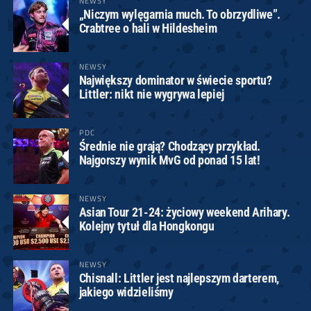
NEWSY
„Niczym wylęgarnia much. To obrzydliwe”.
Crabtree o hali w Hildesheim
NEWSY
Największy dominator w świecie sportu?
Littler: nikt nie wygrywa lepiej
PDC
Średnie nie grają? Chodzący przykład.
Najgorszy wynik MvG od ponad 15 lat!
NEWSY
Asian Tour 21-24: życiowy weekend Arihary.
Kolejny tytuł dla Hongkongu
NEWSY
Chisnall: Littler jest najlepszym darterem,
jakiego widzieliśmy