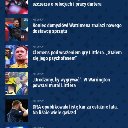
szczerze o relacjach i pracy dartera
NEWSY
Koniec domysłów! Wattimena znalazł nowego
dostawcę sprzętu
NEWSY
Clemens pod wrażeniem gry Littlera. „Stałem
się jego psychofanem”
NEWSY
„Urodzony, by wygrywać”. W Warrington
powstał mural Littlera
NEWSY
DRA opublikowała listę kar za ostatnie lata.
Na liście wiele gwiazd