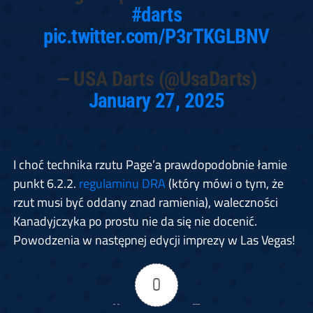
#darts
pic.twitter.com/P3rTKGLBNV
— USA Darts (@UsaDarts)
January 27, 2025
I choć technika rzutu Page’a prawdopodobnie łamie
punkt 6.2.2.
regulaminu DRA
(który mówi o tym, że
rzut musi być oddany znad ramienia), waleczności
Kanadyjczyka po prostu nie da się nie docenić.
Powodzenia w następnej edycji imprezy w Las Vegas!
0