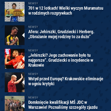
NEWSY
701 w 12 lotkach! Wielki wyczyn Muramatsu
w rodzimych rozgrywkach
NEWSY
Afera: Jehirszki, Grudziecki i Herberg.
„Obrażanie mojej rodziny to za dużo”
NEWSY
„Jehirszki? Jego zachowanie było tu
najgorsze”. Grudziecki o incydencie w
Krakowie
NEWSY
Wstyd przed Europą? Krakowskie eliminacje
w ogniu krytyki
NEWSY
Domknięcie kwalifikacji MŚ JDC w
Warszawie! Poznaliśmy szczegóły zjazdu