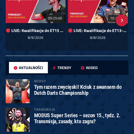
05:25:00
10:35:29
LIVE: Kwalifikacje do ET15 dla Europy Wschodniej
LIVE: Kwalifikacje do ET13-14 dla Europy Wschodniej
8/9/2026
8/8/2026
AKTUALNOŚCI
TRENDY
WIDEO
NEWSY
Tym razem zwycięski! Kciuk z awansem do
Dutch Darts Championship
TRANSMISJE
MODUS Super Series – sezon 15., tydz. 2.
Transmisja, zasady, kto zagra?