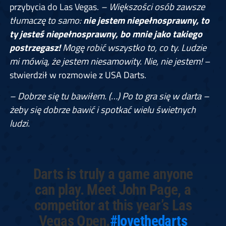
przybycia do Las Vegas.
– Większości osób zawsze
tłumaczę to samo:
nie jestem niepełnosprawny, to
ty jesteś niepełnosprawny, bo mnie jako takiego
postrzegasz!
Mogę robić wszystko to, co ty. L
udzie
mi mówią, że jestem niesamowity. Nie, nie jestem!
–
stwierdził w rozmowie z USA Darts.
– Dobrze się tu bawiłem. (…) Po to gra się w darta –
żeby się dobrze bawić i spotkać wielu świetnych
ludzi.
Darts is truly a game anyone
can play. Meet John Page, a
competitor at this year’s Las
Vegas Open.
#lovethedarts