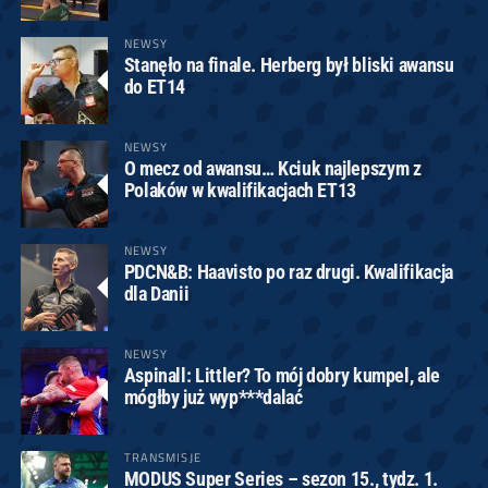
NEWSY
Stanęło na finale. Herberg był bliski awansu
do ET14
NEWSY
O mecz od awansu… Kciuk najlepszym z
Polaków w kwalifikacjach ET13
NEWSY
PDCN&B: Haavisto po raz drugi. Kwalifikacja
dla Danii
NEWSY
Aspinall: Littler? To mój dobry kumpel, ale
mógłby już wyp***dalać
TRANSMISJE
MODUS Super Series – sezon 15., tydz. 1.