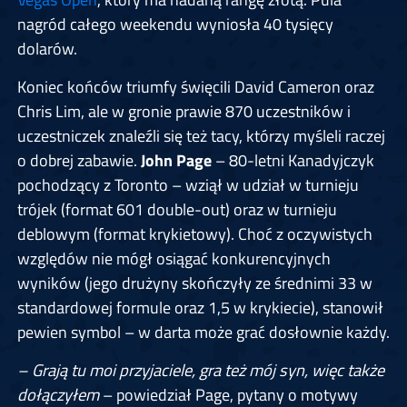
nagród całego weekendu wyniosła 40 tysięcy
dolarów.
Koniec końców triumfy święcili David Cameron oraz
Chris Lim, ale w gronie prawie 870 uczestników i
uczestniczek znaleźli się też tacy, którzy myśleli raczej
o dobrej zabawie.
John Page
– 80-letni Kanadyjczyk
pochodzący z Toronto – wziął w udział w turnieju
trójek (format 601 double-out) oraz w turnieju
deblowym (format krykietowy). Choć z oczywistych
względów nie mógł osiągać konkurencyjnych
wyników (jego drużyny skończyły ze średnimi 33 w
standardowej formule oraz 1,5 w krykiecie), stanowił
pewien symbol – w darta może grać dosłownie każdy.
– Grają tu moi przyjaciele, gra też mój syn, więc także
dołączyłem
– powiedział Page, pytany o motywy