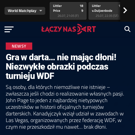
Littler
18
Littler
17
Pr
>
Price
9
v.Duijvenbode
5
va
26.07, 21:05 (F)
25.07, 22:35 (SF)
NEWSY
Gra w darta… nie mając dłoni!
Niezwykłe obrazki podczas
turnieju WDF
Są osoby, dla których niemożliwe nie istnieje –
zwłaszcza jeśli chodzi o realizowanie własnych pasji.
John Page to jeden z najbardziej nietypowych
uczestników w historii oficjalnych turniejów
darterskich. Kanadyjczyk wziął udział w zawodach w
Las Vegas, organizowanych przez federację WDF, w
czym nie przeszkodził mu nawet… brak dłoni.