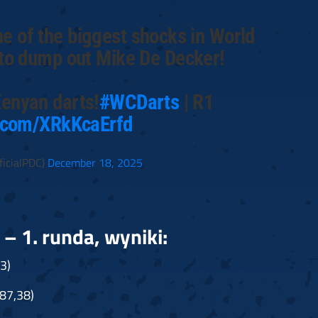
 of the biggest shocks in World
to dump out Mike De Decker!
enyan darts!
#WCDarts
| R1
r.com/XRkKcaErfd
icialPDC)
December 18, 2025
– 1. runda, wyniki:
3)
87,38)