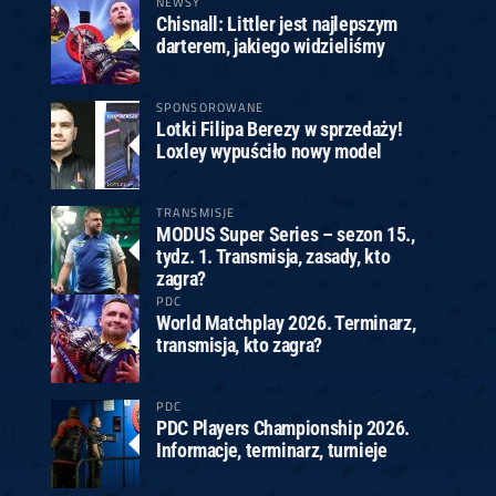
NEWSY
Chisnall: Littler jest najlepszym
darterem, jakiego widzieliśmy
SPONSOROWANE
Lotki Filipa Berezy w sprzedaży!
Loxley wypuściło nowy model
TRANSMISJE
MODUS Super Series – sezon 15.,
tydz. 1. Transmisja, zasady, kto
zagra?
PDC
World Matchplay 2026. Terminarz,
transmisja, kto zagra?
PDC
PDC Players Championship 2026.
Informacje, terminarz, turnieje