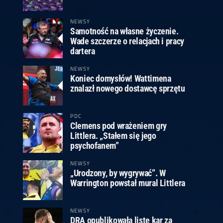
ney
3
Huybrechts
6
v.Duijvenbode
6
venhoven
6
S. Price
1
v.d.Weerd
3
0.07, 19:30 (R1)
10.07, 19:00 (R1)
10.07, 16:30 (R1)
NEWSY
Samotność na własne życzenie.
lacek
6
Joyce
6
Wade szczerze o relacjach i pracy
fin
5
Varila
1
dartera
0.07, 13:30 (R1)
10.07, 13:00 (R1)
NEWSY
Koniec domysłów! Wattimena
znalazł nowego dostawcę sprzętu
PDC
Clemens pod wrażeniem gry
Littlera. „Stałem się jego
psychofanem”
NEWSY
„Urodzony, by wygrywać”. W
Warrington powstał mural Littlera
NEWSY
DRA opublikowała listę kar za