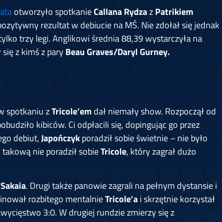
ata
otworzyło spotkanie
Callana Rydza
z
Patrikiem
pozytywny rezultat w debiucie na MŚ. Nie zdołał się jednak
ylko trzy legi. Anglikowi średnia 88,39 wystarczyła na
 się z kimś z pary
Beau Graves/Daryl Gurney.
 w spotkaniu z
Tricole’em
dał niemały show. Rozpoczął od
udziło kibiców. Ci odpłacili się, dopingując go przez
ego debiut,
Japończyk
poradził sobie świetnie – nie było
 takową nie poradził sobie
Tricole
, który zagrał dużo
o
Sakaia
. Drugi także panowie zagrali na pełnym dystansie i
inował rozbitego mentalnie
Tricole’a
i skrzętnie korzystał
ycięstwo 3:0. W drugiej rundzie zmierzy się z