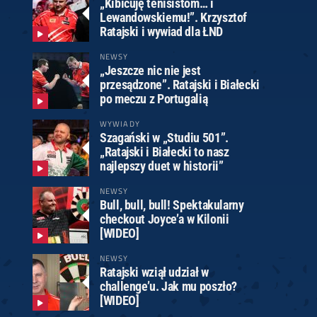
„Kibicuję tenisistom… i
Lewandowskiemu!”. Krzysztof
Ratajski i wywiad dla ŁND
NEWSY
„Jeszcze nic nie jest
przesądzone”. Ratajski i Białecki
po meczu z Portugalią
WYWIADY
Szagański w „Studiu 501”.
„Ratajski i Białecki to nasz
najlepszy duet w historii”
NEWSY
Bull, bull, bull! Spektakularny
checkout Joyce’a w Kilonii
[WIDEO]
NEWSY
Ratajski wziął udział w
challenge’u. Jak mu poszło?
[WIDEO]