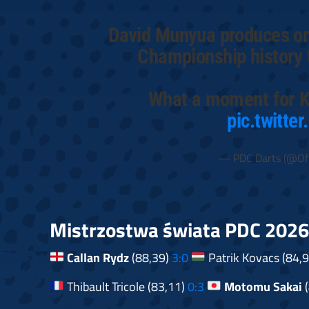
David Munyua produces one
Championship history 
What a moment for K
pic.twitte
— PDC Darts (@Off
Mistrzostwa świata PDC 2026 
Callan Rydz
(88,39)
3:0
Patrik Kovacs (84,9
Thibault Tricole (83,11)
0:3
Motomu Sakai
(