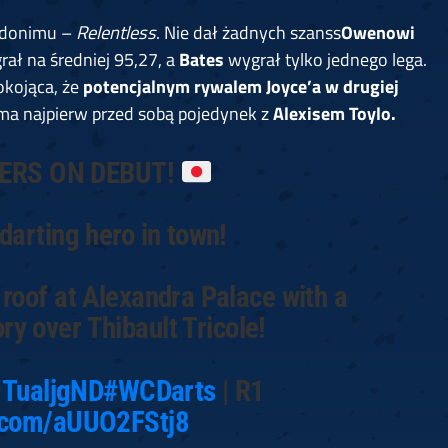
udonimu –
Relentless
. Nie dał żadnych szanss
Owenowi
grał na średniej 95,27, a
Bates
wygrał tylko jednego lega.
pokojąca, że
potencjalnym rywalem Joyce’a w drugiej
 ma najpierw przed sobą pojedynek z
Alexisem Toylo.
VERS ON DEBUT!
darting hero in town!
roof at Alexandra Palace with a
ory over Thibault Tricole!
59TualjgND
#WCDarts
| R1
r.com/aUUO2FStj8