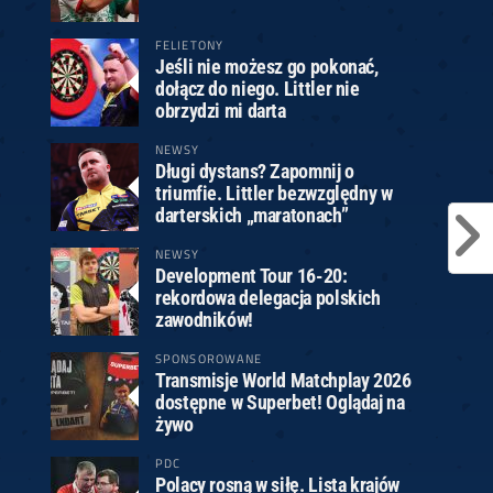
FELIETONY
Jeśli nie możesz go pokonać,
dołącz do niego. Littler nie
obrzydzi mi darta
NEWSY
Długi dystans? Zapomnij o
triumfie. Littler bezwzględny w
darterskich „maratonach”
NEWSY
Development Tour 16-20:
rekordowa delegacja polskich
zawodników!
SPONSOROWANE
Transmisje World Matchplay 2026
dostępne w Superbet! Oglądaj na
żywo
PDC
Polacy rosną w siłę. Lista krajów