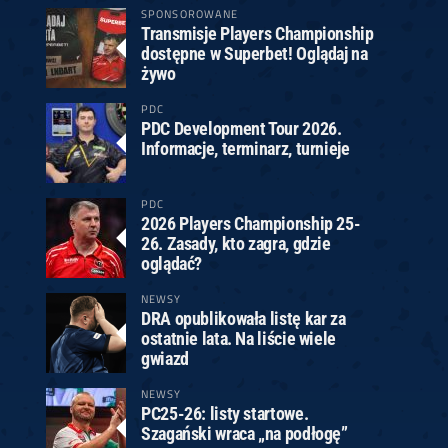
SPONSOROWANE
Transmisje Players Championship
dostępne w Superbet! Oglądaj na
żywo
PDC
PDC Development Tour 2026.
Informacje, terminarz, turnieje
PDC
2026 Players Championship 25-
26. Zasady, kto zagra, gdzie
oglądać?
NEWSY
DRA opublikowała listę kar za
ostatnie lata. Na liście wiele
gwiazd
NEWSY
PC25-26: listy startowe.
Szagański wraca „na podłogę”