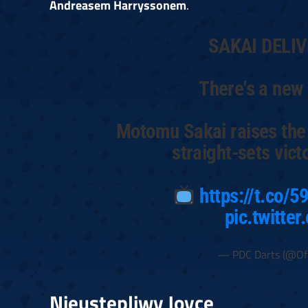
Andreasem Harryssonem
.
SAKAI DELI
There's a new 
Motomu Sakai raises the 
straight-sets vict
https://t.co/
pic.twitte
— PDC Darts (@Off
Nieustępliwy Joyce