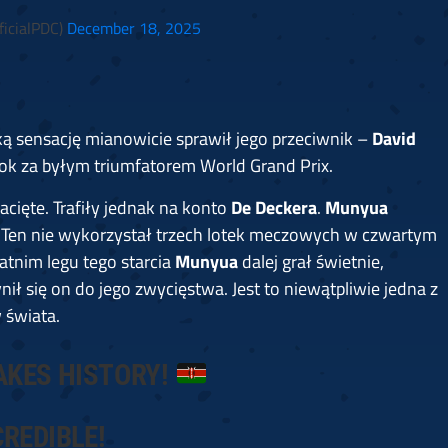
icialPDC)
December 18, 2025
ą sensację mianowicie sprawił jego przeciwnik –
David
ok za byłym triumfatorem World Grand Prix.
acięte. Trafiły jednak na konto
De Deckera
.
Munyua
a. Ten nie wykorzystał trzech lotek meczowych w czwartym
tatnim legu tego starcia
Munyua
dalej grał świetnie,
ił się on do jego zwycięstwa. Jest to niewątpliwie jedna z
w świata.
KES HISTORY!
CREDIBLE!