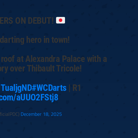
VERS ON DEBUT!
darting hero in town!
roof at Alexandra Palace with a
ory over Thibault Tricole!
59TualjgND
#WCDarts
| R1
r.com/aUUO2FStj8
icialPDC)
December 18, 2025