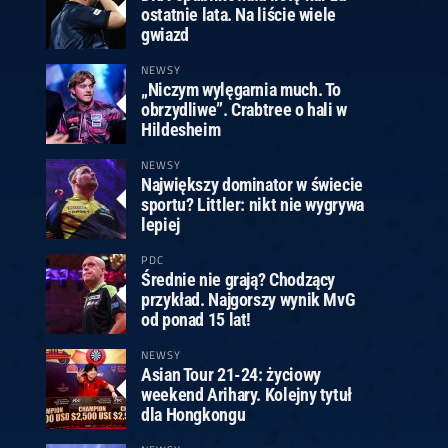
ostatnie lata. Na liście wiele
gwiazd
NEWSY
„Niczym wylęgarnia much. To
obrzydliwe”. Crabtree o hali w
Hildesheim
NEWSY
Największy dominator w świecie
sportu? Littler: nikt nie wygrywa
lepiej
PDC
Średnie nie grają? Chodzący
przykład. Najgorszy wynik MvG
od ponad 15 lat!
NEWSY
Asian Tour 21-24: życiowy
weekend Arihary. Kolejny tytuł
dla Hongkongu