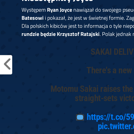
Występem
Ryan Joyce
nawiązał do swojego pse
Batesowi
i pokazał, że jest w świetnej formie. Za
Dla polskich kibiców jest to informacja o tyle nie
rundzie będzie Krzysztof Ratajski
. Polak jednak
SAKAI DELI
There's a new 
Motomu Sakai raises the 
straight-sets vict
https://t.co/
pic.twitte