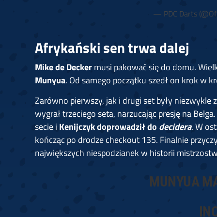
— PDC Darts (@Off
Afrykański sen trwa dalej
Mike de Decker
musi pakować się do domu. Wielk
Munyua
. Od samego początku szedł on krok w kr
Zarówno pierwszy, jak i drugi set były niezwykle z
wygrał trzeciego seta, narzucając presję na Belg
secie i
Kenijczyk doprowadził do
decidera
. W os
kończąc po drodze checkout 135. Finalnie przyczyn
największych niespodzianek w historii mistrzost
MUNYUA MA
IN