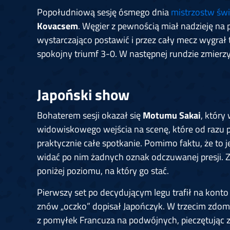
Popołudniową sesję ósmego dnia
mistrzostw świ
Kovacsem
. Węgier z pewnością miał nadzieję na 
wystarczająco postawić i przez cały mecz wygrał t
spokojny triumf 3-0. W następnej rundzie zmierzy
Japoński show
Bohaterem sesji okazał się
Motumu Sakai
, który
widowiskowego wejścia na scenę, które od razu pob
praktycznie całe spotkanie. Pomimo faktu, że to j
widać po nim żadnych oznak odczuwanej presji. Z
poniżej poziomu, na który go stać.
Pierwszy set po decydującym legu trafił na kont
znów „oczko” dopisał Japończyk. W trzecim zdom
z pomyłek Francuza na podwójnych, pieczętując zw