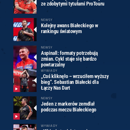
ze zdobytymi tytułami ProTouru
NEWSY
Kolejny awans Białeckiego w
rankingu światowym
NEWSY
Aspinall: formaty potrzebują
zmian. Cykl staje się bardzo
powtarzalny
WYWIADY
„Coś kliknęło – wrzuciłem wyższy
bieg”. Sebastian Białecki dla
Łączy Nas Dart
NEWSY
Jeden z markerów zemdlał
podczas meczu Białeckiego
WYWIADY