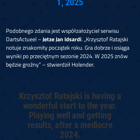
1, 2025
Podobnego zdania jest współzałożyciel serwisu
DartsActueel –
Jetze Jan Idsardi
. „Krzysztof Ratajski
notuje znakomity początek roku. Gra dobrze i osiąga
wyniki po przeciętnym sezonie 2024. W 2025 znów
będzie groźny” – stwierdził Holender.
Krzysztof Ratajski is having a
wonderful start to the year.
Playing well and getting
results, after a mediocre
2024.