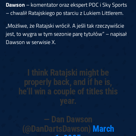
Dawson
– komentator oraz ekspert PDC i Sky Sports
– chwalił Ratajskiego po starciu z Lukiem Littlerem.
„Możliwe, że Ratajski wrócił. A jeśli tak rzeczywiście
jest, to wygra w tym sezonie parę tytułów” – napisał
Dawson w serwisie X.
I think Ratajski might be
properly back, and if he is,
he’ll win a couple of titles this
year.
— Dan Dawson
(@DanDartsDawson)
March