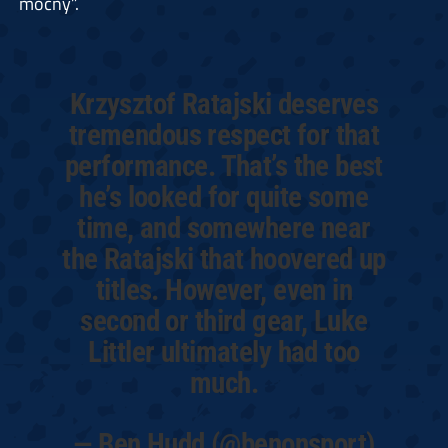
mocny”.
Krzysztof Ratajski deserves
tremendous respect for that
performance. That’s the best
he’s looked for quite some
time, and somewhere near
the Ratajski that hoovered up
titles. However, even in
second or third gear, Luke
Littler ultimately had too
much.
— Ben Hudd (@benonsport)