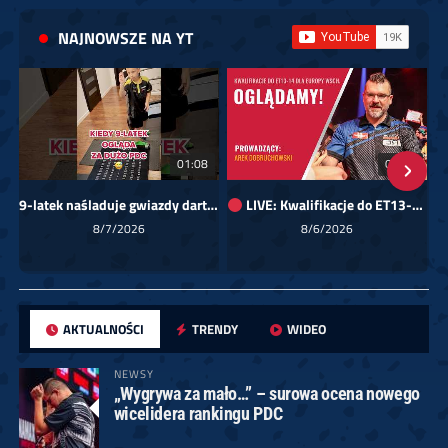
NAJNOWSZE NA YT
01:08
00:00
9-latek naśladuje gwiazdy darta!
LIVE: Kwalifikacje do ET13-14 dla Europy Wschodniej
Sk
8/7/2026
8/6/2026
AKTUALNOŚCI
TRENDY
WIDEO
NEWSY
„Wygrywa za mało…” – surowa ocena nowego
wicelidera rankingu PDC