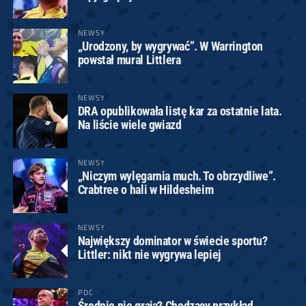
NEWSY
„Urodzony, by wygrywać”. W Warrington
powstał mural Littlera
NEWSY
DRA opublikowała listę kar za ostatnie lata.
Na liście wiele gwiazd
NEWSY
„Niczym wylęgarnia much. To obrzydliwe”.
Crabtree o hali w Hildesheim
NEWSY
Największy dominator w świecie sportu?
Littler: nikt nie wygrywa lepiej
PDC
Średnie nie grają? Chodzący przykład.