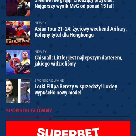
Najgorszy wynik MvG od ponad 15 lat!
NEWSY
Asian Tour 21-24: życiowy weekend Arihary.
Kolejny tytuł dla Hongkongu
NEWSY
Chisnall: Littler jest najlepszym darterem,
jakiego widzieliśmy
SPONSOROWANE
Lotki Filipa Berezy w sprzedaży! Loxley
wypuściło nowy model
SPONSOR GŁÓWNY