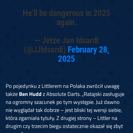
He’ll be dangerous in 2025
again.
— Jetze Jan Idsardi
(@JJIdsardi)
February 28,
2025
Po pojedynku z Littlerem na Polaka zwrócił uwagę
także
Ben Hudd
z Absolute Darts. „Ratajski zasługuje
na ogromny szacunek po tym występie. Już dawno
nie wyglądał tak dobrze – jest bliski tej wersji siebie,
która zgarniała tytuły. Z drugiej strony – Littler na
drugim czy trzecim biegu ostatecznie okazał się zbyt