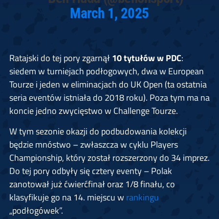
March 1, 2025
Ratajski do tej pory zgarnął
10 tytułów w PDC
:
siedem w turniejach podłogowych, dwa w European
Tourze i jeden w eliminacjach do UK Open (ta ostatnia
seria eventów istniała do 2018 roku). Poza tym ma na
koncie jedno zwycięstwo w Challenge Tourze.
W tym sezonie okazji do podbudowania kolekcji
będzie mnóstwo – zwłaszcza w cyklu Players
Championship, który został rozszerzony do 34 imprez.
Do tej pory odbyły się cztery eventy – Polak
zanotował już ćwierćfinał oraz 1/8 finału, co
klasyfikuje go na 14. miejscu w
rankingu
„podłogówek”.