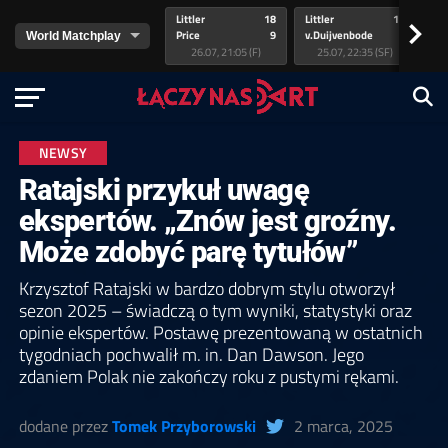
Littler
18
Littler
17
Pr
>
Price
9
v.Duijvenbode
5
va
26.07, 21:05 (F)
25.07, 22:35 (SF)
NEWSY
Ratajski przykuł uwagę
ekspertów. „Znów jest groźny.
Może zdobyć parę tytułów”
Krzysztof Ratajski w bardzo dobrym stylu otworzył
sezon 2025 – świadczą o tym wyniki, statystyki oraz
opinie ekspertów. Postawę prezentowaną w ostatnich
tygodniach pochwalił m. in. Dan Dawson. Jego
zdaniem Polak nie zakończy roku z pustymi rękami.
dodane przez
Tomek Przyborowski
2 marca, 2025