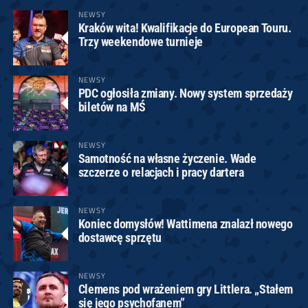
NEWSY
Kraków wita! Kwalifikacje do European Touru.
Trzy weekendowe turnieje
NEWSY
PDC ogłosiła zmiany. Nowy system sprzedaży
biletów na MŚ
NEWSY
Samotność na własne życzenie. Wade
szczerze o relacjach i pracy dartera
NEWSY
Koniec domysłów! Wattimena znalazł nowego
dostawcę sprzętu
NEWSY
Clemens pod wrażeniem gry Littlera. „Stałem
się jego psychofanem”