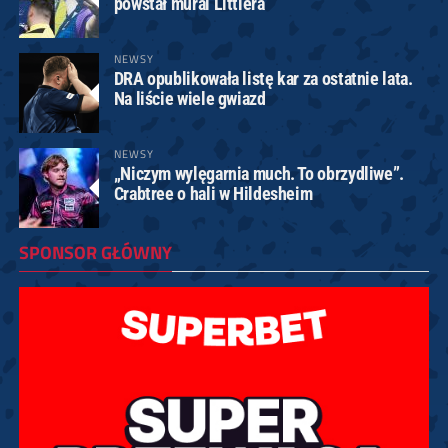
powstał mural Littlera
NEWSY
DRA opublikowała listę kar za ostatnie lata.
Na liście wiele gwiazd
NEWSY
„Niczym wylęgarnia much. To obrzydliwe”.
Crabtree o hali w Hildesheim
SPONSOR GŁÓWNY