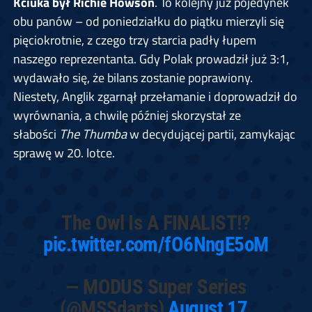
Kciuka był Richie Howson
. To kolejny już pojedynek
obu panów – od poniedziałku do piątku mierzyli się
pięciokrotnie, z czego trzy starcia padły łupem
naszego reprezentanta. Gdy Polak prowadził już 3:1,
wydawało się, że bilans zostanie poprawiony.
Niestety, Anglik zgarnął przełamanie i doprowadził do
wyrównania, a chwilę później skorzystał ze
słabości
The Thumba
w decydującej partii, zamykając
sprawę w 20. lotce.
The Owl Is A FINALIST!?
pic.twitter.com/fO6NngE5oM
— MODUS Super Series
(@MSSdarts)
August 17,