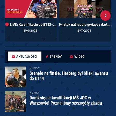
00:00
01:08
LIVE: Kwalifikacje do ET13-14 dla Europy Wschodniej
9-latek naśladuje gwiazdy darta!
Sk
8/6/2026
8/7/2026
AKTUALNOŚCI
TRENDY
WIDEO
NEWSY
Stanęło na finale. Herberg był bliski awansu
do ET14
NEWSY
Domknięcie kwalifikacji MŚ JDC w
Warszawie! Poznaliśmy szczegóły zjazdu