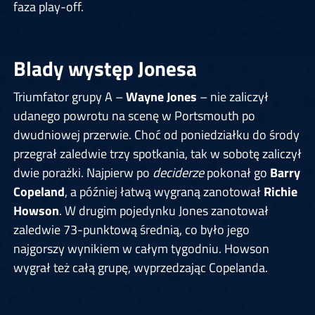
faza play-off.
Blady występ Jonesa
Triumfator grupy A –
Wayne Jones
– nie zaliczył
udanego powrotu na scenę w Portsmouth po
dwudniowej przerwie. Choć od poniedziałku do środy
przegrał zaledwie trzy spotkania, tak w sobotę zaliczył
dwie porażki. Najpierw po
deciderze
pokonał go
Barry
Copeland
, a później łatwą wygraną zanotował
Richie
Howson
. W drugim pojedynku Jones zanotował
zaledwie 73-punktową średnią, co było jego
najgorszy wynikiem w całym tygodniu. Howson
wygrał też całą grupę, wyprzedzając Copelanda.