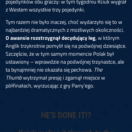
pojedynków obu graczy: w tym tygodniu Kciuk wygrał
z Westem wszystkie trzy pojedynki.
Tym razem nie było inaczej, choć wydarzyło się to w
najbardziej dramatycznych z możliwych okoliczności.
O awansie rozstrzygnął decydujący leg
, w którym
Anglik trzykrotnie pomylił się na podwójnej dziesiątce.
Szczęście, że w tym samym momencie Polak był
ustawiony – wprawdzie na podwójnej trzynastce, ale
ta bynajmniej nie okazała się pechowa.
The
Thumb
wytrzymał presję i zgarnął miejsce w
półfinałach, wyrzucając z gry Parry’ego.
HE'S DONE IT!?