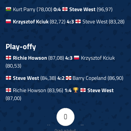
Kurt Parry (78,00)
0:4
Steve West
(96,97)
Krzysztof Kciuk
(82,72)
4:3
Steve West (83,28)
Play-offy
Richie Howson
(87,08)
4:3
Krzysztof Kciuk
(80,53)
Steve West
(84,38)
4:2
Barry Copeland (86,90)
Richie Howson (83,96)
1:4
Steve West
(87,00)
0
Oceń artykuł!