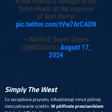
Kciuk makes it through to the
Semi-Finals at the expense
of Kurt Parry!
pic.twitter.com/tVw7ArCADN
— MODUS Super Series
(@MSSdarts)
August 17,
2024
Simply The West
Co szczęśliwie przyszło, kilkadziesiąt minut później
nieoczekiwanie uciekło.
W półfinale przeciwnikiem