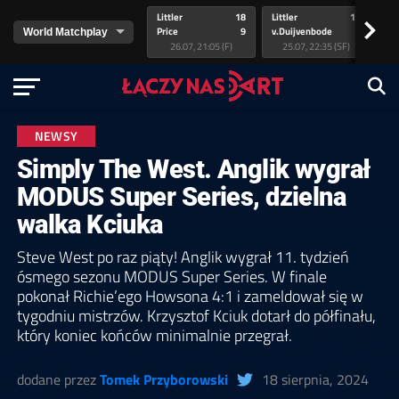
Littler
18
Littler
17
Pr
>
Price
9
v.Duijvenbode
5
va
26.07, 21:05 (F)
25.07, 22:35 (SF)
NEWSY
Simply The West. Anglik wygrał
MODUS Super Series, dzielna
walka Kciuka
Steve West po raz piąty! Anglik wygrał 11. tydzień
ósmego sezonu MODUS Super Series. W finale
pokonał Richie’ego Howsona 4:1 i zameldował się w
tygodniu mistrzów. Krzysztof Kciuk dotarł do półfinału,
który koniec końców minimalnie przegrał.
dodane przez
Tomek Przyborowski
18 sierpnia, 2024