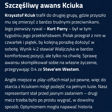
Szczęśliwy awans Kciuka
Krzysztof Kciuk
trafił do drugiej grupy, gdzie przyszło
mu się zmierzyć z bardzo trudnymi przeciwnikami.
Jego pierwszy rywal –
Kurt Parry
– był w tym
tygodniu jego przekleństwem. Polak przegrał z nim w
czwartek i piątek, by kolejną porażkę dołożyć w
sobotę. Wynik 4:2 stawiał Walijczyka w bardzo
komfortowej pozycji, ale tylko na chwilę. Sprawę
awansu skomplikował sobie na własne życzenie,
przegrywając 0:4 ze
Steve’em Westem
.
Anglik miejsce w
play-offach
miał już pewne, więc do
starcia z Kciukiem mógł podejść na pełnym luzie. Nasz
reprezentant stał przed jasnym zadaniem – drugi
mecz trzeba było po prostu wygrać, w dowolny
sposób. Optymizmem mogła napawać historia