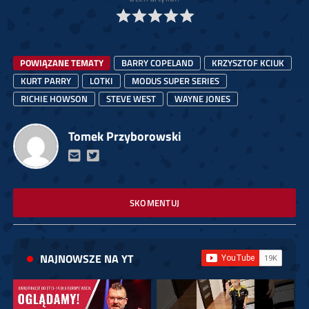
POWIĄZANE TEMATY
BARRY COPELAND
KRZYSZTOF KCIUK
KURT PARRY
LOTKI
MODUS SUPER SERIES
RICHIE HOWSON
STEVE WEST
WAYNE JONES
Tomek Przyborowski
SKOMENTUJ
NAJNOWSZE NA YT