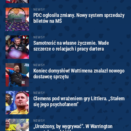
NEWSY
PDC ogłosiła zmiany. Nowy system sprzedaży
biletów na MŚ
NEWSY
Samotność na własne życzenie. Wade
szczerze o relacjach i pracy dartera
NEWSY
Koniec domysłów! Wattimena znalazł nowego
dostawcę sprzętu
NEWSY
Clemens pod wrażeniem gry Littlera. „Stałem
się jego psychofanem”
NEWSY
„Urodzony, by wygrywać”. W Warrington