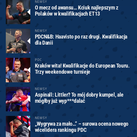
NEWSY
O mecz od awansu… Kciuk najlepszym z
Polaków w kwalifikacjach ET13
NEWSY
PDCN&B: Haavisto po raz drugi. Kwalifikacja
dla Danii
PDC
Kraków wita! Kwalifikacje do European Touru.
Trzy weekendowe turnieje
NEWSY
Aspinall: Littler? To mój dobry kumpel, ale
mógłby już wyp***dalać
NEWSY
„Wygrywa za mało…” – surowa ocena nowego
wicelidera rankingu PDC