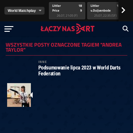
Littler
18
Littler
17
Pr
>
Price
9
v.Duijvenbode
5
va
26.07, 21:05 (F)
25.07, 22:35 (SF)
WSZYSTKIE POSTY OZNACZONE TAGIEM "ANDREA
TAYLOR"
INNE
Podsumowanie lipca 2023 w World Darts
Federation