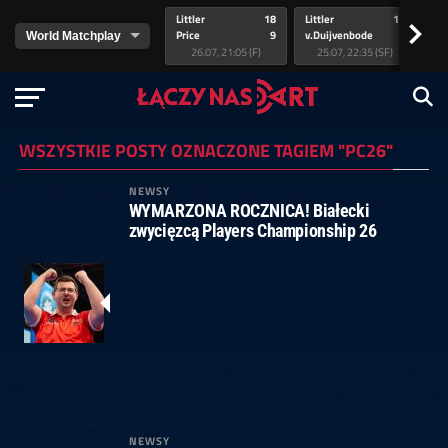
Littler
18
Littler
17
Pr
>
Price
9
v.Duijvenbode
5
va
26.07, 21:05 (F)
25.07, 22:35 (SF)
WSZYSTKIE POSTY OZNACZONE TAGIEM "PC26"
NEWSY
WYMARZONA ROCZNICA! Białecki
zwycięzcą Players Championship 26
NEWSY