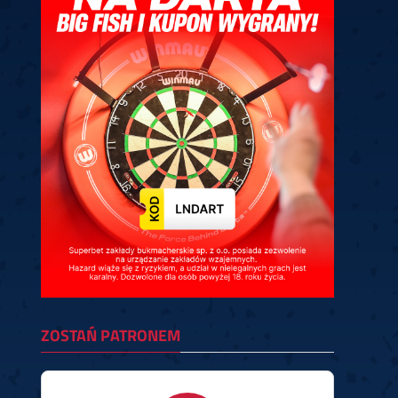
ney
3
Huybrechts
6
v.Duijvenbode
6
venhoven
6
S. Price
1
v.d.Weerd
3
0.07, 19:30 (R1)
10.07, 19:00 (R1)
10.07, 16:30 (R1)
lacek
6
Joyce
6
fin
5
Varila
1
0.07, 13:30 (R1)
10.07, 13:00 (R1)
ZOSTAŃ PATRONEM