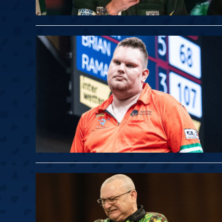
Springer
6
Doets
Labanauskas
2
Gruellich
10.07, 22:00 (R1)
10.07, 21:30 (R1
Wenig
2
Mansell
Brooks
6
Smejda
10.07, 16:00 (R1)
10.07, 15:30 (R1