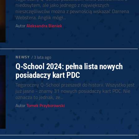
niedosytem, ale jako jednego z największych
nieszczęśliwców można z pewnością wskazać Darrena
Webstera. Anglik mógł...
Autor
Aleksandra Bieniek
NEWSY
/ 3 lata ago
Q-School 2024: pełna lista nowych
posiadaczy kart PDC
Tegoroczny Q-School przeszedł do historii. Wszystko jest
już jasne - znamy 31 nowych posiadaczy kart PDC. Nie
oznacza to jednak, że...
Autor
Tomek Przyborowski