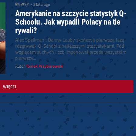
NEWSY
/ 3 lata ago
Amerykanie na szczycie statystyk Q-
Schoolu. Jak wypadli Polacy na tle
rywali?
Alex Spellman i Danny Lauby skończyli pierwszą fazę
rozgrywek Q-School z najlepszymi statystykami. Pod
względem suchych liczb imponował przede wszystkim
pierwszy...
Autor
Tomek Przyborowski
WIĘCEJ