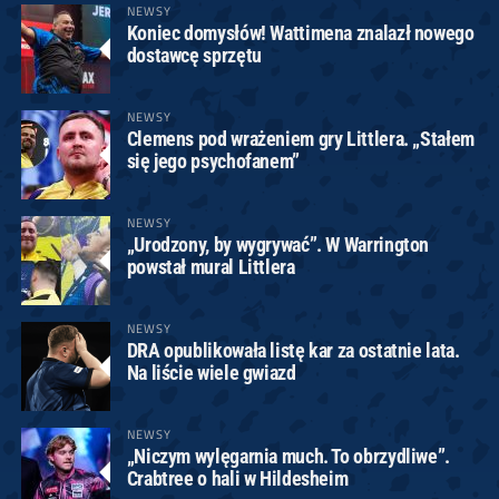
NEWSY
Koniec domysłów! Wattimena znalazł nowego
dostawcę sprzętu
NEWSY
Clemens pod wrażeniem gry Littlera. „Stałem
się jego psychofanem”
NEWSY
„Urodzony, by wygrywać”. W Warrington
powstał mural Littlera
NEWSY
DRA opublikowała listę kar za ostatnie lata.
Na liście wiele gwiazd
NEWSY
„Niczym wylęgarnia much. To obrzydliwe”.
Crabtree o hali w Hildesheim