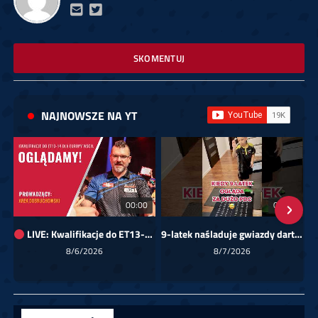
SKOMENTUJ
NAJNOWSZE NA YT
00:00
01:08
LIVE: Kwalifikacje do ET13-14 dla Europy Wschodniej
9-latek naśladuje gwiazdy darta!
Sk
8/6/2026
8/7/2026