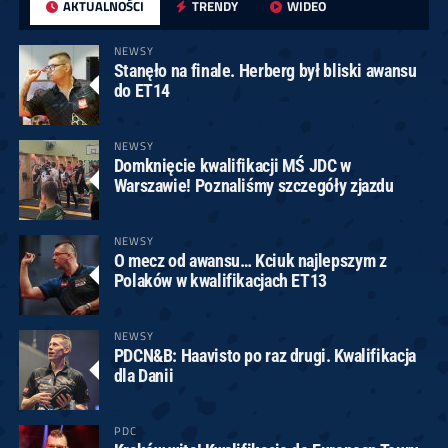
AKTUALNOŚCI
TRENDY
WIDEO
NEWSY
Stanęło na finale. Herberg był bliski awansu
do ET14
NEWSY
Domknięcie kwalifikacji MŚ JDC w
Warszawie! Poznaliśmy szczegóły zjazdu
NEWSY
O mecz od awansu… Kciuk najlepszym z
Polaków w kwalifikacjach ET13
NEWSY
PDCN&B: Haavisto po raz drugi. Kwalifikacja
dla Danii
PDC