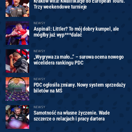
Kraków wita! Kwalifikacje do European Touru.
Trzy weekendowe turnieje
NEWSY
Aspinall: Littler? To mój dobry kumpel, ale
mógłby już wyp***dalać
NEWSY
„Wygrywa za mało…” – surowa ocena nowego
wicelidera rankingu PDC
NEWSY
PDC ogłosiła zmiany. Nowy system sprzedaży
biletów na MŚ
NEWSY
Samotność na własne życzenie. Wade
szczerze o relacjach i pracy dartera