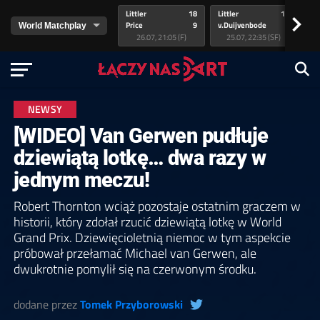
Littler
18
Littler
17
Pr
>
Price
9
v.Duijvenbode
5
va
26.07, 21:05 (F)
25.07, 22:35 (SF)
NEWSY
[WIDEO] Van Gerwen pudłuje
dziewiątą lotkę… dwa razy w
jednym meczu!
Robert Thornton wciąż pozostaje ostatnim graczem w
historii, który zdołał rzucić dziewiątą lotkę w World
Grand Prix. Dziewięcioletnią niemoc w tym aspekcie
próbował przełamać Michael van Gerwen, ale
dwukrotnie pomylił się na czerwonym środku.
dodane przez
Tomek Przyborowski