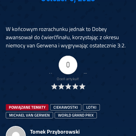
W końcowym rozrachunku jednak to Dobey
awansował do ćwierćfinału, korzystając z okresu
niemocy van Gerwena i wygrywając ostatecznie 3:2.
0
Oceń artykuł!
POWIĄZANE TEMATY
CIEKAWOSTKI
LOTKI
MICHAEL VAN GERWEN
WORLD GRAND PRIX
Tomek Przyborowski