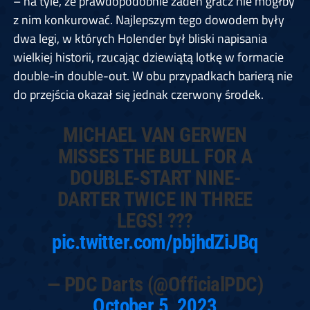
– na tyle, że prawdopodobnie żaden gracz nie mógłby
z nim konkurować. Najlepszym tego dowodem były
dwa legi, w których Holender był bliski napisania
wielkiej historii, rzucając dziewiątą lotkę w formacie
double-in double-out. W obu przypadkach barierą nie
do przejścia okazał się jednak czerwony środek.
MICHAEL VAN GERWEN
MISSES THE BULL FOR A
DOUBLE-START NINE-
DARTER TWICE IN THREE
LEGS! ???
pic.twitter.com/pbjhdZiJBq
— PDC Darts (@OfficialPDC)
October 5, 2023