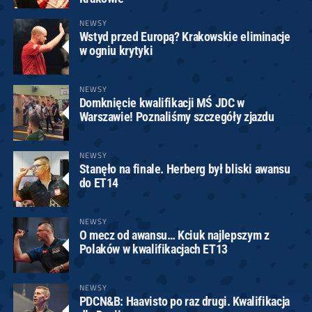
NEWSY
Wstyd przed Europą? Krakowskie eliminacje
w ogniu krytyki
NEWSY
Domknięcie kwalifikacji MŚ JDC w
Warszawie! Poznaliśmy szczegóły zjazdu
NEWSY
Stanęło na finale. Herberg był bliski awansu
do ET14
NEWSY
O mecz od awansu… Kciuk najlepszym z
Polaków w kwalifikacjach ET13
NEWSY
PDCN&B: Haavisto po raz drugi. Kwalifikacja