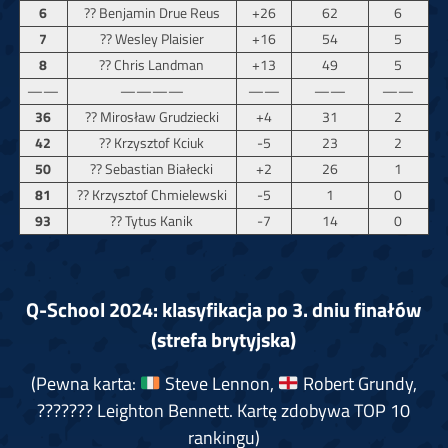
6
?? Benjamin Drue Reus
+26
62
6
7
?? Wesley Plaisier
+16
54
5
8
?? Chris Landman
+13
49
5
——
————
——
——
——
36
?? Mirosław Grudziecki
+4
31
2
42
?? Krzysztof Kciuk
-5
23
2
50
?? Sebastian Białecki
+2
26
1
81
?? Krzysztof Chmielewski
-5
1
0
93
?? Tytus Kanik
-7
14
0
Q-School 2024: klasyfikacja po 3. dniu finałów
(strefa brytyjska)
(Pewna karta:
Steve Lennon,
Robert Grundy,
??????? Leighton Bennett.
Kartę zdobywa TOP 10
rankingu)