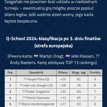
Szagański nie powinien brać udziału w niedzielnym
turnieju – ewentualną grą mógłby jeszcze popsuć
bilans legów. Jeśli weźmie dzień wolny, jego karta
będzie bezpieczna.
Q-School 2024: klasyfikacja po 3. dniu finałów
(strefa europejska)
(Pewna karta:
Martijn Dragt,
Jelle Klaasen, ??
Andy Baetens. Kartę zdobywa TOP 13 rankingu)
Poz.
Zawodnik
Bilans
Wygr. legi
Punkty
1
?? Haupai Puha (Q)
+25
82
9
2
?? Jules van Dongen (Q)
+28
76
8
3
?? Radek Szagański
+35
69
7
4
?? Patrick Geeraets
+12
65
7
5
?? Mario Vandenbogaerde
+27
63
6