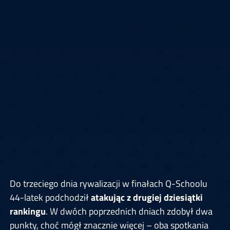
Do trzeciego dnia rywalizacji w finałach Q-Schoolu
44-latek podchodził
atakując z drugiej dziesiątki
rankingu
. W dwóch poprzednich dniach zdobył dwa
punkty, choć mógł znacznie więcej – oba spotkania