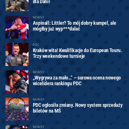
dla Danii
NEWSY
Aspinall: Littler? To mój dobry kumpel, ale
mógłby już wyp***dalać
PDC
Kraków wita! Kwalifikacje do European Touru.
Trzy weekendowe turnieje
NEWSY
„Wygrywa za mało…” – surowa ocena nowego
wicelidera rankingu PDC
NEWSY
PDC ogłosiła zmiany. Nowy system sprzedaży
biletów na MŚ
NEWSY