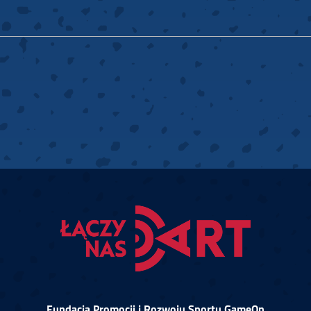
Fundacja Promocji i Rozwoju Sportu GameOn