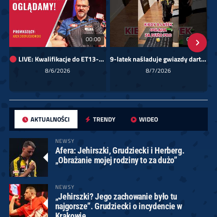
00:00
01:08
LIVE: Kwalifikacje do ET13-14 dla Europy Wschodniej
9-latek naśladuje gwiazdy darta!
Sk
8/6/2026
8/7/2026
AKTUALNOŚCI
TRENDY
WIDEO
NEWSY
Afera: Jehirszki, Grudziecki i Herberg.
„Obrażanie mojej rodziny to za dużo”
NEWSY
„Jehirszki? Jego zachowanie było tu
najgorsze”. Grudziecki o incydencie w
Krakowie