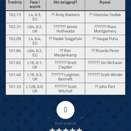
Średnia
Faza i
Kto osiągnął?
Rywal
wynik
102.73
L4, 6:3,
?? Andy Baetens
?? Vitezslav Sedlak
EU
102.31
L64, 6:2,
??????? James
??????? Ross
UK
Huthwaite
Montgomery
102.09
L4, 6:4,
?? Radek Szagański
?? Haupai Puha
EU
101.84
L64, 6:2,
?? Ron
?? Ricardo Perez
EU
Meulenkamp
101.62
L16, 6:1,
??????? Brett
??????? Jim McEwan
UK
Claydon
101.40
L16, 6:3,
??????? Leighton
??????? Scott Winder
UK
Bennett
101.33
L128, 6:0,
??????? Scott
?? John Part
UK
Mitchell
0
Oceń artykuł!