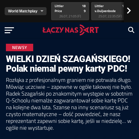
Littler
18
Littler
17
Pr
>
Price
9
v.Duijvenbode
5
va
26.07, 21:05 (F)
25.07, 22:35 (SF)
NEWSY
WIELKI DZIEŃ SZAGAŃSKIEGO!
Polak niemal pewny karty PDC!
Rozłąka z profesjonalnym graniem nie potrwała długo.
Mówiąc uczciwie – zapewne w ogóle takowej nie było.
Radek Szagański po znakomitym występie w sobotnim
Q-Schoolu niemalże zagwarantował sobie kartę PDC
na kolejne dwa lata. Szanse na inny scenariusz są już
czysto matematyczne – dość powiedzieć, że nasz
reprezentant zapewni sobie kartę, jeśli w niedzielę… w
ogóle nie wystartuje.