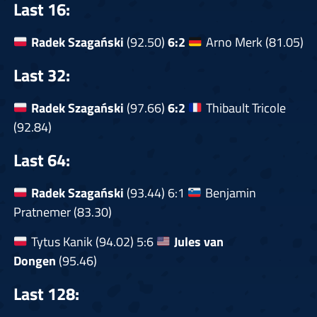
Last 16:
Radek Szagański
(92.50)
6:2
Arno Merk (81.05)
Last 32:
Radek Szagański
(97.66)
6:2
Thibault Tricole
(92.84)
Last 64:
Radek Szagański
(93.44) 6:1
Benjamin
Pratnemer (83.30)
Tytus Kanik (94.02) 5:6
Jules van
Dongen
(95.46)
Last 128: