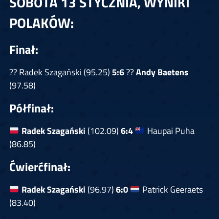
SOBOTA 13 STYCZNIA, WYNIKI
POLAKÓW:
Finał:
?? Radek Szagański (95.25)
5
:6
??
Andy Baetens
(97.58)
Półfinał:
Radek Szagański
(102.09)
6:4
Haupai Puha
(86.85)
Ćwierćfinał:
Radek Szagański
(96.97)
6:0
Patrick Geeraets
(83.40)