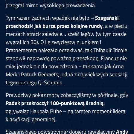
przegrał mimo wysokiego prowadzenia.
Tym razem żadnych wpadek nie było –
Szagański
przechodził jak burza przez kolejne rundy
, a w pięciu
meczach stracił zaledwie… sześć legów (w tym czasie
wygrał ich 30). O ile zwycięstw z Junkiem i
Pratnemerem należało oczekiwać, tak Thibault Tricole
stanowił naprawdę poważną przeszkodę. Francuz nie
miał jednak nic do powiedzenia – tak samo jak Arno
Merk i Patrick Geeraets, jedna z największych sensacji
tegorocznego Q-Schoolu.
Prawdziwy pokaz mocy zobaczyliśmy w półfinale, gdy
Radek przekroczył 100-punktową średnią
,
ogrywając Haupaia Puhę – na tamten moment lidera
klasyfikacji generalnej.
Szagańskiego powstrzymał dopiero rewelacyjny
Andy