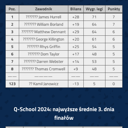
Poz.
Zawodnik
Bilans
Wygr. legi
Punkty
1
??????? James Hurrell
+28
71
7
2
??????? William Borland
+19
64
7
3
??????? Matthew Dennant
+29
64
6
4
??????? George Killington
+20
61
6
5
??????? Rhys Griffin
+25
54
5
6
??????? Dom Taylor
+17
48
5
7
??????? Darren Webster
+14
53
5
8
??????? Thomas Cromwell
+9
48
5
——
————
——
——
——
123
?? Kamil Janowicz
-13
5
0
Q-School 2024: najwyższe średnie 3. dnia
finałów