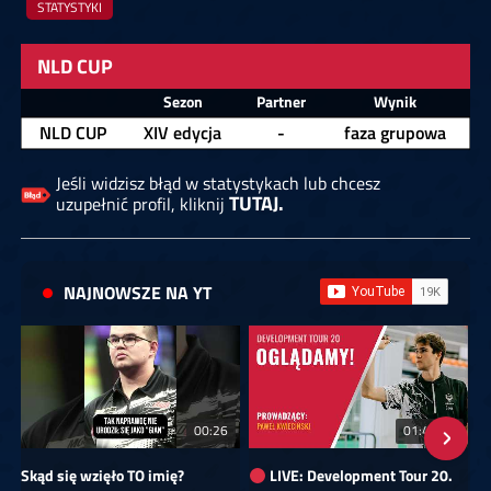
STATYSTYKI
NLD CUP
Zawodnik
Sezon
Partner
Wynik
NLD CUP
XIV edycja
-
faza grupowa
Jeśli widzisz błąd w statystykach lub chcesz
TUTAJ.
uzupełnić profil, kliknij
NAJNOWSZE NA YT
00:26
01:40:24
Skąd się wzięło TO imię?
LIVE: Development Tour 20.