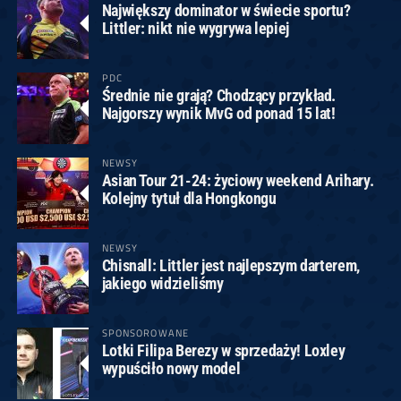
Największy dominator w świecie sportu?
Littler: nikt nie wygrywa lepiej
PDC
Średnie nie grają? Chodzący przykład.
Najgorszy wynik MvG od ponad 15 lat!
NEWSY
Asian Tour 21-24: życiowy weekend Arihary.
Kolejny tytuł dla Hongkongu
NEWSY
Chisnall: Littler jest najlepszym darterem,
jakiego widzieliśmy
SPONSOROWANE
Lotki Filipa Berezy w sprzedaży! Loxley
wypuściło nowy model