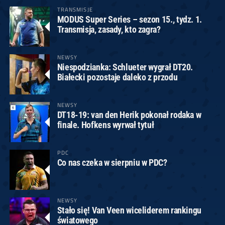
TRANSMISJE
MODUS Super Series – sezon 15., tydz. 1.
Transmisja, zasady, kto zagra?
NEWSY
Niespodzianka: Schlueter wygrał DT20.
Białecki pozostaje daleko z przodu
NEWSY
DT18-19: van den Herik pokonał rodaka w
finale. Hofkens wyrwał tytuł
PDC
Co nas czeka w sierpniu w PDC?
NEWSY
Stało się! Van Veen wiceliderem rankingu
światowego