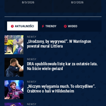
8/3/2026
8/2/2026
AKTUALNOŚCI
TRENDY
WIDEO
NEWSY
„Urodzony, by wygrywać”. W Warrington
powstał mural Littlera
NEWSY
DRA opublikowała listę kar za ostatnie lata.
Na liście wiele gwiazd
NEWSY
„Niczym wylęgarnia much. To obrzydliwe”.
Crabtree o hali w Hildesheim
NEWSY