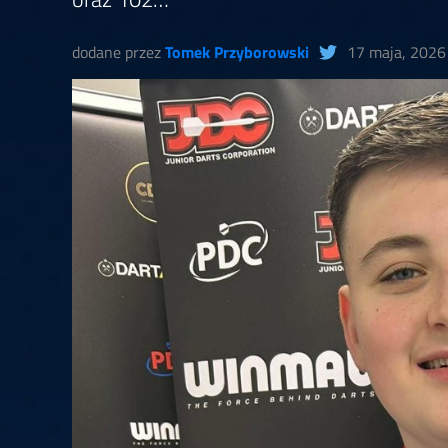
Springer
6
Doets
Labanauskas
2
Gruellich
10.07, 22:00 (R1)
10.07, 21:30 (R1
dodane przez
Tomek Przyborowski
17 maja, 2026
Wenig
2
Mansell
Brooks
6
Smejda
10.07, 16:00 (R1)
10.07, 15:30 (R1