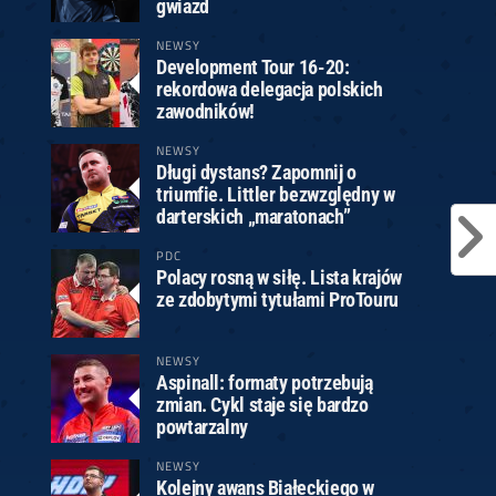
gwiazd
NEWSY
Development Tour 16-20:
rekordowa delegacja polskich
zawodników!
NEWSY
Długi dystans? Zapomnij o
triumfie. Littler bezwzględny w
darterskich „maratonach”
PDC
Polacy rosną w siłę. Lista krajów
ze zdobytymi tytułami ProTouru
NEWSY
Aspinall: formaty potrzebują
zmian. Cykl staje się bardzo
powtarzalny
NEWSY
Kolejny awans Białeckiego w