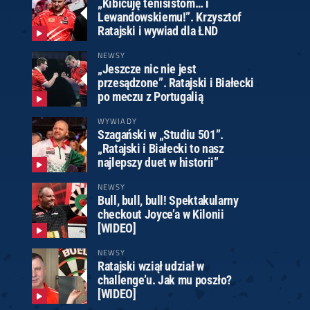
„Kibicuję tenisistom… i
Lewandowskiemu!”. Krzysztof
Ratajski i wywiad dla ŁND
NEWSY
„Jeszcze nic nie jest
przesądzone”. Ratajski i Białecki
po meczu z Portugalią
WYWIADY
Szagański w „Studiu 501”.
„Ratajski i Białecki to nasz
najlepszy duet w historii”
NEWSY
Bull, bull, bull! Spektakularny
checkout Joyce’a w Kilonii
[WIDEO]
NEWSY
Ratajski wziął udział w
challenge’u. Jak mu poszło?
[WIDEO]