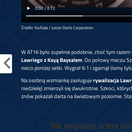
Źródło: YouTube / Junior Darts Corporation
W AT16 było zupełnie podobnie, choć tym razem w 
Lawriego z Kayą Baysalem
. Do połowy meczu Sz
nieco poniżej setki. Wygrał 6:1 i zgarnął ósmy ty
Na osobną wzmiankę zasługuje
rywalizacja Lawr
niedzielę) zmierzyli się dwukrotnie. Szkoci, któr
znów pokazali darta na światowym poziomie. Sta
Tak wyglądały cztery ost