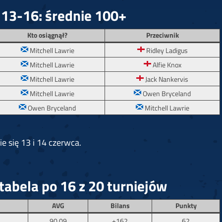
 13-16: średnie 100+
Kto osiągnął?
Przeciwnik
Mitchell Lawrie
Ridley Ladigus
Mitchell Lawrie
Alfie Knox
Mitchell Lawrie
Jack Nankervis
Mitchell Lawrie
Owen Bryceland
Owen Bryceland
Mitchell Lawrie
e się 13 i 14 czerwca.
tabela po 16 z 20 turniejów
AVG
Bilans
Punkty
90,09
+162
62