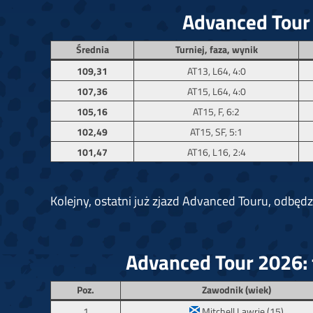
Advanced Tour
Średnia
Turniej, faza, wynik
109,31
AT13, L64, 4:0
107,36
AT15, L64, 4:0
105,16
AT15, F, 6:2
102,49
AT15, SF, 5:1
101,47
AT16, L16, 2:4
Kolejny, ostatni już zjazd Advanced Touru, odbędzi
Advanced Tour 2026: 
Poz.
Zawodnik (wiek)
1
Mitchell Lawrie (15)