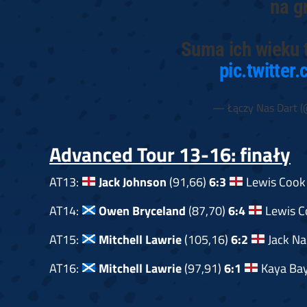
na g
Suma ich wieku t
pic.twitte
— Łączy Nas Dart 
Advanced Tour 13-16: finały
AT13:
Jack Johnson
(91,66)
6:3
Lewis Cook 
AT14:
Owen Bryceland
(87,70)
6:4
Lewis C
AT15:
Mitchell Lawrie
(105,16)
6:2
Jack Na
AT16:
Mitchell Lawrie
(97,91)
6:1
Kaya Bay