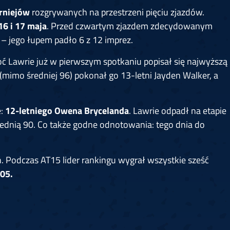
rniejów
rozgrywanych na przestrzeni pięciu zjazdów.
6 i 17 maja
. Przed czwartym zjazdem zdecydowanym
e – jego łupem padło 6 z 12 imprez.
oć Lawrie już w pierwszym spotkaniu popisał się najwyższą
 (mimo średniej 96) pokonał go 13-letni Jayden Walker, a
e:
12-letniego Owena Brycelanda
. Lawrie odpadł na etapie
średnią 90. Co także godne odnotowania: tego dnia do
ń. Podczas AT15 lider rankingu wygrał wszystkie sześć
105.