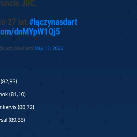
runcie JDC.
o 27 lat.
#łączynasdart
r.com/dnMYpW1Qj5
(@LaczyNasDart)
May 17, 2026
(82,93)
ook (81,10)
nkervis (88,72)
sal (89,88)