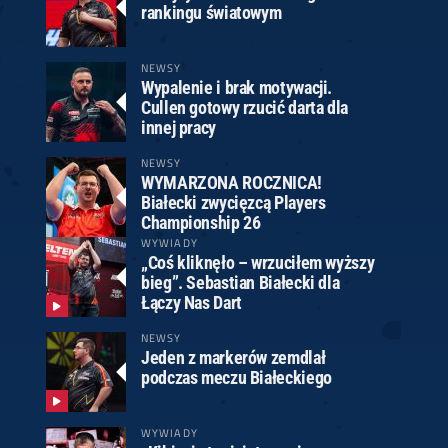
rankingu światowym
NEWSY
Wypalenie i brak motywacji.
Cullen gotowy rzucić darta dla
innej pracy
NEWSY
WYMARZONA ROCZNICA!
Białecki zwycięzcą Players
Championship 26
WYWIADY
„Coś kliknęło – wrzuciłem wyższy
bieg”. Sebastian Białecki dla
Łączy Nas Dart
NEWSY
Jeden z markerów zemdlał
podczas meczu Białeckiego
WYWIADY