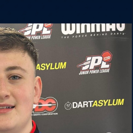
6
Cullen
6
Cross
3
O'Connor
5
Gur
4
Manby
4
Hopp
6
Białecki
6
Kui
)
10.07, 21:00 (R1)
10.07, 20:30 (R1)
10.07, 20:00 (R1)
1
6
Menzies
5
Gilding
5
Vandenbogaerde
2
Sed
1
Schmidt
6
Owen
6
Horvat
6
Grif
)
10.07, 15:00 (R1)
10.07, 14:30 (R1)
10.07, 14:00 (R1)
1