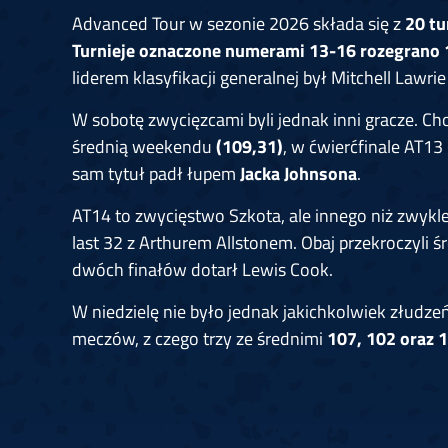
Advanced Tour w sezonie 2026 składa się z
20 tu
Turnieje oznaczone numerami 13-16 rozegrano 1
liderem klasyfikacji generalnej był Mitchell Lawri
W sobotę zwycięzcami byli jednak inni gracze. Ch
średnią weekendu
(109,31)
, w ćwierćfinale AT13
sam tytuł padł łupem
Jacka Johnsona
.
AT14 to zwycięstwo Szkota, ale innego niż zwykl
last 32 z Arthurem Allstonem. Obaj przekroczyli 
dwóch finałów dotarł Lewis Cook.
W niedzielę nie było jednak jakichkolwiek złudze
meczów, z czego trzy ze średnimi
107, 102 oraz 