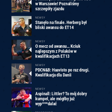
w Warszawie! Poznaliśmy
szczegóły zjazdu
NEWSY
Stanęło na finale. Herberg był
bliski awansu do ET14
NEWSY
O mecz od awansu… Kciuk
najlepszym z Polaków w
kwalifikacjach ET13
NEWSY
PDCN&B: Haavisto po raz drugi.
Kwalifikacja dla Danii
NEWSY
Aspinall: Littler? To mój dobry
kumpel, ale mógłby już
wyp***dalać