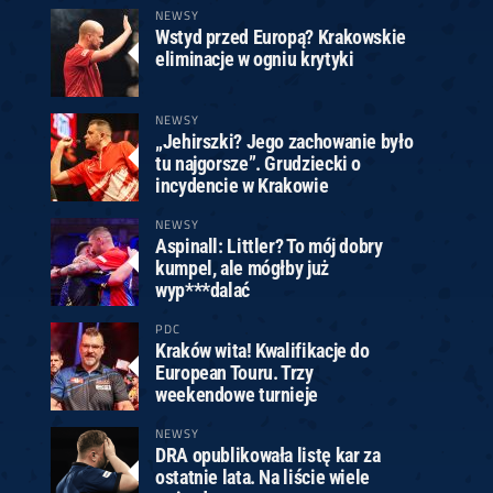
NEWSY
Wstyd przed Europą? Krakowskie
eliminacje w ogniu krytyki
NEWSY
„Jehirszki? Jego zachowanie było
tu najgorsze”. Grudziecki o
incydencie w Krakowie
NEWSY
Aspinall: Littler? To mój dobry
kumpel, ale mógłby już
wyp***dalać
PDC
Kraków wita! Kwalifikacje do
European Touru. Trzy
weekendowe turnieje
NEWSY
DRA opublikowała listę kar za
ostatnie lata. Na liście wiele