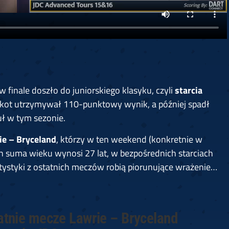
finale doszło do juniorskiego klasyku, czyli
starcia
kot utrzymywał 110-punktowy wynik, a później spadł
tuł w tym sezonie.
ie – Bryceland
, którzy w ten weekend (konkretnie w
ych suma wieku wynosi 27 lat, w bezpośrednich starciach
tystyki z ostatnich meczów robią piorunujące wrażenie…
atnie mecze Lawrie – Bryceland