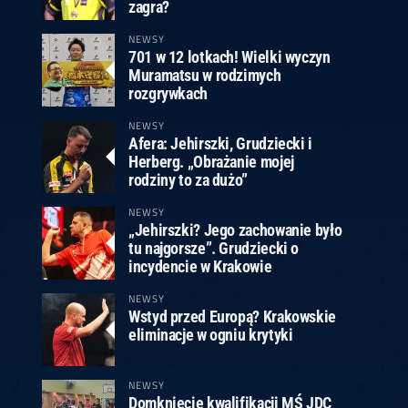
ney
3
Huybrechts
6
v.Duijvenbode
6
zagra?
venhoven
6
S. Price
1
v.d.Weerd
3
0.07, 19:30 (R1)
10.07, 19:00 (R1)
10.07, 16:30 (R1)
NEWSY
701 w 12 lotkach! Wielki wyczyn
lacek
6
Joyce
6
Muramatsu w rodzimych
fin
5
Varila
1
rozgrywkach
0.07, 13:30 (R1)
10.07, 13:00 (R1)
NEWSY
Afera: Jehirszki, Grudziecki i
Herberg. „Obrażanie mojej
rodziny to za dużo”
NEWSY
„Jehirszki? Jego zachowanie było
tu najgorsze”. Grudziecki o
incydencie w Krakowie
NEWSY
Wstyd przed Europą? Krakowskie
eliminacje w ogniu krytyki
NEWSY
Domknięcie kwalifikacji MŚ JDC