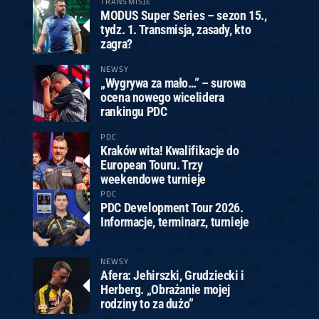
TRANSMISJE
MODUS Super Series – sezon 15.,
tydz. 1. Transmisja, zasady, kto
zagra?
NEWSY
„Wygrywa za mało…” – surowa
ocena nowego wicelidera
rankingu PDC
PDC
Kraków wita! Kwalifikacje do
European Touru. Trzy
weekendowe turnieje
PDC
PDC Development Tour 2026.
Informacje, terminarz, turnieje
NEWSY
Afera: Jehirszki, Grudziecki i
Herberg. „Obrażanie mojej
rodziny to za dużo”