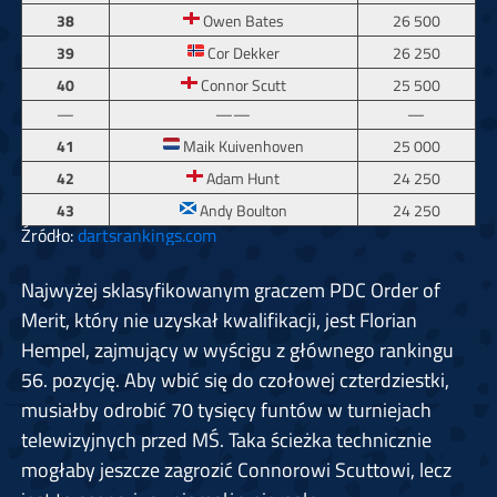
38
Owen Bates
26 500
39
Cor Dekker
26 250
40
Connor Scutt
25 500
—
——
—
41
Maik Kuivenhoven
25 000
42
Adam Hunt
24 250
43
Andy Boulton
24 250
Źródło:
dartsrankings.com
Najwyżej sklasyfikowanym graczem PDC Order of
Merit, który nie uzyskał kwalifikacji, jest Florian
Hempel, zajmujący w wyścigu z głównego rankingu
56. pozycję. Aby wbić się do czołowej czterdziestki,
musiałby odrobić 70 tysięcy funtów w turniejach
telewizyjnych przed MŚ. Taka ścieżka technicznie
mogłaby jeszcze zagrozić Connorowi Scuttowi, lecz