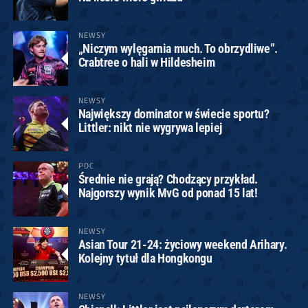
NEWSY
„Niczym wylęgarnia much. To obrzydliwe”.
Crabtree o hali w Hildesheim
NEWSY
Największy dominator w świecie sportu?
Littler: nikt nie wygrywa lepiej
PDC
Średnie nie grają? Chodzący przykład.
Najgorszy wynik MvG od ponad 15 lat!
NEWSY
Asian Tour 21-24: życiowy weekend Arihary.
Kolejny tytuł dla Hongkongu
NEWSY