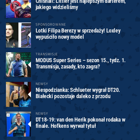
Chisnall: Littler jest najlepszym darterem,
jakiego widzieliśmy
SPONSOROWANE
Lotki Filipa Berezy w sprzedaży! Loxley
wypuściło nowy model
TRANSMISJE
MODUS Super Series – sezon 15., tydz. 1.
Transmisja, zasady, kto zagra?
NEWSY
Niespodzianka: Schlueter wygrał DT20.
Białecki pozostaje daleko z przodu
NEWSY
DT18-19: van den Herik pokonał rodaka w
finale. Hofkens wyrwał tytuł