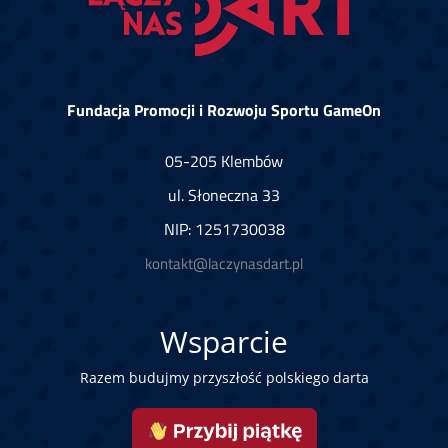
Fundacja Promocji i Rozwoju Sportu GameOn
05-205 Klembów
ul. Słoneczna 33
NIP: 1251730038
kontakt@laczynasdart.pl
Wsparcie
Razem budujmy przyszłość polskiego darta