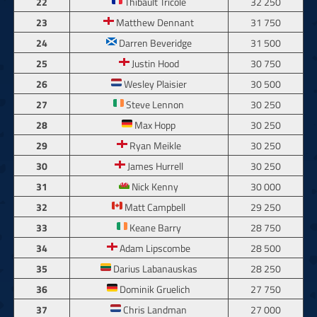
22
Thibault Tricole
32 250
23
Matthew Dennant
31 750
24
Darren Beveridge
31 500
25
Justin Hood
30 750
26
Wesley Plaisier
30 500
27
Steve Lennon
30 250
28
Max Hopp
30 250
29
Ryan Meikle
30 250
30
James Hurrell
30 250
31
Nick Kenny
30 000
32
Matt Campbell
29 250
33
Keane Barry
28 750
34
Adam Lipscombe
28 500
35
Darius Labanauskas
28 250
36
Dominik Gruelich
27 750
37
Chris Landman
27 000