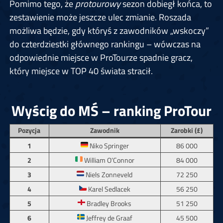
Pomimo tego, że
protourowy
sezon dobiegł końca, to
zestawienie może jeszcze ulec zmianie. Roszada
możliwa będzie, gdy któryś z zawodników „wskoczy”
do czterdziestki głównego rankingu – wówczas na
odpowiednie miejsce w ProTourze spadnie gracz,
który miejsce w TOP 40 świata stracił.
Wyścig do MŚ – ranking ProTour
Pozycja
Zawodnik
Zarobki (£)
1
Niko Springer
86 000
2
William O’Connor
84 000
3
Niels Zonneveld
72 250
4
Karel Sedlacek
56 250
5
Bradley Brooks
51 250
6
Jeffrey de Graaf
45 500