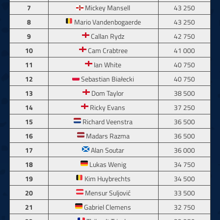
7
Mickey Mansell
43 250
8
Mario Vandenbogaerde
43 250
9
Callan Rydz
42 750
10
Cam Crabtree
41 000
11
Ian White
40 750
12
Sebastian Białecki
40 750
13
Dom Taylor
38 500
14
Ricky Evans
37 250
15
Richard Veenstra
36 500
16
Madars Razma
36 500
17
Alan Soutar
36 000
18
Lukas Wenig
34 750
19
Kim Huybrechts
34 500
20
Mensur Suljović
33 500
21
Gabriel Clemens
32 750