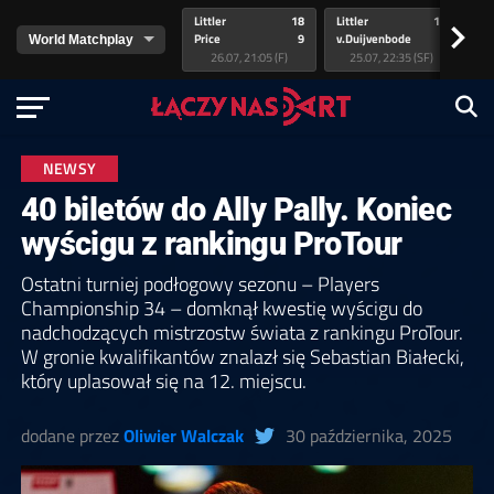
Littler
18
Littler
17
Pr
>
Price
9
v.Duijvenbode
5
va
26.07, 21:05 (F)
25.07, 22:35 (SF)
NEWSY
40 biletów do Ally Pally. Koniec
wyścigu z rankingu ProTour
Ostatni turniej podłogowy sezonu – Players
Championship 34 – domknął kwestię wyścigu do
nadchodzących mistrzostw świata z rankingu ProTour.
W gronie kwalifikantów znalazł się Sebastian Białecki,
który uplasował się na 12. miejscu.
dodane przez
Oliwier Walczak
30 października, 2025