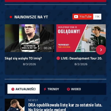
NAJNOWSZE NA YT
00:26
01:40:24
Skąd się wzięło TO imię?
LIVE: Development Tour 20.
8/3/2026
8/2/2026
AKTUALNOŚCI
TRENDY
WIDEO
NEWSY
DRA opublikowała listę kar za ostatnie lata.
Na liście wiele gwiazd