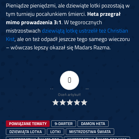
Pieniądze pieniędzmi, ale dziewiąte lotki pozostają w
tym turnieju pocałunkiem śmierci.
Heta przegrał
mimo prowadzenia 3:1
. W tegorocznych
mistrzostwach
dziewiątą lotkę ustrzelił też Christian
Kist
, ale on też odpadł jeszcze tego samego wieczoru
– wówczas lepszy okazał się Madars Razma.
0
Oceń artykuł!
POWIĄZANE TEMATY
9-DARTER
DAMON HETA
DZIEWIĄTA LOTKA
LOTKI
MISTRZOSTWA ŚWIATA