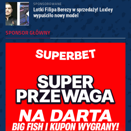
SPONSOROWANE
Lotki Filipa Berezy w sprzedaży! Loxley
wypuściło nowy model
SPONSOR GŁÓWNY