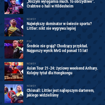
„Niczym wylęgarnia much. To obrzydliwe”.
Crabtree o hali w Hildesheim
NEWSY
Największy dominator w świecie sportu?
Littler: nikt nie wygrywa lepiej
PDC
Średnie nie grają? Chodzący przykład.
Najgorszy wynik MvG od ponad 15 lat!
NEWSY
Asian Tour 21-24: życiowy weekend Arihary.
Kolejny tytuł dla Hongkongu
NEWSY
Chisnall: Littler jest najlepszym darterem,
jakiego widzieliśmy