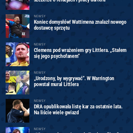
NEWSY
Koniec domysłów! Wattimena znalazł nowego
dostawcę sprzętu
NEWSY
Clemens pod wrażeniem gry Littlera. „Stałem
się jego psychofanem”
NEWSY
„Urodzony, by wygrywać”. W Warrington
powstał mural Littlera
NEWSY
DRA opublikowała listę kar za ostatnie lata.
Na liście wiele gwiazd
NEWSY