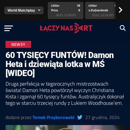
Littler
18
Littler
17
Pr
>
Price
9
v.Duijvenbode
5
va
26.07, 21:05 (F)
25.07, 22:35 (SF)
NEWSY
60 TYSIĘCY FUNTÓW! Damon
Heta i dziewiąta lotka w MŚ
[WIDEO]
Druga perfekcja w tegorocznych mistrzostwach
świata! Damon Heta powtórzył wyczyn Christiana
Kista i zgarnął 60 tysięcy funtów. Australijczyk dokonał
tego w starciu trzeciej rundy z Lukiem Woodhouse’em.
dodane przez
Tomek Przyborowski
27 grudnia, 2024