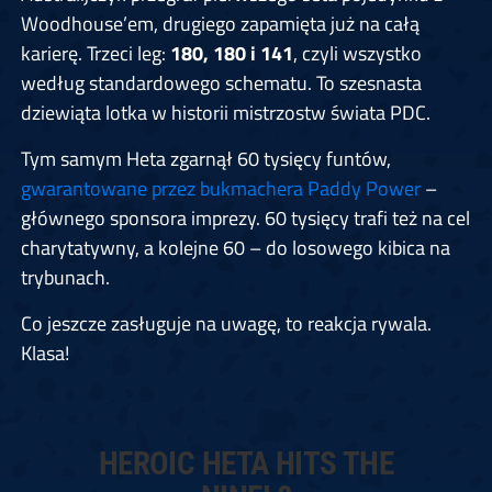
Woodhouse’em, drugiego zapamięta już na całą
karierę. Trzeci leg:
180, 180 i 141
, czyli wszystko
według standardowego schematu. To szesnasta
dziewiąta lotka w historii mistrzostw świata PDC.
Tym samym Heta zgarnął 60 tysięcy funtów,
gwarantowane przez bukmachera Paddy Power
–
głównego sponsora imprezy. 60 tysięcy trafi też na cel
charytatywny, a kolejne 60 – do losowego kibica na
trybunach.
Co jeszcze zasługuje na uwagę, to reakcja rywala.
Klasa!
HEROIC HETA HITS THE