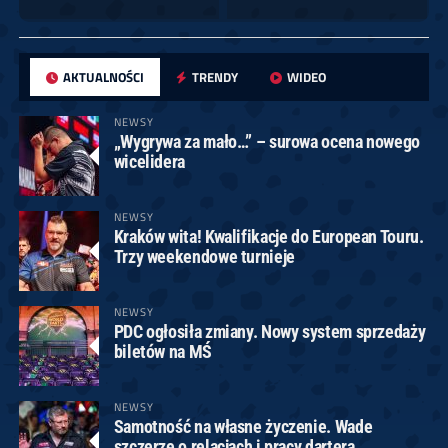
AKTUALNOŚCI
TRENDY
WIDEO
NEWSY
„Wygrywa za mało…” – surowa ocena nowego
wicelidera
NEWSY
Kraków wita! Kwalifikacje do European Touru.
Trzy weekendowe turnieje
NEWSY
PDC ogłosiła zmiany. Nowy system sprzedaży
biletów na MŚ
NEWSY
Samotność na własne życzenie. Wade
szczerze o relacjach i pracy dartera