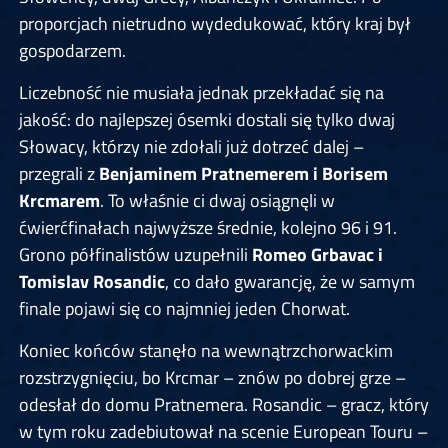
proporcjach nietrudno wydedukować, który kraj był
gospodarzem.
Liczebność nie musiała jednak przekładać się na
jakość: do najlepszej ósemki dostali się tylko dwaj
Słowacy, którzy nie zdołali już dotrzeć dalej –
przegrali z
Benjaminem Pratnemerem i Borisem
Krcmarem
. To właśnie ci dwaj osiągnęli w
ćwierćfinałach najwyższe średnie, kolejno 96 i 91.
Grono półfinalistów uzupełnili
Romeo Grbavac i
Tomislav Rosandic
, co dało gwarancję, że w samym
finale pojawi się co najmniej jeden Chorwat.
Koniec końców stanęło na wewnątrzchorwackim
rozstrzygnięciu, bo Krcmar – znów po dobrej grze –
odesłał do domu Pratnemera. Rosandic – gracz, który
w tym roku zadebiutował na scenie European Touru –