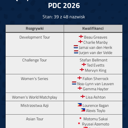
PDC 2026
Stan: 39 z 48 nazwisk
Rozgrywki
Kwalifikanci
Development Tour
Beau Greaves
Charlie Manby
Jamai van den Herik
Jurjen van der Velde
Challenge Tour
Stefan Bellmont
Ted Evetts
Mervyn King
Women’s Series
Fallon Sherrock
Noa-Lynn van Leuven
Gemma Hayter
Women’s World Matchplay
Lisa Ashton
Mistrzostwa Azji
Lourence Ilagan
Alexis Toylo
Asian Tour
Motomu Sakai
Ryusei Azemoto