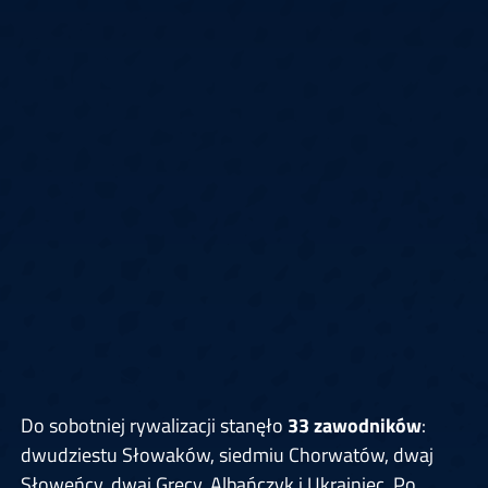
Do sobotniej rywalizacji stanęło
33 zawodników
:
dwudziestu Słowaków, siedmiu Chorwatów, dwaj
Słoweńcy, dwaj Grecy, Albańczyk i Ukrainiec. Po