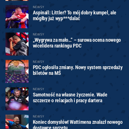
NEWSY
Aspinall: Littler? To mój dobry kumpel, ale
mógłby już wyp***dalać
NEWSY
„Wygrywa za mało…” – surowa ocena nowego
wicelidera rankingu PDC
NEWSY
PDC ogłosiła zmiany. Nowy system sprzedaży
biletów na MŚ
NEWSY
Samotność na własne życzenie. Wade
szczerze o relacjach i pracy dartera
NEWSY
Koniec domysłów! Wattimena znalazł nowego
dostawcę sprzętu