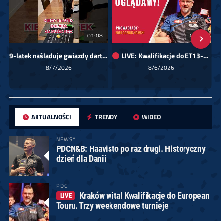
01:08
00:00
9-latek naśladuje gwiazdy darta!
LIVE: Kwalifikacje do ET13-14 dla Europy Wschodniej
Sk
8/7/2026
8/6/2026
AKTUALNOŚCI
TRENDY
WIDEO
NEWSY
PDCN&B: Haavisto po raz drugi. Historyczny
dzień dla Danii
PDC
Kraków wita! Kwalifikacje do European
LIVE
Touru. Trzy weekendowe turnieje