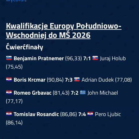
Kwalifikacje Europy Południowo-
Wschodniej do MŚ 2026
Ćwierćfinały
Benjamin Pratnemer
(96,33)
7:1
Juraj Holub
(75,45)
Boris Krcmar
(90,84)
7:3
Adrian Dudek (77,08)
Romeo Grbavac
(81,43)
7:2
John Michael
(77,17)
Tomislav Rosandic
(86,86)
7:4
Pero Ljubic
(86,14)