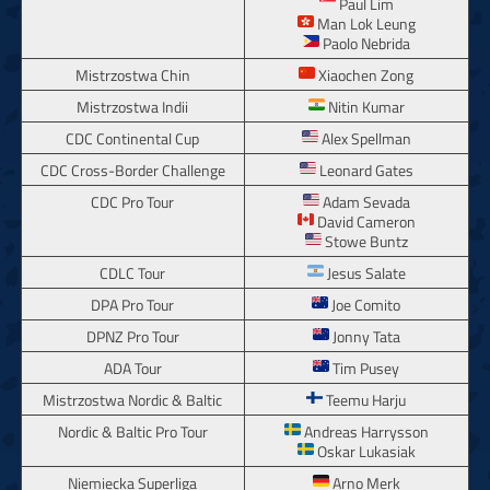
Paul Lim
Man Lok Leung
Paolo Nebrida
Mistrzostwa Chin
Xiaochen Zong
Mistrzostwa Indii
Nitin Kumar
CDC Continental Cup
Alex Spellman
CDC Cross-Border Challenge
Leonard Gates
CDC Pro Tour
Adam Sevada
David Cameron
Stowe Buntz
CDLC Tour
Jesus Salate
DPA Pro Tour
Joe Comito
DPNZ Pro Tour
Jonny Tata
ADA Tour
Tim Pusey
Mistrzostwa Nordic & Baltic
Teemu Harju
Nordic & Baltic Pro Tour
Andreas Harrysson
Oskar Lukasiak
Niemiecka Superliga
Arno Merk