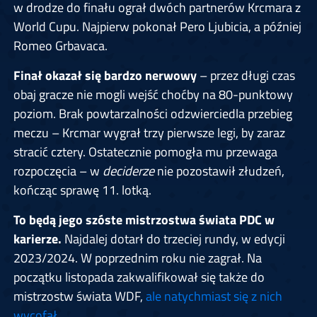
w drodze do finału ograł dwóch partnerów Krcmara z
World Cupu. Najpierw pokonał Pero Ljubicia, a później
Romeo Grbavaca.
Finał okazał się bardzo nerwowy
– przez długi czas
obaj gracze nie mogli wejść choćby na 80-punktowy
poziom. Brak powtarzalności odzwierciedla przebieg
meczu – Krcmar wygrał trzy pierwsze legi, by zaraz
stracić cztery. Ostatecznie pomogła mu przewaga
rozpoczęcia – w
deciderze
nie pozostawił złudzeń,
kończąc sprawę 11. lotką.
To będą jego szóste mistrzostwa świata PDC w
karierze.
Najdalej dotarł do trzeciej rundy, w edycji
2023/2024. W poprzednim roku nie zagrał. Na
początku listopada zakwalifikował się także do
mistrzostw świata WDF,
ale natychmiast się z nich
wycofał
.