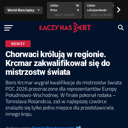
Littler
18
Littler
17
Pr
>
Price
9
v.Duijvenbode
5
va
26.07, 21:05 (F)
25.07, 22:35 (SF)
NEWSY
Chorwaci królują w regionie.
Krcmar zakwalifikował się do
mistrzostw świata
Boris Krcmar wygrał kwalifikacje do mistrzostw świata
PDC 2026 przeznaczone dla reprezentantów Europy
Południowo-Wschodniej. W finale pokonał rodaka –
Tomislava Rosandicia, zaś w najlepszej czwórce
znalazło się tylko jedno miejsce dla przedstawiciela
innego kraju.