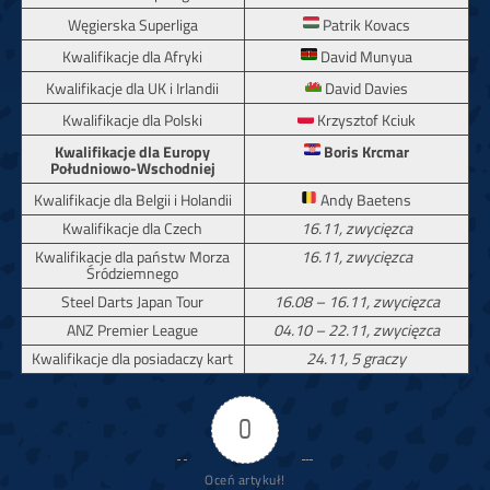
Węgierska Superliga
Patrik Kovacs
Kwalifikacje dla Afryki
David Munyua
Kwalifikacje dla UK i Irlandii
David Davies
Kwalifikacje dla Polski
Krzysztof Kciuk
Kwalifikacje dla Europy
Boris Krcmar
Południowo-Wschodniej
Kwalifikacje dla Belgii i Holandii
Andy Baetens
Kwalifikacje dla Czech
16.11, zwycięzca
Kwalifikacje dla państw Morza
16.11, zwycięzca
Śródziemnego
Steel Darts Japan Tour
16.08 – 16.11, zwycięzca
ANZ Premier League
04.10 – 22.11, zwycięzca
Kwalifikacje dla posiadaczy kart
24.11, 5 graczy
0
Oceń artykuł!