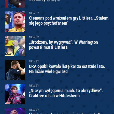
NEWSY
Clemens pod wrażeniem gry Littlera. „Stałem
się jego psychofanem”
NEWSY
„Urodzony, by wygrywać”. W Warrington
powstał mural Littlera
NEWSY
DRA opublikowała listę kar za ostatnie lata.
Na liście wiele gwiazd
NEWSY
„Niczym wylęgarnia much. To obrzydliwe”.
Crabtree o hali w Hildesheim
NEWSY