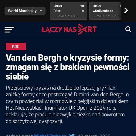
Littler
18
Littler
17
Pr
>
Price
9
v.Duijvenbode
5
va
26.07, 21:05 (F)
25.07, 22:35 (SF)
PDC
Van den Bergh o kryzysie formy:
zmagam się z brakiem pewności
siebie
Przejściowy kryzys na drodze do lepszej gry? Tak
zniżkę formy chce postrzegać Dimitri van den Bergh, o
czym powiedział w rozmowie z belgijskim dziennikiem
Het Nieuwsblad. Triumfator UK Open z 2024 roku
deklaruje, że pracuje niezwykle ciężko nad powrotem
do szczytowej dyspozycji.