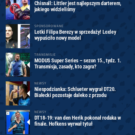
Chisnall: Littler jest najlepszym darterem,
jakiego widzieliśmy
SPONSOROWANE
Lotki Filipa Berezy w sprzedaży! Loxley
wypuściło nowy model
TRANSMISJE
MODUS Super Series – sezon 15., tydz. 1.
Transmisja, zasady, kto zagra?
NEWSY
Niespodzianka: Schlueter wygrał DT20.
Białecki pozostaje daleko z przodu
NEWSY
DT18-19: van den Herik pokonał rodaka w
finale. Hofkens wyrwał tytuł