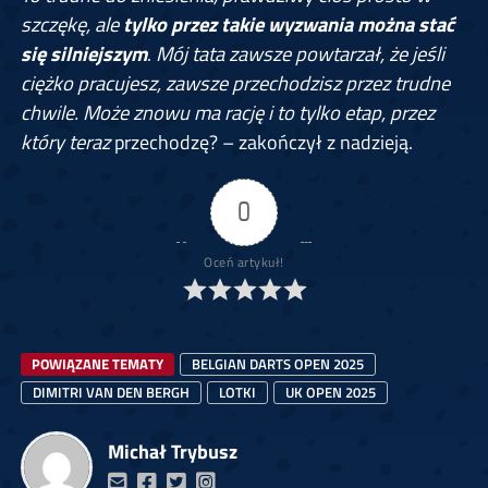
szczękę, ale
tylko przez takie wyzwania można stać
się silniejszym
.
Mój tata zawsze powtarzał, że jeśli
ciężko pracujesz, zawsze przechodzisz przez trudne
chwile. Może znowu ma rację i to tylko etap, przez
który teraz
przechodzę? – zakończył z nadzieją.
0
Oceń artykuł!
POWIĄZANE TEMATY
BELGIAN DARTS OPEN 2025
DIMITRI VAN DEN BERGH
LOTKI
UK OPEN 2025
Michał Trybusz