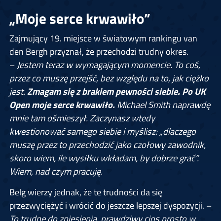
„Moje serce krwawiło”
Zajmujący 19. miejsce w światowym rankingu van
den Bergh przyznał, że przechodzi trudny okres.
–
Jestem teraz w wymagającym momencie. To coś,
przez co muszę przejść, bez względu na to, jak ciężko
jest.
Zmagam się z brakiem pewności siebie. Po UK
Open moje serce krwawiło.
Michael Smith naprawdę
mnie tam ośmieszył. Zaczynasz wtedy
kwestionować samego siebie i myślisz: „dlaczego
muszę przez to przechodzić jako czołowy zawodnik,
skoro wiem, ile wysiłku wkładam, by dobrze grać”.
Wiem, nad czym pracuję.
Belg wierzy jednak, że te trudności da się
przezwyciężyć i wrócić do jeszcze lepszej dyspozycji. –
To trudne do zniesienia, prawdziwy cios prosto w