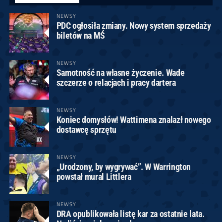
NEWSY
PDC ogłosiła zmiany. Nowy system sprzedaży
biletów na MŚ
NEWSY
Samotność na własne życzenie. Wade
szczerze o relacjach i pracy dartera
NEWSY
Koniec domysłów! Wattimena znalazł nowego
dostawcę sprzętu
NEWSY
„Urodzony, by wygrywać”. W Warrington
powstał mural Littlera
NEWSY
DRA opublikowała listę kar za ostatnie lata.