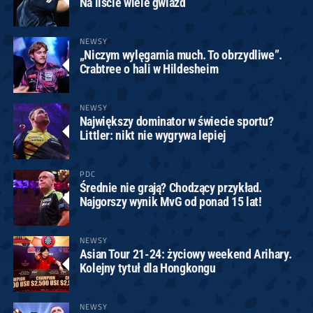
Na liście wiele gwiazd
NEWSY
„Niczym wylęgarnia much. To obrzydliwe”.
Crabtree o hali w Hildesheim
NEWSY
Największy dominator w świecie sportu?
Littler: nikt nie wygrywa lepiej
PDC
Średnie nie grają? Chodzący przykład.
Najgorszy wynik MvG od ponad 15 lat!
NEWSY
Asian Tour 21-24: życiowy weekend Arihary.
Kolejny tytuł dla Hongkongu
NEWSY