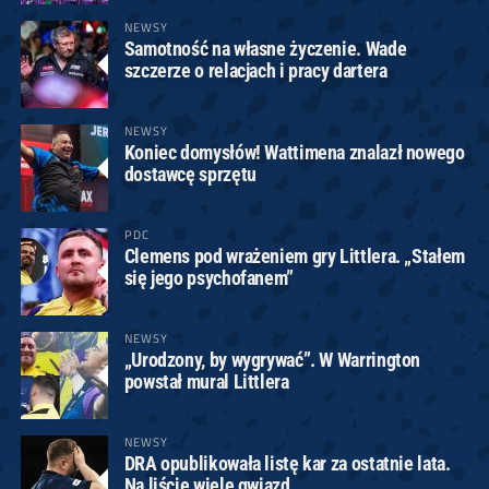
NEWSY
Samotność na własne życzenie. Wade
szczerze o relacjach i pracy dartera
NEWSY
Koniec domysłów! Wattimena znalazł nowego
dostawcę sprzętu
PDC
Clemens pod wrażeniem gry Littlera. „Stałem
się jego psychofanem”
NEWSY
„Urodzony, by wygrywać”. W Warrington
powstał mural Littlera
NEWSY
DRA opublikowała listę kar za ostatnie lata.
Na liście wiele gwiazd