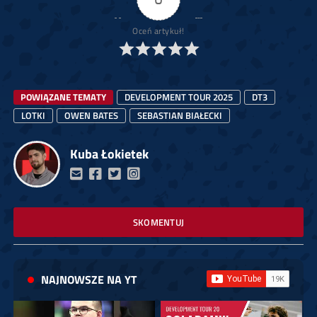
Oceń artykuł!
POWIĄZANE TEMATY
DEVELOPMENT TOUR 2025
DT3
LOTKI
OWEN BATES
SEBASTIAN BIAŁECKI
Kuba Łokietek
SKOMENTUJ
NAJNOWSZE NA YT