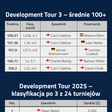
Development Tour 3 – średnie 100+
Średnia
Faza,
Zawodnik
Przeciwnik
wynik
109,57
L256, 4:1
Cam Crabtree
Moreno Blom
107,36
L16, 4:0
Cam Crabtree
Leon Weber
101,9
L512, 4:0
Jannes
Lennon
Bremermann
Cradock
100,7
8
L4, 5:1
Charlie Manby
Nathan Potter
100,2
L32, 4:0
Cam Crabtree
Ciaran Forde
Development Tour 2025 –
klasyfikacja po 3 z 24 turniejów
Poz.
Zawodnik
Zarobki [£]
1
Owen Bates
3 500