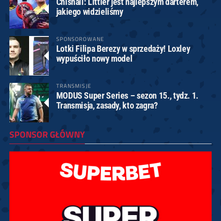
Chisnall: Littler jest najlepszym darterem,
jakiego widzieliśmy
SPONSOROWANE
Lotki Filipa Berezy w sprzedaży! Loxley
wypuściło nowy model
TRANSMISJE
MODUS Super Series – sezon 15., tydz. 1.
Transmisja, zasady, kto zagra?
SPONSOR GŁÓWNY