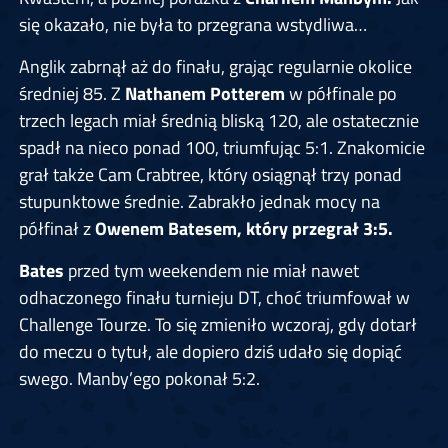
się okazało, nie była to przegrana wstydliwa…
Anglik zabrnął aż do finału, grając regularnie okolice
średniej 85. Z
Nathanem Potterem
w półfinale po
trzech legach miał średnią bliską 120, ale ostatecznie
spadł na nieco ponad 100, triumfując 5:1. Znakomicie
grał także Cam Crabtree, który osiągnął trzy ponad
stupunktowe średnie. Zabrakło jednak mocy na
półfinał z
Owenem Batesem, który przegrał 3:5.
Bates
przed tym weekendem nie miał nawet
odhaczonego finału turnieju DT, choć triumfował w
Challenge Tourze. To się zmieniło wczoraj, gdy dotarł
do meczu o tytuł, ale dopiero dziś udało się dopiąć
swego. Manby’ego pokonał 5:2.