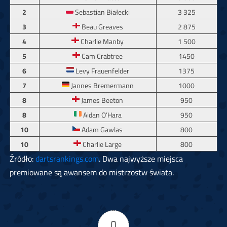
2
Sebastian Białecki
3 325
3
Beau Greaves
2 875
4
Charlie Manby
1 500
5
Cam Crabtree
1450
6
Levy Frauenfelder
1375
7
Jannes Bremermann
1000
8
James Beeton
950
8
Aidan O’Hara
950
10
Adam Gawlas
800
10
Charlie Large
800
Źródło:
dartsrankings.com
. Dwa najwyższe miejsca
premiowane są awansem do mistrzostw świata.
0