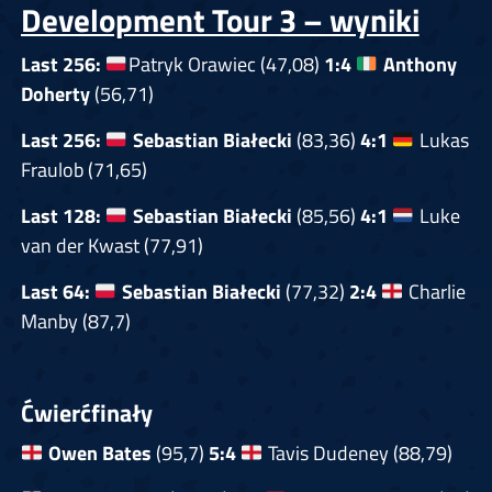
Development Tour 3 – wyniki
Last 256:
Patryk Orawiec (47,08)
1:4
Anthony
Doherty
(56,71)
Last 256:
Sebastian Białecki
(83,36)
4:1
Lukas
Fraulob (71,65)
Last 128:
Sebastian Białecki
(85,56)
4:1
Luke
van der Kwast (77,91)
Last 64:
Sebastian Białecki
(77,32)
2:4
Charlie
Manby (87,7)
Ćwierćfinały
Owen Bates
(95,7)
5:4
Tavis Dudeney (88,79)