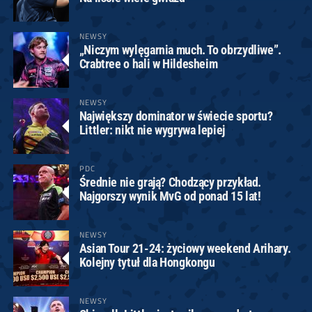
NEWSY
„Niczym wylęgarnia much. To obrzydliwe”.
Crabtree o hali w Hildesheim
NEWSY
Największy dominator w świecie sportu?
Littler: nikt nie wygrywa lepiej
PDC
Średnie nie grają? Chodzący przykład.
Najgorszy wynik MvG od ponad 15 lat!
NEWSY
Asian Tour 21-24: życiowy weekend Arihary.
Kolejny tytuł dla Hongkongu
NEWSY