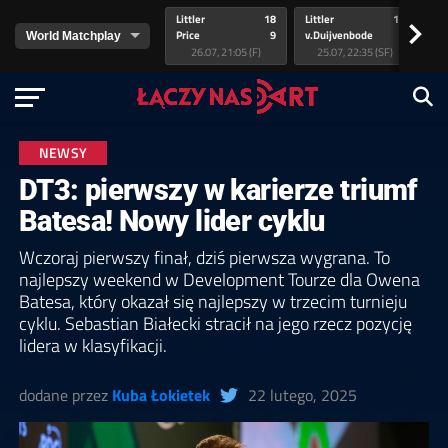
Littler
18
Littler
17
Pr
>
Price
9
v.Duijvenbode
5
va
26.07, 21:05 (F)
25.07, 22:35 (SF)
NEWSY
DT3: pierwszy w karierze triumf
Batesa! Nowy lider cyklu
Wczoraj pierwszy finał, dziś pierwsza wygrana. To
najlepszy weekend w Development Tourze dla Owena
Batesa, który okazał się najlepszy w trzecim turnieju
cyklu. Sebastian Białecki stracił na jego rzecz pozycję
lidera w klasyfikacji.
dodane przez
Kuba Łokietek
22 lutego, 2025